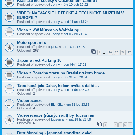
Klasické Mercedesy v Obchodnom Centre !
Poslední příspěvek od
Johny
«
úte 10 dub 19:22
VIDEO: NAJVÄČŠIE LETECKÉ & TECHNICKÉ MÚZEUM V
EURÓPE ?
Poslední příspěvek od
Johny
«
ned 11 úno 18:24
Video z VW Múzea vo Wolfsburgu
Poslední příspěvek od
Johny
«
pát 05 led 21:14
Motorsport mix
Poslední příspěvek od
jarka
«
sob 18 lis 17:18
Odpovědi:
267
1
24
25
26
27
…
Japan Street Parking 10
Poslední příspěvek od
Johny
«
pon 09 říj 17:01
Video z Porsche zrazu na Bratislavskom hrade
Poslední příspěvek od
Johny
«
čtv 31 srp 20:51
Tatra která jela Dakar, kolem světa a další ...
Poslední příspěvek od
Johny
«
sob 11 úno 22:30
Odpovědi:
2
Videorecenze
Poslední příspěvek od
EL_XEL
«
úte 31 led 13:33
Odpovědi:
4
Videorecenze (různých aut) by Tucsonfan
Poslední příspěvek od
tucsonfan
«
pát 18 lis 21:59
Odpovědi:
67
1
4
5
6
7
…
Best Motoring - japonsti srandiste v akci