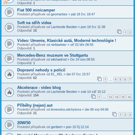
Odpovědi:
1
Fiat 500 minicamper
Poslední příspěvek od
geomarbes
«
pát 18 črc 18:47
Soft na střih videa
Poslední příspěvek od
Lachende Bestien
«
pon 18 črc 11:38
Odpovědi:
15
1
2
Video: Umenie, Klasické autá, Moderné technológie !
Poslední příspěvek od
ninfawinter
«
stř 02 bře 08:55
Odpovědi:
1
Mercedes-Benz muzeum ve Stuttgartu
Poslední příspěvek od
elishaelrod
«
čtv 24 úno 08:55
Odpovědi:
1
Dopravní nehody s policií
Poslední příspěvek od
EL_XEL
«
úte 07 črc 15:57
Odpovědi:
62
1
4
5
6
7
…
Akcelerace - video blog
Poslední příspěvek od
Lachende Bestien
«
sob 14 zář 15:12
Odpovědi:
154
1
13
14
15
16
…
Příběhy (nejen) aut
Poslední příspěvek od
brnenska.odchytova
«
úte 06 srp 04:06
Odpovědi:
21
1
2
3
20W/50
Poslední příspěvek od
gertbert
«
pon 15 říj 12:14