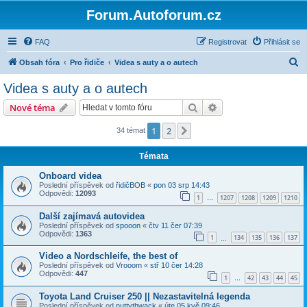
Forum.Autoforum.cz
FAQ
Registrovat
Přihlásit se
H
Obsah fóra
Pro řidiče
Videa s auty a o autech
l
Videa s auty a o autech
e
Hledat
Pokročilé hledání
Nové téma
d
a
1
2
Další
34 témat
t
Témata
Onboard videa
Poslední příspěvek od
řidičBOB
«
pon 03 srp 14:43
Odpovědi:
12093
1
1207
1208
1209
1210
…
Další zajímavá autovidea
Poslední příspěvek od
spooon
«
čtv 11 čer 07:39
Odpovědi:
1363
1
134
135
136
137
…
Video a Nordschleife, the best of
Poslední příspěvek od
Vrooom
«
stř 10 čer 14:28
Odpovědi:
447
1
42
43
44
45
…
Toyota Land Cruiser 250 || Nezastavitelná legenda
Poslední příspěvek od
nuttythwack
«
úte 05 kvě 09:46