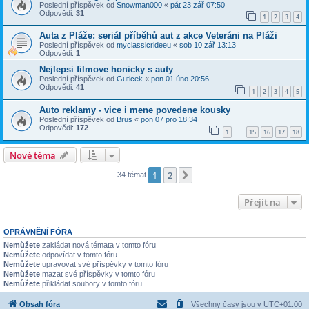
Poslední příspěvek od
Snowman000
«
pát 23 zář 07:50
Odpovědi:
31
1
2
3
4
Auta z Pláže: seriál příběhů aut z akce Veteráni na Pláži
Poslední příspěvek od
myclassicrideeu
«
sob 10 zář 13:13
Odpovědi:
1
Nejlepsi filmove honicky s auty
Poslední příspěvek od
Guticek
«
pon 01 úno 20:56
Odpovědi:
41
1
2
3
4
5
Auto reklamy - vice i mene povedene kousky
Poslední příspěvek od
Brus
«
pon 07 pro 18:34
Odpovědi:
172
1
15
16
17
18
…
Nové téma
1
2
Další
34 témat
Přejít na
OPRÁVNĚNÍ FÓRA
Nemůžete
zakládat nová témata v tomto fóru
Nemůžete
odpovídat v tomto fóru
Nemůžete
upravovat své příspěvky v tomto fóru
Nemůžete
mazat své příspěvky v tomto fóru
Nemůžete
přikládat soubory v tomto fóru
Obsah fóra
Všechny časy jsou v
UTC+01:00