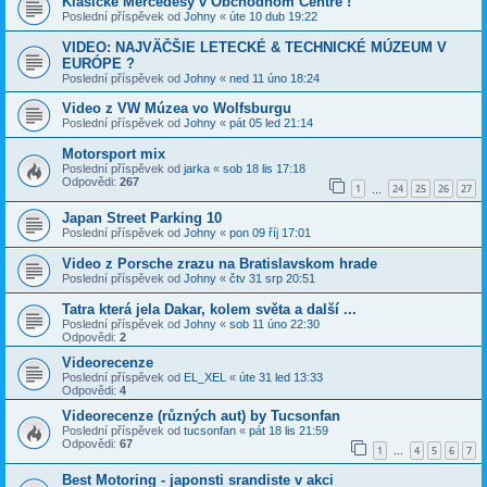
Klasické Mercedesy v Obchodnom Centre !
Poslední příspěvek od
Johny
«
úte 10 dub 19:22
VIDEO: NAJVÄČŠIE LETECKÉ & TECHNICKÉ MÚZEUM V
EURÓPE ?
Poslední příspěvek od
Johny
«
ned 11 úno 18:24
Video z VW Múzea vo Wolfsburgu
Poslední příspěvek od
Johny
«
pát 05 led 21:14
Motorsport mix
Poslední příspěvek od
jarka
«
sob 18 lis 17:18
Odpovědi:
267
1
24
25
26
27
…
Japan Street Parking 10
Poslední příspěvek od
Johny
«
pon 09 říj 17:01
Video z Porsche zrazu na Bratislavskom hrade
Poslední příspěvek od
Johny
«
čtv 31 srp 20:51
Tatra která jela Dakar, kolem světa a další ...
Poslední příspěvek od
Johny
«
sob 11 úno 22:30
Odpovědi:
2
Videorecenze
Poslední příspěvek od
EL_XEL
«
úte 31 led 13:33
Odpovědi:
4
Videorecenze (různých aut) by Tucsonfan
Poslední příspěvek od
tucsonfan
«
pát 18 lis 21:59
Odpovědi:
67
1
4
5
6
7
…
Best Motoring - japonsti srandiste v akci