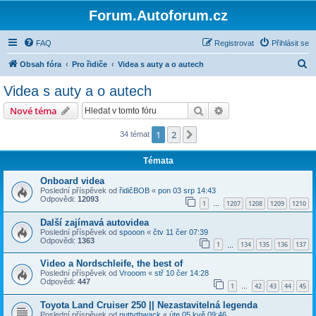
Forum.Autoforum.cz
FAQ
Registrovat
Přihlásit se
H
Obsah fóra
Pro řidiče
Videa s auty a o autech
l
Videa s auty a o autech
e
Hledat
Pokročilé hledání
Nové téma
d
a
1
2
Další
34 témat
t
Témata
Onboard videa
Poslední příspěvek od
řidičBOB
«
pon 03 srp 14:43
Odpovědi:
12093
1
1207
1208
1209
1210
…
Další zajímavá autovidea
Poslední příspěvek od
spooon
«
čtv 11 čer 07:39
Odpovědi:
1363
1
134
135
136
137
…
Video a Nordschleife, the best of
Poslední příspěvek od
Vrooom
«
stř 10 čer 14:28
Odpovědi:
447
1
42
43
44
45
…
Toyota Land Cruiser 250 || Nezastavitelná legenda
Poslední příspěvek od
nuttythwack
«
úte 05 kvě 09:46