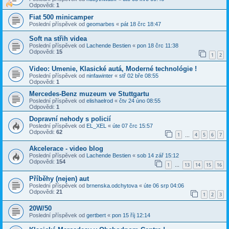
Odpovědi:
1
Fiat 500 minicamper
Poslední příspěvek od
geomarbes
«
pát 18 črc 18:47
Soft na střih videa
Poslední příspěvek od
Lachende Bestien
«
pon 18 črc 11:38
Odpovědi:
15
1
2
Video: Umenie, Klasické autá, Moderné technológie !
Poslední příspěvek od
ninfawinter
«
stř 02 bře 08:55
Odpovědi:
1
Mercedes-Benz muzeum ve Stuttgartu
Poslední příspěvek od
elishaelrod
«
čtv 24 úno 08:55
Odpovědi:
1
Dopravní nehody s policií
Poslední příspěvek od
EL_XEL
«
úte 07 črc 15:57
Odpovědi:
62
1
4
5
6
7
…
Akcelerace - video blog
Poslední příspěvek od
Lachende Bestien
«
sob 14 zář 15:12
Odpovědi:
154
1
13
14
15
16
…
Příběhy (nejen) aut
Poslední příspěvek od
brnenska.odchytova
«
úte 06 srp 04:06
Odpovědi:
21
1
2
3
20W/50
Poslední příspěvek od
gertbert
«
pon 15 říj 12:14