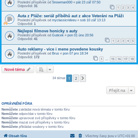
Poslední příspěvek od
Snowman000
«
pát 23 zář 07:50
Odpovědi:
31
1
2
3
4
Auta z Pláže: seriál příběhů aut z akce Veteráni na Pláži
Poslední příspěvek od
myclassicrideeu
«
sob 10 zář 13:13
Odpovědi:
1
Nejlepsi filmove honicky s auty
Poslední příspěvek od
Guticek
«
pon 01 úno 20:56
Odpovědi:
41
1
2
3
4
5
Auto reklamy - vice i mene povedene kousky
Poslední příspěvek od
Brus
«
pon 07 pro 18:34
Odpovědi:
172
1
15
16
17
18
…
Nové téma
1
2
Další
34 témat
Přejít na
OPRÁVNĚNÍ FÓRA
Nemůžete
zakládat nová témata v tomto fóru
Nemůžete
odpovídat v tomto fóru
Nemůžete
upravovat své příspěvky v tomto fóru
Nemůžete
mazat své příspěvky v tomto fóru
Nemůžete
přikládat soubory v tomto fóru
Obsah fóra
Všechny časy jsou v
UTC+01:00