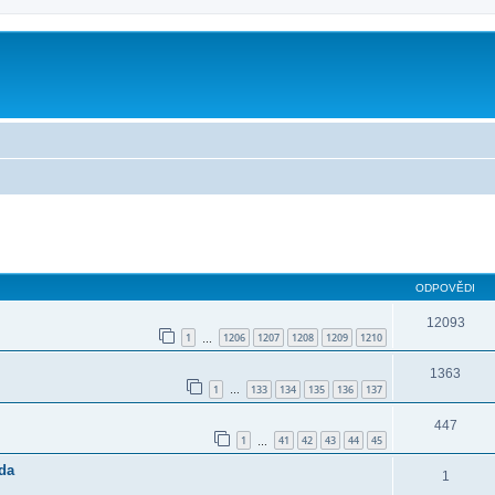
ilé hledání
ODPOVĚDI
12093
1
1206
1207
1208
1209
1210
…
1363
1
133
134
135
136
137
…
447
1
41
42
43
44
45
…
nda
1