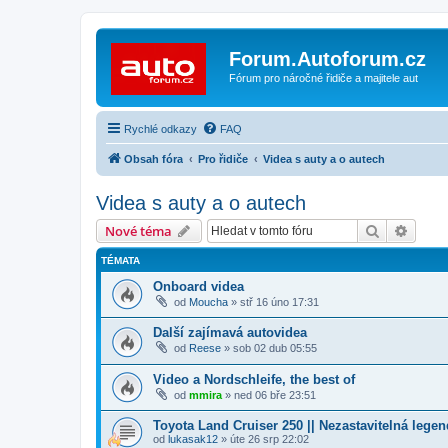
Forum.Autoforum.cz
Fórum pro náročné řidiče a majitele aut
Rychlé odkazy
FAQ
Obsah fóra
Pro řidiče
Videa s auty a o autech
Videa s auty a o autech
Hledat
Pokroč
Nové téma
TÉMATA
Onboard videa
od
Moucha
»
stř 16 úno 17:31
Další zajímavá autovidea
od
Reese
»
sob 02 dub 05:55
Video a Nordschleife, the best of
od
mmira
»
ned 06 bře 23:51
Toyota Land Cruiser 250 || Nezastavitelná lege
od
lukasak12
»
úte 26 srp 22:02