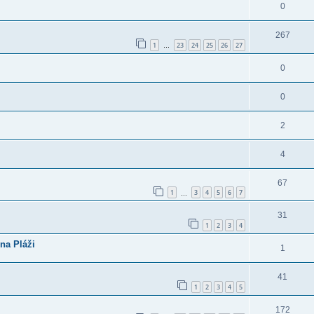
0
267
1
23
24
25
26
27
…
0
0
2
4
67
1
3
4
5
6
7
…
31
1
2
3
4
 na Pláži
1
41
1
2
3
4
5
172