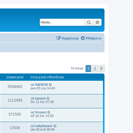
Hledat
Pokročilé hledání
Registrovat
Přihlásit se
1
2
Další
34 témat
ZOBRAZENÍ
POSLEDNÍ PŘÍSPĚVEK
od
řidičBOB
5546462
pon 03 srp 14:43
od
spooon
1111093
čtv 11 čer 07:39
od
Vrooom
571592
stř 10 čer 14:28
od
nuttythwack
17035
úte 05 kvě 09:46