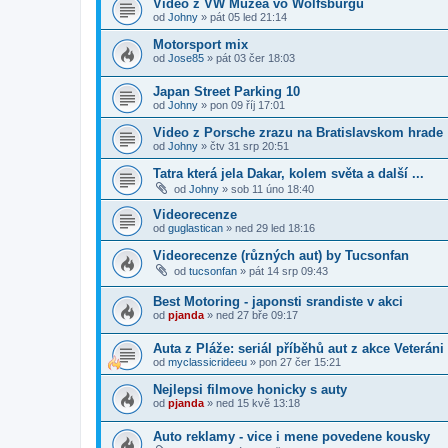
Video z VW Múzea vo Wolfsburgu
od
Johny
»
pát 05 led 21:14
Motorsport mix
od
Jose85
»
pát 03 čer 18:03
Japan Street Parking 10
od
Johny
»
pon 09 říj 17:01
Video z Porsche zrazu na Bratislavskom hrade
od
Johny
»
čtv 31 srp 20:51
Tatra která jela Dakar, kolem světa a další ...
od
Johny
»
sob 11 úno 18:40
Videorecenze
od
guglastican
»
ned 29 led 18:16
Videorecenze (různých aut) by Tucsonfan
od
tucsonfan
»
pát 14 srp 09:43
Best Motoring - japonsti srandiste v akci
od
pjanda
»
ned 27 bře 09:17
Auta z Pláže: seriál příběhů aut z akce Veteráni
od
myclassicrideeu
»
pon 27 čer 15:21
Nejlepsi filmove honicky s auty
od
pjanda
»
ned 15 kvě 13:18
Auto reklamy - vice i mene povedene kousky