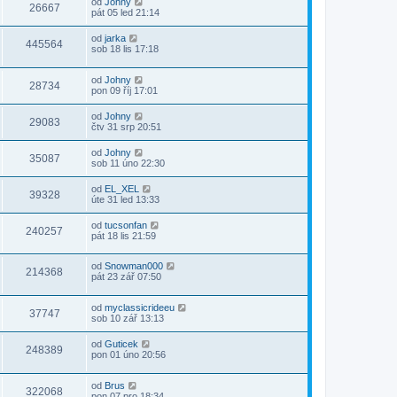
od
Johny
26667
pát 05 led 21:14
od
jarka
445564
sob 18 lis 17:18
od
Johny
28734
pon 09 říj 17:01
od
Johny
29083
čtv 31 srp 20:51
od
Johny
35087
sob 11 úno 22:30
od
EL_XEL
39328
úte 31 led 13:33
od
tucsonfan
240257
pát 18 lis 21:59
od
Snowman000
214368
pát 23 zář 07:50
od
myclassicrideeu
37747
sob 10 zář 13:13
od
Guticek
248389
pon 01 úno 20:56
od
Brus
322068
pon 07 pro 18:34