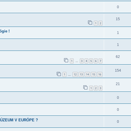
0
15
1
2
ógie !
1
1
62
1
3
4
5
6
7
…
154
1
12
13
14
15
16
…
21
1
2
3
0
0
MÚZEUM V EURÓPE ?
0