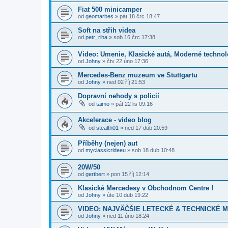
Fiat 500 minicamper
od
geomarbes
»
pát 18 črc 18:47
Soft na střih videa
od
petr_riha
»
sob 16 črc 17:38
Video: Umenie, Klasické autá, Moderné technol
od
Johny
»
čtv 22 úno 17:36
Mercedes-Benz muzeum ve Stuttgartu
od
Johny
»
ned 02 říj 21:53
Dopravní nehody s policií
od
taimo
»
pát 22 lis 09:16
Akcelerace - video blog
od
stealth01
»
ned 17 dub 20:59
Příběhy (nejen) aut
od
myclassicrideeu
»
sob 18 dub 10:48
20W/50
od
gertbert
»
pon 15 říj 12:14
Klasické Mercedesy v Obchodnom Centre !
od
Johny
»
úte 10 dub 19:22
VIDEO: NAJVÄČŠIE LETECKÉ & TECHNICKÉ 
od
Johny
»
ned 11 úno 18:24