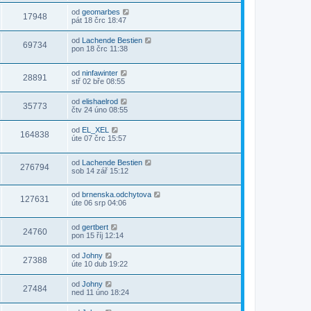
od
geomarbes
17948
pát 18 črc 18:47
od
Lachende Bestien
69734
pon 18 črc 11:38
od
ninfawinter
28891
stř 02 bře 08:55
od
elishaelrod
35773
čtv 24 úno 08:55
od
EL_XEL
164838
úte 07 črc 15:57
od
Lachende Bestien
276794
sob 14 zář 15:12
od
brnenska.odchytova
127631
úte 06 srp 04:06
od
gertbert
24760
pon 15 říj 12:14
od
Johny
27388
úte 10 dub 19:22
od
Johny
27484
ned 11 úno 18:24