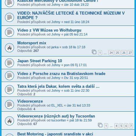
Klasické Mercedesy v Obchodnom Centre !
Poslední příspěvek od
Johny
«
úte 10 dub 19:22
VIDEO: NAJVÄČŠIE LETECKÉ & TECHNICKÉ MÚZEUM V
EURÓPE ?
Poslední příspěvek od
Johny
«
ned 11 úno 18:24
Video z VW Múzea vo Wolfsburgu
Poslední příspěvek od
Johny
«
pát 05 led 21:14
Motorsport mix
Poslední příspěvek od
jarka
«
sob 18 lis 17:18
Odpovědi:
267
1
24
25
26
27
…
Japan Street Parking 10
Poslední příspěvek od
Johny
«
pon 09 říj 17:01
Video z Porsche zrazu na Bratislavskom hrade
Poslední příspěvek od
Johny
«
čtv 31 srp 20:51
Tatra která jela Dakar, kolem světa a další ...
Poslední příspěvek od
Johny
«
sob 11 úno 22:30
Odpovědi:
2
Videorecenze
Poslední příspěvek od
EL_XEL
«
úte 31 led 13:33
Odpovědi:
4
Videorecenze (různých aut) by Tucsonfan
Poslední příspěvek od
tucsonfan
«
pát 18 lis 21:59
Odpovědi:
67
1
4
5
6
7
…
Best Motoring - japonsti srandiste v akci