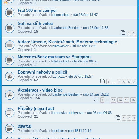
Odpovědi:
1
Fiat 500 minicamper
Poslední příspěvek od
geomarbes
«
pát 18 črc 18:47
Soft na střih videa
Poslední příspěvek od
Lachende Bestien
«
pon 18 črc 11:38
Odpovědi:
15
1
2
Video: Umenie, Klasické autá, Moderné technológie !
Poslední příspěvek od
ninfawinter
«
stř 02 bře 08:55
Odpovědi:
1
Mercedes-Benz muzeum ve Stuttgartu
Poslední příspěvek od
elishaelrod
«
čtv 24 úno 08:55
Odpovědi:
1
Dopravní nehody s policií
Poslední příspěvek od
EL_XEL
«
úte 07 črc 15:57
Odpovědi:
62
1
4
5
6
7
…
Akcelerace - video blog
Poslední příspěvek od
Lachende Bestien
«
sob 14 zář 15:12
Odpovědi:
154
1
13
14
15
16
…
Příběhy (nejen) aut
Poslední příspěvek od
brnenska.odchytova
«
úte 06 srp 04:06
Odpovědi:
21
1
2
3
20W/50
Poslední příspěvek od
gertbert
«
pon 15 říj 12:14