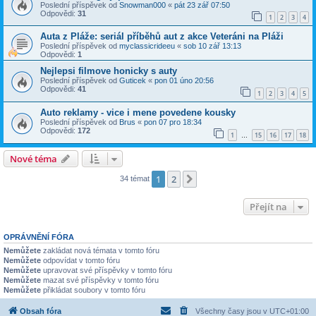
Poslední příspěvek od
Snowman000
«
pát 23 zář 07:50
Odpovědi:
31
1
2
3
4
Auta z Pláže: seriál příběhů aut z akce Veteráni na Pláži
Poslední příspěvek od
myclassicrideeu
«
sob 10 zář 13:13
Odpovědi:
1
Nejlepsi filmove honicky s auty
Poslední příspěvek od
Guticek
«
pon 01 úno 20:56
Odpovědi:
41
1
2
3
4
5
Auto reklamy - vice i mene povedene kousky
Poslední příspěvek od
Brus
«
pon 07 pro 18:34
Odpovědi:
172
1
15
16
17
18
…
Nové téma
1
2
Další
34 témat
Přejít na
OPRÁVNĚNÍ FÓRA
Nemůžete
zakládat nová témata v tomto fóru
Nemůžete
odpovídat v tomto fóru
Nemůžete
upravovat své příspěvky v tomto fóru
Nemůžete
mazat své příspěvky v tomto fóru
Nemůžete
přikládat soubory v tomto fóru
Obsah fóra
Všechny časy jsou v
UTC+01:00