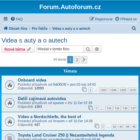
Forum.Autoforum.cz
FAQ
Registrovat
Přihlásit se
H
Obsah fóra
Pro řidiče
Videa s auty a o autech
l
Videa s auty a o autech
e
Hledat
Pokročilé hledání
Nové téma
d
a
1
2
Další
34 témat
t
Témata
Onboard videa
Poslední příspěvek od
řidičBOB
«
pon 03 srp 14:43
Odpovědi:
12093
1
1207
1208
1209
1210
…
Další zajímavá autovidea
Poslední příspěvek od
spooon
«
čtv 11 čer 07:39
Odpovědi:
1363
1
134
135
136
137
…
Video a Nordschleife, the best of
Poslední příspěvek od
Vrooom
«
stř 10 čer 14:28
Odpovědi:
447
1
42
43
44
45
…
Toyota Land Cruiser 250 || Nezastavitelná legenda
Poslední příspěvek od
nuttythwack
«
úte 05 kvě 09:46