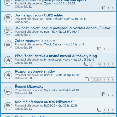
Poslední příspěvek od
Zajda
«
čtv 24 črc 20:25
Odpovědi:
11
1
2
Jak na spotřebu - OBD2 editio
Poslední příspěvek od
Truck Daškam
«
stř 23 črc 18:43
Odpovědi:
9
Jak postupovat, pokud protijedoucí vozidla odbočují vlevo
Poslední příspěvek od
petr_riha
«
úte 18 bře 08:44
Odpovědi:
9
Zákaz zastavení a pokuta
Poslední příspěvek od
Truck Daškam
«
čtv 14 lis 14:34
Odpovědi:
20
1
2
3
Předjíždění zprava a mylné tvrzení Autoškoly King
Poslední příspěvek od
brnenska.odchytova
«
úte 17 zář 01:40
Odpovědi:
85
1
6
7
8
9
…
Rozpor u zónové značky
Poslední příspěvek od
řidičBOB
«
stř 28 srp 14:20
Odpovědi:
50
1
2
3
4
5
6
Řešení křižovatky
Poslední příspěvek od
Spectral
«
pát 05 dub 20:10
Odpovědi:
16
1
2
Kdo má přednost na této křižovatce?
Poslední příspěvek od
řidičBOB
«
čtv 30 lis 12:56
Odpovědi:
21
1
2
3