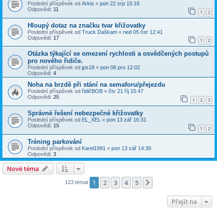
Poslední příspěvek od
Arkis
«
pon 22 srp 15:16
Odpovědi:
11
1
2
Hloupý dotaz na značku tvar křižovatky
Poslední příspěvek od
Truck Daškam
«
ned 05 čer 12:41
Odpovědi:
17
1
2
Otázka týkající se omezení rychlosti a osvědčených postupů
pro nového řidiče.
Poslední příspěvek od
jps18
«
pon 06 pro 12:02
Odpovědi:
4
Noha na brzdě při stání na semaforu/přejezdu
Poslední příspěvek od
řidičBOB
«
čtv 21 říj 15:47
Odpovědi:
25
1
2
3
Správné řešení nebezpečné křižovatky
Poslední příspěvek od
EL_XEL
«
pon 13 zář 16:31
Odpovědi:
15
1
2
Tréning parkování
Poslední příspěvek od
Karel1991
«
pon 13 zář 14:39
Odpovědi:
3
Nové téma
1
2
3
4
5
Další
123 témat
Přejít na