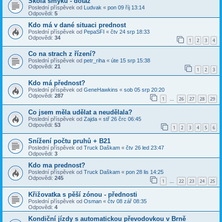
Škola smyků - dotaz
Poslední příspěvek od
Ludvak
«
pon 09 říj 13:14
Odpovědi:
5
Kdo má v dané situaci prednost
Poslední příspěvek od
PepaSFI
«
čtv 24 srp 18:33
Odpovědi:
34
1
2
3
4
Co na strach z řízení?
Poslední příspěvek od
petr_riha
«
úte 15 srp 15:38
Odpovědi:
21
1
2
3
Kdo má přednost?
Poslední příspěvek od
GeneHawkins
«
sob 05 srp 20:20
Odpovědi:
287
1
26
27
28
29
…
Co jsem měla udělat a neudělala?
Poslední příspěvek od
Zajda
«
stř 26 črc 06:45
Odpovědi:
53
1
2
3
4
5
6
Snížení počtu pruhů + B21
Poslední příspěvek od
Truck Daškam
«
čtv 26 led 23:47
Odpovědi:
3
Kdo ma prednost?
Poslední příspěvek od
Truck Daškam
«
pon 28 lis 14:25
Odpovědi:
245
1
22
23
24
25
…
Křižovatka s pěší zónou - přednosti
Poslední příspěvek od
Osman
«
čtv 08 zář 08:35
Odpovědi:
4
Kondiční jízdy s automatickou převodovkou v Brně