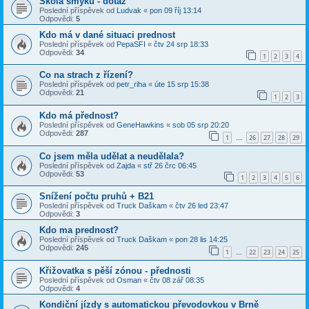
Škola smyků - dotaz
Poslední příspěvek od
Ludvak
«
pon 09 říj 13:14
Odpovědi:
5
Kdo má v dané situaci prednost
Poslední příspěvek od
PepaSFI
«
čtv 24 srp 18:33
Odpovědi:
34
1
2
3
4
Co na strach z řízení?
Poslední příspěvek od
petr_riha
«
úte 15 srp 15:38
Odpovědi:
21
1
2
3
Kdo má přednost?
Poslední příspěvek od
GeneHawkins
«
sob 05 srp 20:20
Odpovědi:
287
1
26
27
28
29
…
Co jsem měla udělat a neudělala?
Poslední příspěvek od
Zajda
«
stř 26 črc 06:45
Odpovědi:
53
1
2
3
4
5
6
Snížení počtu pruhů + B21
Poslední příspěvek od
Truck Daškam
«
čtv 26 led 23:47
Odpovědi:
3
Kdo ma prednost?
Poslední příspěvek od
Truck Daškam
«
pon 28 lis 14:25
Odpovědi:
245
1
22
23
24
25
…
Křižovatka s pěší zónou - přednosti
Poslední příspěvek od
Osman
«
čtv 08 zář 08:35
Odpovědi:
4
Kondiční jízdy s automatickou převodovkou v Brně