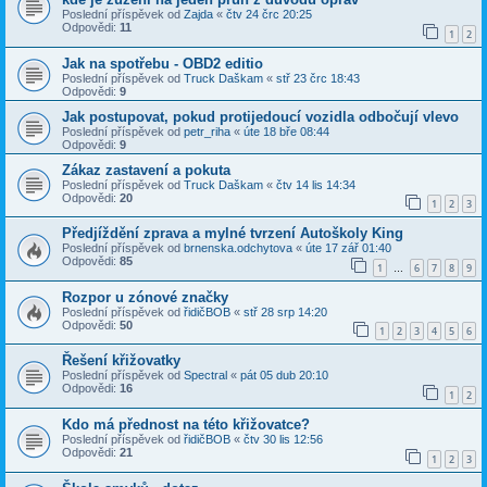
Poslední příspěvek od
Zajda
«
čtv 24 črc 20:25
Odpovědi:
11
1
2
Jak na spotřebu - OBD2 editio
Poslední příspěvek od
Truck Daškam
«
stř 23 črc 18:43
Odpovědi:
9
Jak postupovat, pokud protijedoucí vozidla odbočují vlevo
Poslední příspěvek od
petr_riha
«
úte 18 bře 08:44
Odpovědi:
9
Zákaz zastavení a pokuta
Poslední příspěvek od
Truck Daškam
«
čtv 14 lis 14:34
Odpovědi:
20
1
2
3
Předjíždění zprava a mylné tvrzení Autoškoly King
Poslední příspěvek od
brnenska.odchytova
«
úte 17 zář 01:40
Odpovědi:
85
1
6
7
8
9
…
Rozpor u zónové značky
Poslední příspěvek od
řidičBOB
«
stř 28 srp 14:20
Odpovědi:
50
1
2
3
4
5
6
Řešení křižovatky
Poslední příspěvek od
Spectral
«
pát 05 dub 20:10
Odpovědi:
16
1
2
Kdo má přednost na této křižovatce?
Poslední příspěvek od
řidičBOB
«
čtv 30 lis 12:56
Odpovědi:
21
1
2
3