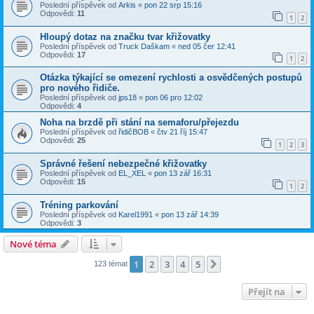
Poslední příspěvek od
Arkis
«
pon 22 srp 15:16
Odpovědi:
11
1
2
Hloupý dotaz na značku tvar křižovatky
Poslední příspěvek od
Truck Daškam
«
ned 05 čer 12:41
Odpovědi:
17
1
2
Otázka týkající se omezení rychlosti a osvědčených postupů
pro nového řidiče.
Poslední příspěvek od
jps18
«
pon 06 pro 12:02
Odpovědi:
4
Noha na brzdě při stání na semaforu/přejezdu
Poslední příspěvek od
řidičBOB
«
čtv 21 říj 15:47
Odpovědi:
25
1
2
3
Správné řešení nebezpečné křižovatky
Poslední příspěvek od
EL_XEL
«
pon 13 zář 16:31
Odpovědi:
15
1
2
Tréning parkování
Poslední příspěvek od
Karel1991
«
pon 13 zář 14:39
Odpovědi:
3
Nové téma
1
2
3
4
5
Další
123 témat
Přejít na