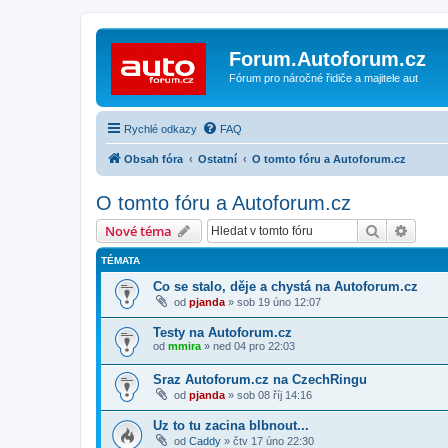
Forum.Autoforum.cz
Fórum pro náročné řidiče a majitele aut
Rychlé odkazy
FAQ
Obsah fóra
Ostatní
O tomto fóru a Autoforum.cz
O tomto fóru a Autoforum.cz
Hledat
Pokroč
Nové téma
TÉMATA
Co se stalo, děje a chystá na Autoforum.cz
od
pjanda
»
sob 19 úno 12:07
Testy na Autoforum.cz
od
mmira
»
ned 04 pro 22:03
Sraz Autoforum.cz na CzechRingu
od
pjanda
»
sob 08 říj 14:16
Uz to tu zacina blbnout...
od
Caddy
»
čtv 17 úno 22:30