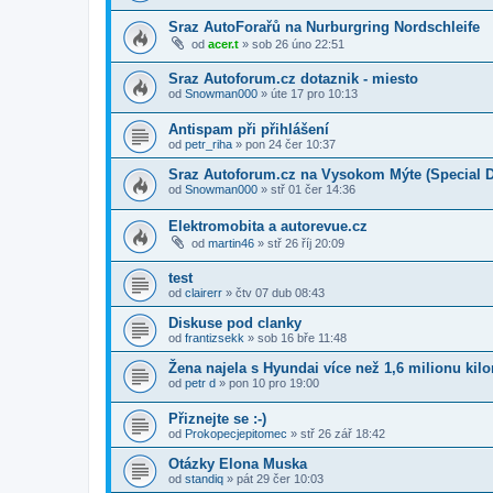
Sraz AutoForařů na Nurburgring Nordschleife
od
acer.t
»
sob 26 úno 22:51
Sraz Autoforum.cz dotaznik - miesto
od
Snowman000
»
úte 17 pro 10:13
Antispam při přihlášení
od
petr_riha
»
pon 24 čer 10:37
Sraz Autoforum.cz na Vysokom Mýte (Special D
od
Snowman000
»
stř 01 čer 14:36
Elektromobita a autorevue.cz
od
martin46
»
stř 26 říj 20:09
test
od
clairerr
»
čtv 07 dub 08:43
Diskuse pod clanky
od
frantizsekk
»
sob 16 bře 11:48
Žena najela s Hyundai více než 1,6 milionu kil
od
petr d
»
pon 10 pro 19:00
Přiznejte se :-)
od
Prokopecjepitomec
»
stř 26 zář 18:42
Otázky Elona Muska
od
standiq
»
pát 29 čer 10:03