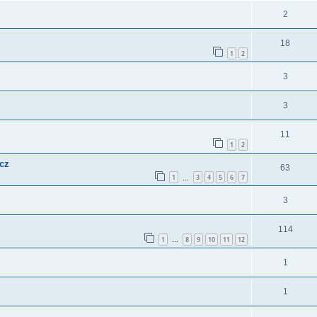
2
18
1
2
3
3
11
1
2
cz
63
1
3
4
5
6
7
…
3
114
1
8
9
10
11
12
…
1
1