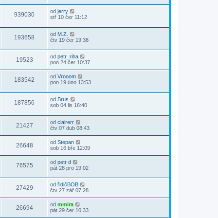
od
jerry
939030
stř 10 čer 11:12
od
M.Z.
193658
čtv 19 čer 19:38
od
petr_riha
19523
pon 24 čer 10:37
od
Vrooom
183542
pon 19 úno 13:53
od
Brus
187856
sob 04 lis 16:40
od
clairerr
21427
čtv 07 dub 08:43
od
Stepan
26648
sob 16 bře 12:09
od
petr d
76575
pát 28 pro 19:02
od
řidičBOB
27429
čtv 27 zář 07:28
od
mmira
26694
pát 29 čer 10:33