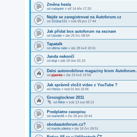
Změna hesla
od
rudopetr
»
stř 14 bře 17:20
Nejde se zaregistrovat na Autoforum.cz
od
151bar151
»
sob 09 pro 17:44
Jak přidat box autoforum na seznam
od
Upside
»
úte 25 črc 08:54
Tapatalk
od
ultima ratio
»
úte 28 kvě 18:41
Janda nekončí
od
drgi
»
pát 18 úno 01:10
Dalsi automobilove magaziny krom Autoforum.
od
pjanda
»
úte 24 kvě 19:59
Jak správně vložit video z YouTube ?
od
rhinos
»
ned 01 led 16:06
Grossglockner 2011
od
Rikin
»
sob 13 srp 08:13
Predplatne casopisu
od
martin46
»
čtv 26 pro 20:44
skodaautoforum.cz?
od
martin.sliwka
»
úte 16 črc 09:51
Petice AF.cz v Událostech ČT