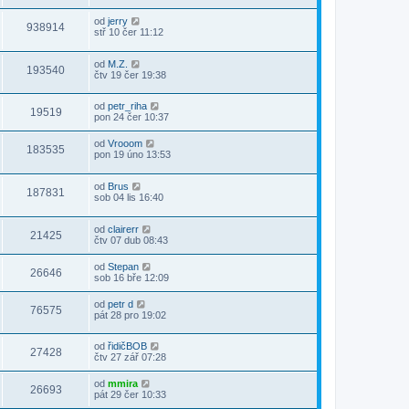
od
jerry
938914
stř 10 čer 11:12
od
M.Z.
193540
čtv 19 čer 19:38
od
petr_riha
19519
pon 24 čer 10:37
od
Vrooom
183535
pon 19 úno 13:53
od
Brus
187831
sob 04 lis 16:40
od
clairerr
21425
čtv 07 dub 08:43
od
Stepan
26646
sob 16 bře 12:09
od
petr d
76575
pát 28 pro 19:02
od
řidičBOB
27428
čtv 27 zář 07:28
od
mmira
26693
pát 29 čer 10:33