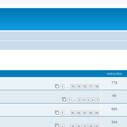
ilé hledání
ODPOVĚDI
778
1
74
75
76
77
78
…
69
1
3
4
5
6
7
…
985
1
95
96
97
98
99
…
344
1
31
32
33
34
35
…