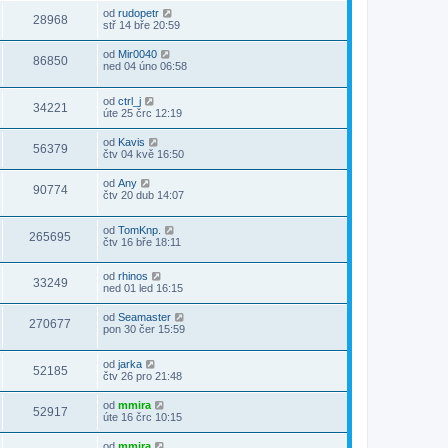
od
rudopetr
28968
stř 14 bře 20:59
od
Mir0040
86850
ned 04 úno 06:58
od
ctrl_j
34221
úte 25 črc 12:19
od
Kavis
56379
čtv 04 kvě 16:50
od
Any
90774
čtv 20 dub 14:07
od
TomKnp.
265695
čtv 16 bře 18:11
od
rhinos
33249
ned 01 led 16:15
od
Seamaster
270677
pon 30 čer 15:59
od
jarka
52185
čtv 26 pro 21:48
od
mmira
52917
úte 16 črc 10:15
od
mmira