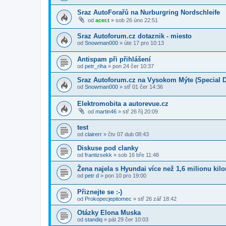
Sraz AutoForařů na Nurburgring Nordschleife
od
acer.t
»
sob 26 úno 22:51
Sraz Autoforum.cz dotaznik - miesto
od
Snowman000
»
úte 17 pro 10:13
Antispam při přihlášení
od
petr_riha
»
pon 24 čer 10:37
Sraz Autoforum.cz na Vysokom Mýte (Special D
od
Snowman000
»
stř 01 čer 14:36
Elektromobita a autorevue.cz
od
martin46
»
stř 26 říj 20:09
test
od
clairerr
»
čtv 07 dub 08:43
Diskuse pod clanky
od
frantizsekk
»
sob 16 bře 11:48
Žena najela s Hyundai více než 1,6 milionu kil
od
petr d
»
pon 10 pro 19:00
Přiznejte se :-)
od
Prokopecjepitomec
»
stř 26 zář 18:42
Otázky Elona Muska
od
standiq
»
pát 29 čer 10:03