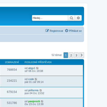
Hledat
Pokročilé hledání
Registrovat
Přihlásit se
1
2
3
Další
52 témat
ZOBRAZENÍ
POSLEDNÍ PŘÍSPĚVEK
od
abgx1
768654
stř 08 črc 19:08
od
code
234221
pát 01 zář 09:14
od
piriformis
679154
pon 04 črc 13:52
od
pavproch
531786
čtv 23 črc 13:38