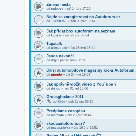
Změna hesla
od
rudopetr
»
stř 14 bře 17:20
Nejde se zaregistrovat na Autoforum.cz
od
151bar151
»
sob 09 pro 17:44
Jak přidat box autoforum na seznam
od
Upside
»
úte 25 črc 08:54
Tapatalk
od
ultima ratio
»
úte 28 kvě 18:41
Janda nekončí
od
drgi
»
pát 18 úno 01:10
Dalsi automobilove magaziny krom Autoforum.
od
pjanda
»
úte 24 kvě 19:59
Jak správně vložit video z YouTube ?
od
rhinos
»
ned 01 led 16:06
Grossglockner 2011
od
Rikin
»
sob 13 srp 08:13
Predplatne casopisu
od
martin46
»
čtv 26 pro 20:44
skodaautoforum.cz?
od
martin.sliwka
»
úte 16 črc 09:51
Petice AF.cz v Událostech ČT