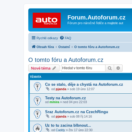
Forum.Autoforum.cz
Fórum pro náročné řidiče a majitele aut
Rychlé odkazy
FAQ
Obsah fóra
Ostatní
O tomto fóru a Autoforum.cz
O tomto fóru a Autoforum.cz
Hledat
Pokroč
Nové téma
TÉMATA
Co se stalo, děje a chystá na Autoforum.cz
od
pjanda
»
sob 19 úno 12:07
Testy na Autoforum.cz
od
mmira
»
ned 04 pro 22:03
Sraz Autoforum.cz na CzechRingu
od
pjanda
»
sob 08 říj 14:16
Uz to tu zacina blbnout...
od
Caddy
»
čtv 17 úno 22:30