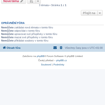
Nové téma
3 témata • Stránka
1
z
1
Přejít na
OPRÁVNĚNÍ FÓRA
Nemůžete
zakládat nová témata v tomto fóru
Nemůžete
odpovídat v tomto fóru
Nemůžete
upravovat své příspěvky v tomto fóru
Nemůžete
mazat své příspěvky v tomto fóru
Nemůžete
přikládat soubory v tomto fóru
Obsah fóra
Všechny časy jsou v
UTC+01:00
Založeno na
phpBB
® Forum Software © phpBB Limited
Český překlad –
phpBB.cz
Soukromí
|
Podmínky