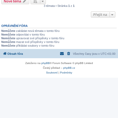
Nové téma
3 témata • Stránka
1
z
1
Přejít na
OPRÁVNĚNÍ FÓRA
Nemůžete
zakládat nová témata v tomto fóru
Nemůžete
odpovídat v tomto fóru
Nemůžete
upravovat své příspěvky v tomto fóru
Nemůžete
mazat své příspěvky v tomto fóru
Nemůžete
přikládat soubory v tomto fóru
Obsah fóra
Všechny časy jsou v
UTC+01:00
Založeno na
phpBB
® Forum Software © phpBB Limited
Český překlad –
phpBB.cz
Soukromí
|
Podmínky