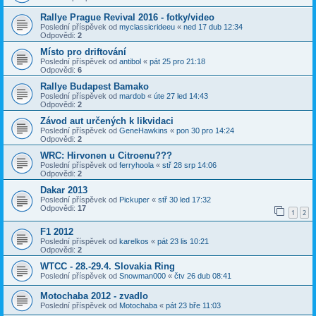
Rallye Prague Revival 2016 - fotky/video
Poslední příspěvek od
myclassicrideeu
«
ned 17 dub 12:34
Odpovědi:
2
Místo pro driftování
Poslední příspěvek od
antibol
«
pát 25 pro 21:18
Odpovědi:
6
Rallye Budapest Bamako
Poslední příspěvek od
mardob
«
úte 27 led 14:43
Odpovědi:
2
Závod aut určených k likvidaci
Poslední příspěvek od
GeneHawkins
«
pon 30 pro 14:24
Odpovědi:
2
WRC: Hirvonen u Citroenu???
Poslední příspěvek od
ferryhoola
«
stř 28 srp 14:06
Odpovědi:
2
Dakar 2013
Poslední příspěvek od
Pickuper
«
stř 30 led 17:32
Odpovědi:
17
1
2
F1 2012
Poslední příspěvek od
karelkos
«
pát 23 lis 10:21
Odpovědi:
2
WTCC - 28.-29.4. Slovakia Ring
Poslední příspěvek od
Snowman000
«
čtv 26 dub 08:41
Motochaba 2012 - zvadlo
Poslední příspěvek od
Motochaba
«
pát 23 bře 11:03