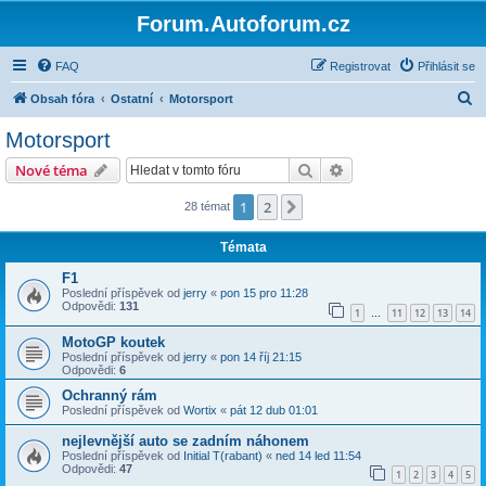
Forum.Autoforum.cz
FAQ
Registrovat
Přihlásit se
H
Obsah fóra
Ostatní
Motorsport
l
Motorsport
e
Hledat
Pokročilé hledání
Nové téma
d
a
1
2
Další
28 témat
t
Témata
F1
Poslední příspěvek od
jerry
«
pon 15 pro 11:28
Odpovědi:
131
1
11
12
13
14
…
MotoGP koutek
Poslední příspěvek od
jerry
«
pon 14 říj 21:15
Odpovědi:
6
Ochranný rám
Poslední příspěvek od
Wortix
«
pát 12 dub 01:01
nejlevnější auto se zadním náhonem
Poslední příspěvek od
Initial T(rabant)
«
ned 14 led 11:54
Odpovědi:
47
1
2
3
4
5