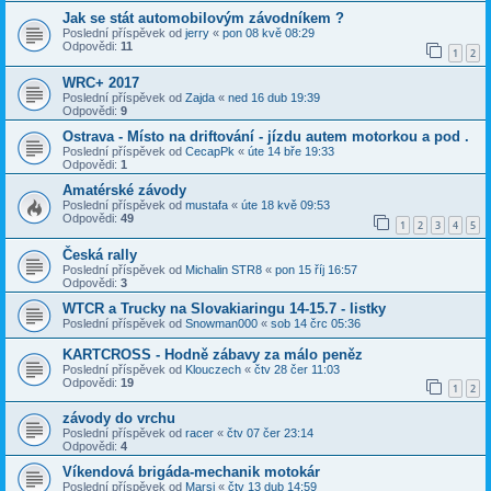
Jak se stát automobilovým závodníkem ?
Poslední příspěvek od
jerry
«
pon 08 kvě 08:29
Odpovědi:
11
1
2
WRC+ 2017
Poslední příspěvek od
Zajda
«
ned 16 dub 19:39
Odpovědi:
9
Ostrava - Místo na driftování - jízdu autem motorkou a pod .
Poslední příspěvek od
CecapPk
«
úte 14 bře 19:33
Odpovědi:
1
Amatérské závody
Poslední příspěvek od
mustafa
«
úte 18 kvě 09:53
Odpovědi:
49
1
2
3
4
5
Česká rally
Poslední příspěvek od
Michalin STR8
«
pon 15 říj 16:57
Odpovědi:
3
WTCR a Trucky na Slovakiaringu 14-15.7 - listky
Poslední příspěvek od
Snowman000
«
sob 14 črc 05:36
KARTCROSS - Hodně zábavy za málo peněz
Poslední příspěvek od
Klouczech
«
čtv 28 čer 11:03
Odpovědi:
19
1
2
závody do vrchu
Poslední příspěvek od
racer
«
čtv 07 čer 23:14
Odpovědi:
4
Víkendová brigáda-mechanik motokár
Poslední příspěvek od
Marsi
«
čtv 13 dub 14:59