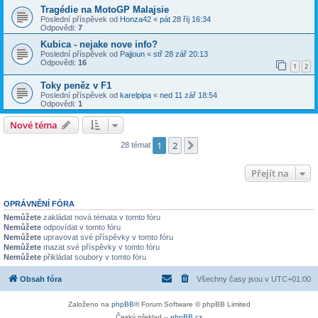
Tragédie na MotoGP Malajsie
Poslední příspěvek od
Honza42
«
pát 28 říj 16:34
Odpovědi:
7
Kubica - nejake nove info?
Poslední příspěvek od
Pajjoun
«
stř 28 zář 20:13
Odpovědi:
16
1
2
Toky peněz v F1
Poslední příspěvek od
karelpipa
«
ned 11 zář 18:54
Odpovědi:
1
Nové téma
1
2
Další
28 témat
Přejít na
OPRÁVNĚNÍ FÓRA
Nemůžete
zakládat nová témata v tomto fóru
Nemůžete
odpovídat v tomto fóru
Nemůžete
upravovat své příspěvky v tomto fóru
Nemůžete
mazat své příspěvky v tomto fóru
Nemůžete
přikládat soubory v tomto fóru
Obsah fóra
Všechny časy jsou v
UTC+01:00
Založeno na
phpBB
® Forum Software © phpBB Limited
Český překlad –
phpBB.cz