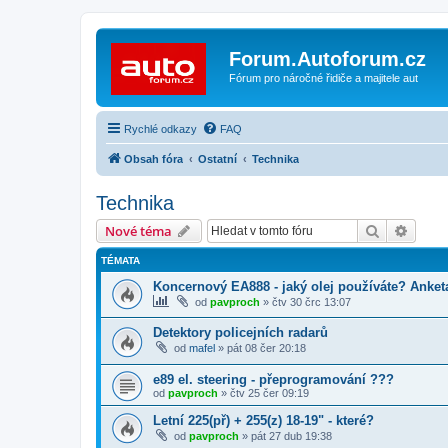
Forum.Autoforum.cz
Fórum pro náročné řidiče a majitele aut
Rychlé odkazy
FAQ
Obsah fóra
Ostatní
Technika
Technika
Hledat
Pokroč
Nové téma
TÉMATA
Koncernový EA888 - jaký olej používáte? Anket
od
pavproch
»
čtv 30 črc 13:07
Detektory policejních radarů
od
mafel
»
pát 08 čer 20:18
e89 el. steering - přeprogramování ???
od
pavproch
»
čtv 25 čer 09:19
Letní 225(př) + 255(z) 18-19" - které?
od
pavproch
»
pát 27 dub 19:38