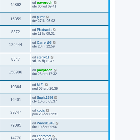
od
pavproch
45862
úte 06 led 09:41
od
pumr
15359
čtv 27 lis 05:02
od
Předseda
8372
úte 11 lis 09:31
od
Carrert93
129444
úte 28 říj 12:59
od
stenly11
8347
stř 15 říj 15:47
od
pavproch
158986
úte 26 srp 17:32
od
M.Z.
10364
ned 03 srp 20:39
od
Sught1986
16401
čtv 10 črc 05:37
od
xodis
39747
pon 23 čer 09:31
od
Wared1949
79085
úte 10 čer 09:56
od
Learothat
14770
pát 06 čer 03:02