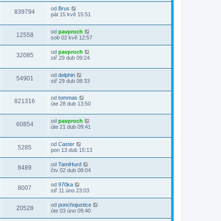
od
Brus
839794
pát 15 kvě 15:51
od
pavproch
12558
sob 02 kvě 12:57
od
pavproch
32085
stř 29 dub 09:24
od
delphin
54901
stř 29 dub 08:33
od
tommas
821316
úte 28 dub 13:50
od
pavproch
60854
úte 21 dub 09:41
od
Caster
5285
pon 13 dub 15:13
od
TamiHurd
8489
čtv 02 dub 08:04
od
970ka
8007
stř 11 úno 23:03
od
ponchojustice
20528
úte 03 úno 09:40