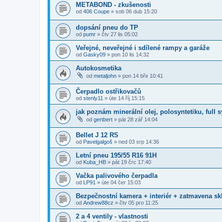
METABOND - zkušenosti
od
406 Coupe
»
sob 06 dub 15:20
dopsání pneu do TP
od
pumr
»
čtv 27 lis 05:02
Veřejné, neveřejné i sdílené rampy a garáže
od
Gasky09
»
pon 10 lis 14:32
Autokosmetika
od
metaljohn
»
pon 14 bře 10:41
Čerpadlo ostřikovačů
od
stenly11
»
úte 14 říj 15:15
jak poznám minerální olej, polosyntetiku, full s
od
gertbert
»
pát 28 zář 14:04
Bellet J 12 RS
od
Pavelgalgoš
»
ned 03 srp 14:36
Letní pneu 195/55 R16 91H
od
Kuba_HB
»
pát 19 črc 17:40
Vačka palivového čerpadla
od
LP91
»
úte 04 čer 15:03
Bezpečnostní kamera + interiér + zatmavena sk
od
Andrew88cz
»
čtv 05 pro 11:25
2 a 4 ventily - vlastnosti