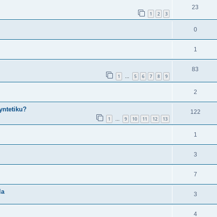
23
1
2
3
0
1
83
1
5
6
7
8
9
…
2
yntetiku?
122
1
9
10
11
12
13
…
1
3
7
la
3
4