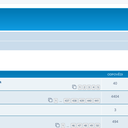
ilé hledání
ODPOVĚDI
a
40
1
2
3
4
5
4404
1
437
438
439
440
441
…
3
494
1
46
47
48
49
50
…