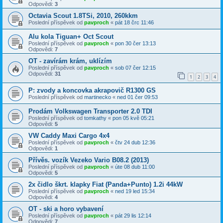
Odpovědi:
3
Octavia Scout 1.8TSi, 2010, 260kkm
Poslední příspěvek od
pavproch
«
pát 18 črc 11:46
Alu kola Tiguan+ Oct Scout
Poslední příspěvek od
pavproch
«
pon 30 čer 13:13
Odpovědi:
7
OT - zavírám krám, uklízím
Poslední příspěvek od
pavproch
«
sob 07 čer 12:15
Odpovědi:
31
1
2
3
4
P: zvody a koncovka akrapovič R1300 GS
Poslední příspěvek od
martinecko
«
ned 01 čer 09:53
Prodám Volkswagen Transporter 2.0 TDI
Poslední příspěvek od
tomkathy
«
pon 05 kvě 05:21
Odpovědi:
5
VW Caddy Maxi Cargo 4x4
Poslední příspěvek od
pavproch
«
čtv 24 dub 12:36
Odpovědi:
1
Přívěs. vozík Vezeko Vario B08.2 (2013)
Poslední příspěvek od
pavproch
«
úte 08 dub 11:00
Odpovědi:
5
2x čidlo škrt. klapky Fiat (Panda+Punto) 1.2i 44kW
Poslední příspěvek od
pavproch
«
ned 19 led 15:34
Odpovědi:
4
OT - ski a horo vybavení
Poslední příspěvek od
pavproch
«
pát 29 lis 12:14
Odpovědi:
7