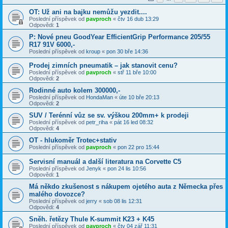
OT: Už ani na bajku nemůžu yezdit....
Poslední příspěvek od
pavproch
«
čtv 16 dub 13:29
Odpovědi:
1
P: Nové pneu GoodYear EfficientGrip Performance 205/55
R17 91V 6000,-
Poslední příspěvek od
kroup
«
pon 30 bře 14:36
Prodej zimních pneumatik – jak stanovit cenu?
Poslední příspěvek od
pavproch
«
stř 11 bře 10:00
Odpovědi:
2
Rodinné auto kolem 300000,-
Poslední příspěvek od
HondaMan
«
úte 10 bře 20:13
Odpovědi:
2
SUV / Terénní vůz se sv. výškou 200mm+ k prodeji
Poslední příspěvek od
petr_riha
«
pát 16 led 08:32
Odpovědi:
4
OT - hlukoměr Trotec+stativ
Poslední příspěvek od
pavproch
«
pon 22 pro 15:44
Servisní manuál a další literatura na Corvette C5
Poslední příspěvek od
Jenyk
«
pon 24 lis 10:56
Odpovědi:
1
Má někdo zkušenost s nákupem ojetého auta z Německa přes
malého dovozce?
Poslední příspěvek od
jerry
«
sob 08 lis 12:31
Odpovědi:
4
Sněh. řetězy Thule K-summit K23 + K45
Poslední příspěvek od
pavproch
«
čtv 04 zář 11:31