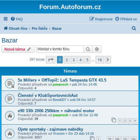
Forum.Autoforum.cz
FAQ
Registrovat
Přihlásit se
H
Obsah fóra
Pro řidiče
Bazar
l
Bazar
e
Hledat
Pokročilé hledání
Nové téma
d
a
Stránka
1
z
16
1
2
3
4
5
16
Další
397 témat
…
t
Témata
5x Millers + OffTopíč: LaS Tempesta GTX 43.5
Poslední příspěvek od
pavproch
«
pát 24 črc 14:46
Odpovědi:
4
Členství v KlubSportovnichAut
Poslední příspěvek od
Bond007
«
sob 04 črc 14:57
Odpovědi:
7
e90 330i 2006 250kkm + náhradní motor
Poslední příspěvek od
pavproch
«
sob 06 čer 12:48
Odpovědi:
39
1
2
3
4
Ojete sportaky - zajimave nabidky
Poslední příspěvek od
Vrooom
«
čtv 23 dub 14:16
Odpovědi:
1017
1
99
100
101
102
…