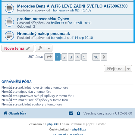
Mercedes Benz A W176 LEVÉ ZADNÍ SVĚTLO A1769063300
Poslední příspěvek od
Thomeson
«
stř 02 říj 17:39
prodám autosedačku Cybex
Poslední příspěvek od
řidičBOB
«
úte 10 zář 18:50
Odpovědi:
3
Hromadný nákup pneumatik
Poslední příspěvek od
borivojkral
«
stř 14 srp 10:10
Nové téma
Stránka
1
z
16
1
2
3
4
5
16
Další
397 témat
…
Přejít na
OPRÁVNĚNÍ FÓRA
Nemůžete
zakládat nová témata v tomto fóru
Nemůžete
odpovídat v tomto fóru
Nemůžete
upravovat své příspěvky v tomto fóru
Nemůžete
mazat své příspěvky v tomto fóru
Nemůžete
přikládat soubory v tomto fóru
Obsah fóra
Všechny časy jsou v
UTC+01:00
Založeno na
phpBB
® Forum Software © phpBB Limited
Český překlad –
phpBB.cz
Soukromí
|
Podmínky