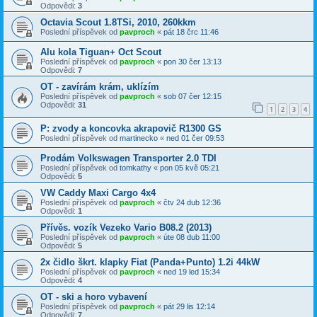
Odpovědi:
3
Octavia Scout 1.8TSi, 2010, 260kkm
Poslední příspěvek od
pavproch
«
pát 18 črc 11:46
Alu kola Tiguan+ Oct Scout
Poslední příspěvek od
pavproch
«
pon 30 čer 13:13
Odpovědi:
7
OT - zavírám krám, uklízím
Poslední příspěvek od
pavproch
«
sob 07 čer 12:15
Odpovědi:
31
1
2
3
4
P: zvody a koncovka akrapovič R1300 GS
Poslední příspěvek od
martinecko
«
ned 01 čer 09:53
Prodám Volkswagen Transporter 2.0 TDI
Poslední příspěvek od
tomkathy
«
pon 05 kvě 05:21
Odpovědi:
5
VW Caddy Maxi Cargo 4x4
Poslední příspěvek od
pavproch
«
čtv 24 dub 12:36
Odpovědi:
1
Přívěs. vozík Vezeko Vario B08.2 (2013)
Poslední příspěvek od
pavproch
«
úte 08 dub 11:00
Odpovědi:
5
2x čidlo škrt. klapky Fiat (Panda+Punto) 1.2i 44kW
Poslední příspěvek od
pavproch
«
ned 19 led 15:34
Odpovědi:
4
OT - ski a horo vybavení
Poslední příspěvek od
pavproch
«
pát 29 lis 12:14
Odpovědi:
7