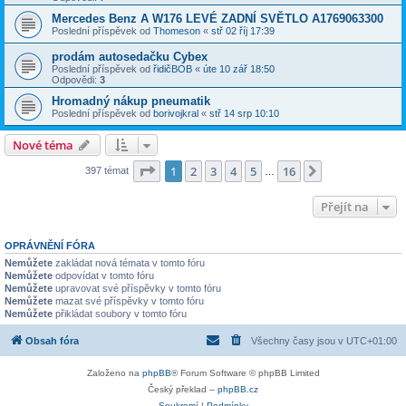
Mercedes Benz A W176 LEVÉ ZADNÍ SVĚTLO A1769063300
Poslední příspěvek od
Thomeson
«
stř 02 říj 17:39
prodám autosedačku Cybex
Poslední příspěvek od
řidičBOB
«
úte 10 zář 18:50
Odpovědi:
3
Hromadný nákup pneumatik
Poslední příspěvek od
borivojkral
«
stř 14 srp 10:10
Nové téma
Stránka
1
z
16
1
2
3
4
5
16
Další
397 témat
…
Přejít na
OPRÁVNĚNÍ FÓRA
Nemůžete
zakládat nová témata v tomto fóru
Nemůžete
odpovídat v tomto fóru
Nemůžete
upravovat své příspěvky v tomto fóru
Nemůžete
mazat své příspěvky v tomto fóru
Nemůžete
přikládat soubory v tomto fóru
Obsah fóra
Všechny časy jsou v
UTC+01:00
Založeno na
phpBB
® Forum Software © phpBB Limited
Český překlad –
phpBB.cz
Soukromí
|
Podmínky