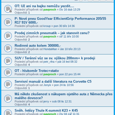
OT: Už ani na bajku nemůžu yezdit....
Poslední příspěvek od
pavproch
«
čtv 16 dub 13:29
Odpovědi:
1
P: Nové pneu GoodYear EfficientGrip Performance 205/55
R17 91V 6000,-
Poslední příspěvek od
kroup
«
pon 30 bře 14:36
Prodej zimních pneumatik – jak stanovit cenu?
Poslední příspěvek od
pavproch
«
stř 11 bře 10:00
Odpovědi:
2
Rodinné auto kolem 300000,-
Poslední příspěvek od
HondaMan
«
úte 10 bře 20:13
Odpovědi:
2
SUV / Terénní vůz se sv. výškou 200mm+ k prodeji
Poslední příspěvek od
petr_riha
«
pát 16 led 08:32
Odpovědi:
4
OT - hlukoměr Trotec+stativ
Poslední příspěvek od
pavproch
«
pon 22 pro 15:44
Servisní manuál a další literatura na Corvette C5
Poslední příspěvek od
Jenyk
«
pon 24 lis 10:56
Odpovědi:
1
Má někdo zkušenost s nákupem ojetého auta z Německa přes
malého dovozce?
Poslední příspěvek od
jerry
«
sob 08 lis 12:31
Odpovědi:
4
Sněh. řetězy Thule K-summit K23 + K45
Poslední příspěvek od
pavproch
«
čtv 04 zář 11:31