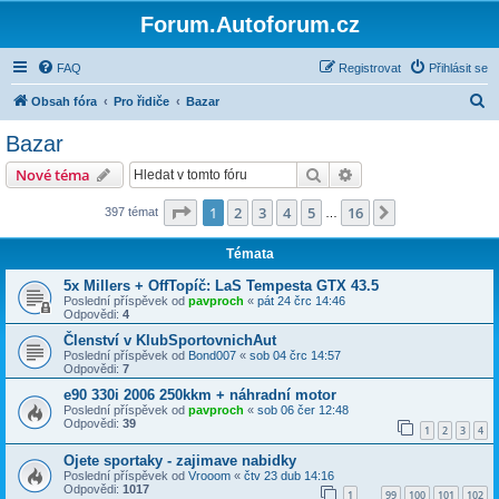
Forum.Autoforum.cz
FAQ
Registrovat
Přihlásit se
H
Obsah fóra
Pro řidiče
Bazar
l
Bazar
e
Hledat
Pokročilé hledání
Nové téma
d
a
Stránka
1
z
16
1
2
3
4
5
16
Další
397 témat
…
t
Témata
5x Millers + OffTopíč: LaS Tempesta GTX 43.5
Poslední příspěvek od
pavproch
«
pát 24 črc 14:46
Odpovědi:
4
Členství v KlubSportovnichAut
Poslední příspěvek od
Bond007
«
sob 04 črc 14:57
Odpovědi:
7
e90 330i 2006 250kkm + náhradní motor
Poslední příspěvek od
pavproch
«
sob 06 čer 12:48
Odpovědi:
39
1
2
3
4
Ojete sportaky - zajimave nabidky
Poslední příspěvek od
Vrooom
«
čtv 23 dub 14:16
Odpovědi:
1017
1
99
100
101
102
…