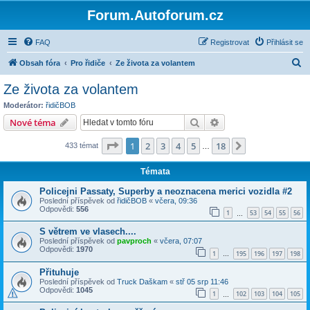
Forum.Autoforum.cz
FAQ
Registrovat
Přihlásit se
H
Obsah fóra
Pro řidiče
Ze života za volantem
l
Ze života za volantem
e
Moderátor:
řidičBOB
d
Hledat
Pokročilé hledání
Nové téma
a
Stránka
1
z
18
1
2
3
4
5
18
Další
433 témat
t
…
Témata
Policejni Passaty, Superby a neoznacena merici vozidla #2
Poslední příspěvek od
řidičBOB
«
včera, 09:36
Odpovědi:
556
1
53
54
55
56
…
S větrem ve vlasech....
Poslední příspěvek od
pavproch
«
včera, 07:07
Odpovědi:
1970
1
195
196
197
198
…
Přituhuje
Poslední příspěvek od
Truck Daškam
«
stř 05 srp 11:46
Odpovědi:
1045
1
102
103
104
105
…