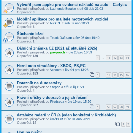
Vytvořil jsem appku pro evidenci nákladů na auto – Carlytic
Poslední příspěvek od
Lachende Bestien
«
stř 08 dub 21:03
Odpovědi:
3
Mobilní aplikace pro majitele motorových vozidel
Poslední příspěvek od
Nick N.
«
sob 07 úno 20:21
Odpovědi:
6
Šúchanie bŕzd
Poslední příspěvek od
Truck Daškam
«
čtv 05 úno 19:40
Odpovědi:
1
Dálniční známka CZ (2021 až aktuálně 2026)
Poslední příspěvek od
pavproch
«
úte 23 pro 16:39
Odpovědi:
130
1
11
12
13
14
…
Herní auto simulátory - XBOX, PS,PC
Poslední příspěvek od
Vrooom
«
čtv 04 pro 13:26
Odpovědi:
153
1
13
14
15
16
…
Dotazník na Autoservisy
Poslední příspěvek od
Stepan
«
stř 08 říj 11:21
Odpovědi:
4
Právní oříšky v dopravě a jejich řešení
Poslední příspěvek od
Předseda
«
úte 19 srp 15:20
Odpovědi:
587
1
56
57
58
59
…
databáze radarů v ČR (a jeden konkrétní v Krchlebích)
Poslední příspěvek od
řidičBOB
«
úte 01 dub 20:21
Odpovědi:
14
1
2
Hon na piráty