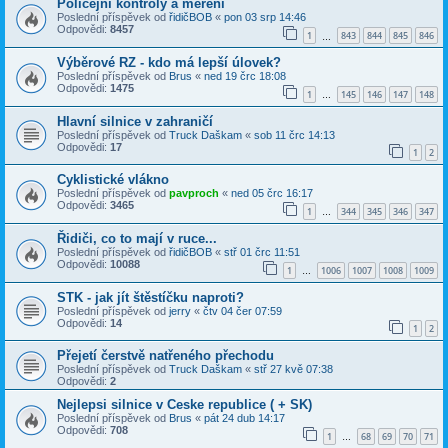
Policejní kontroly a měření
Poslední příspěvek od
řidičBOB
«
pon 03 srp 14:46
Odpovědi:
8457
1
843
844
845
846
…
Výběrové RZ - kdo má lepší úlovek?
Poslední příspěvek od
Brus
«
ned 19 črc 18:08
Odpovědi:
1475
1
145
146
147
148
…
Hlavní silnice v zahraničí
Poslední příspěvek od
Truck Daškam
«
sob 11 črc 14:13
Odpovědi:
17
1
2
Cyklistické vlákno
Poslední příspěvek od
pavproch
«
ned 05 črc 16:17
Odpovědi:
3465
1
344
345
346
347
…
Řidiči, co to mají v ruce...
Poslední příspěvek od
řidičBOB
«
stř 01 črc 11:51
Odpovědi:
10088
1
1006
1007
1008
1009
…
STK - jak jít štěstíčku naproti?
Poslední příspěvek od
jerry
«
čtv 04 čer 07:59
Odpovědi:
14
1
2
Přejetí čerstvě natřeného přechodu
Poslední příspěvek od
Truck Daškam
«
stř 27 kvě 07:38
Odpovědi:
2
Nejlepsi silnice v Ceske republice ( + SK)
Poslední příspěvek od
Brus
«
pát 24 dub 14:17
Odpovědi:
708
1
68
69
70
71
…