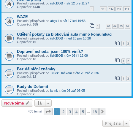
Poslední příspěvek od
řidičBOB
«
stř 12 bře 11:27
Odpovědi:
4438
1
441
442
443
444
…
WAZE
Poslední příspěvek od
abgx1
«
pát 17 led 19:56
Odpovědi:
655
1
63
64
65
66
…
Udělení pokuty za blokování auta mimo komunikaci
Poslední příspěvek od
řidičBOB
«
ned 15 pro 16:28
Odpovědi:
16
1
2
Dopravní nehoda, jsem 100% viník?
Poslední příspěvek od
řidičBOB
«
čtv 03 říj 12:09
Odpovědi:
18
1
2
Bez dálniční známky
Poslední příspěvek od
Truck Daškam
«
čtv 26 zář 20:36
Odpovědi:
12
1
2
Kudy do Dolomit
Poslední příspěvek od
jannk
«
úte 03 zář 06:05
Odpovědi:
2
Nové téma
Stránka
1
z
18
1
2
3
4
5
18
Další
433 témat
…
Přejít na