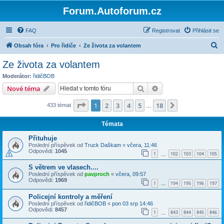
Forum.Autoforum.cz
FAQ
Registrovat
Přihlásit se
H
Obsah fóra
Pro řidiče
Ze života za volantem
l
Ze života za volantem
e
Moderátor:
řidičBOB
d
Hledat
Pokročilé hledání
Nové téma
a
Stránka
1
z
18
1
2
3
4
5
18
Další
433 témat
t
…
Témata
Přituhuje
Poslední příspěvek od
Truck Daškam
«
včera, 11:46
Odpovědi:
1045
1
102
103
104
105
…
S větrem ve vlasech....
Poslední příspěvek od
pavproch
«
včera, 09:57
Odpovědi:
1969
1
194
195
196
197
…
Policejní kontroly a měření
Poslední příspěvek od
řidičBOB
«
pon 03 srp 14:46
Odpovědi:
8457
1
843
844
845
846
…