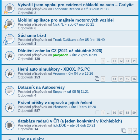
Vytvořil jsem appku pro evidenci nákladů na auto – Carlytic
Poslední příspěvek od
Lachende Bestien
«
stř 08 dub 21:03
Odpovědi:
3
Mobilní aplikace pro majitele motorových vozidel
Poslední příspěvek od
Nick N.
«
sob 07 úno 20:21
Odpovědi:
6
Šúchanie bŕzd
Poslední příspěvek od
Truck Daškam
«
čtv 05 úno 19:40
Odpovědi:
1
Dálniční známka CZ (2021 až aktuálně 2026)
Poslední příspěvek od
pavproch
«
úte 23 pro 16:39
Odpovědi:
130
1
11
12
13
14
…
Herní auto simulátory - XBOX, PS,PC
Poslední příspěvek od
Vrooom
«
čtv 04 pro 13:26
Odpovědi:
153
1
13
14
15
16
…
Dotazník na Autoservisy
Poslední příspěvek od
Stepan
«
stř 08 říj 11:21
Odpovědi:
4
Právní oříšky v dopravě a jejich řešení
Poslední příspěvek od
Předseda
«
úte 19 srp 15:20
Odpovědi:
587
1
56
57
58
59
…
databáze radarů v ČR (a jeden konkrétní v Krchlebích)
Poslední příspěvek od
řidičBOB
«
úte 01 dub 20:21
Odpovědi:
14
1
2
Hon na piráty