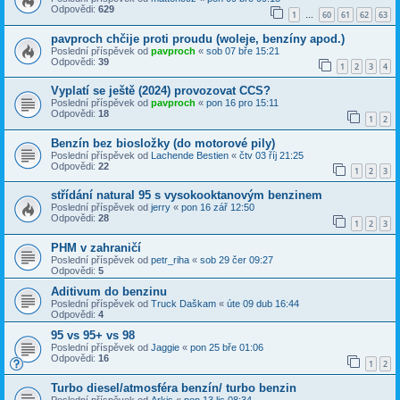
Odpovědi:
629
1
60
61
62
63
…
pavproch chčije proti proudu (woleje, benzíny apod.)
Poslední příspěvek od
pavproch
«
sob 07 bře 15:21
Odpovědi:
39
1
2
3
4
Vyplatí se ještě (2024) provozovat CCS?
Poslední příspěvek od
pavproch
«
pon 16 pro 15:11
Odpovědi:
18
1
2
Benzín bez biosložky (do motorové pily)
Poslední příspěvek od
Lachende Bestien
«
čtv 03 říj 21:25
Odpovědi:
22
1
2
3
střídání natural 95 s vysokooktanovým benzinem
Poslední příspěvek od
jerry
«
pon 16 zář 12:50
Odpovědi:
28
1
2
3
PHM v zahraničí
Poslední příspěvek od
petr_riha
«
sob 29 čer 09:27
Odpovědi:
5
Aditivum do benzinu
Poslední příspěvek od
Truck Daškam
«
úte 09 dub 16:44
Odpovědi:
4
95 vs 95+ vs 98
Poslední příspěvek od
Jaggie
«
pon 25 bře 01:06
Odpovědi:
16
1
2
Turbo diesel/atmosféra benzín/ turbo benzin
Poslední příspěvek od
Arkis
«
pon 13 lis 08:34