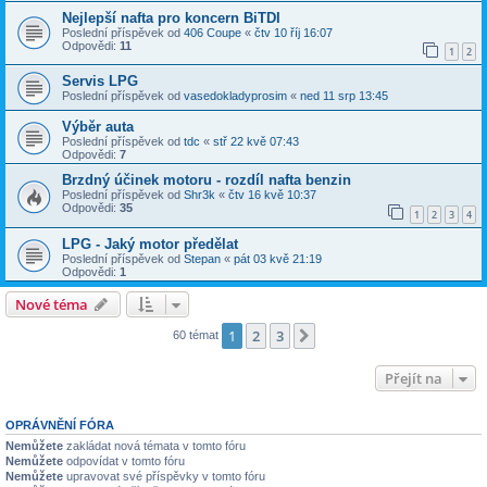
Nejlepší nafta pro koncern BiTDI
Poslední příspěvek od
406 Coupe
«
čtv 10 říj 16:07
Odpovědi:
11
1
2
Servis LPG
Poslední příspěvek od
vasedokladyprosim
«
ned 11 srp 13:45
Výběr auta
Poslední příspěvek od
tdc
«
stř 22 kvě 07:43
Odpovědi:
7
Brzdný účinek motoru - rozdíl nafta benzin
Poslední příspěvek od
Shr3k
«
čtv 16 kvě 10:37
Odpovědi:
35
1
2
3
4
LPG - Jaký motor předělat
Poslední příspěvek od
Stepan
«
pát 03 kvě 21:19
Odpovědi:
1
Nové téma
1
2
3
Další
60 témat
Přejít na
OPRÁVNĚNÍ FÓRA
Nemůžete
zakládat nová témata v tomto fóru
Nemůžete
odpovídat v tomto fóru
Nemůžete
upravovat své příspěvky v tomto fóru