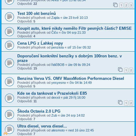
Odpovědi:
22
1
2
3
Test 100 okt benzínů
Poslední příspěvek od
Zajda
«
úte 23 kvě 10:13
Odpovědi:
5
Koupit auto, které nikdy nemělo Filtr pevných částic? EMISE
Poslední příspěvek od
Čičo
«
čtv 04 srp 21:33
Odpovědi:
4
Cena LPG z Ĺahkej ropy
Poslední příspěvek od
penzista
«
stř 15 čer 05:32
Doporučení konkrétní benzíky s dobrým 100ron benz. v
praze
Poslední příspěvek od
řidičBOB
«
úte 09 lis 09:24
Odpovědi:
15
1
2
Benzina Verva VS. OMV MaxxMotion Performance Diesel
Poslední příspěvek od
yesyesno
«
čtv 04 lis 14:49
Odpovědi:
5
Kde se da tankovat v Praze/okoli E85
Poslední příspěvek od
dexxii
«
pát 29 říj 16:00
Odpovědi:
11
1
2
Škoda Octavia 2.0 LPG
Poslední příspěvek od
Zub
«
úte 24 srp 14:02
Odpovědi:
7
Ultra diesel, verva diesel...
Poslední příspěvek od
alesmoto
«
ned 16 úno 22:45
Odpovědi:
7