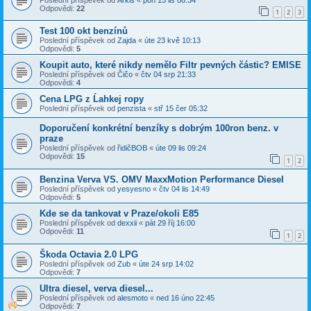
Odpovědi:
22
1
2
3
Test 100 okt benzínů
Poslední příspěvek od
Zajda
«
úte 23 kvě 10:13
Odpovědi:
5
Koupit auto, které nikdy nemělo Filtr pevných částic? EMISE
Poslední příspěvek od
Čičo
«
čtv 04 srp 21:33
Odpovědi:
4
Cena LPG z Ĺahkej ropy
Poslední příspěvek od
penzista
«
stř 15 čer 05:32
Doporučení konkrétní benzíky s dobrým 100ron benz. v
praze
Poslední příspěvek od
řidičBOB
«
úte 09 lis 09:24
Odpovědi:
15
1
2
Benzina Verva VS. OMV MaxxMotion Performance Diesel
Poslední příspěvek od
yesyesno
«
čtv 04 lis 14:49
Odpovědi:
5
Kde se da tankovat v Praze/okoli E85
Poslední příspěvek od
dexxii
«
pát 29 říj 16:00
Odpovědi:
11
1
2
Škoda Octavia 2.0 LPG
Poslední příspěvek od
Zub
«
úte 24 srp 14:02
Odpovědi:
7
Ultra diesel, verva diesel...
Poslední příspěvek od
alesmoto
«
ned 16 úno 22:45
Odpovědi:
7