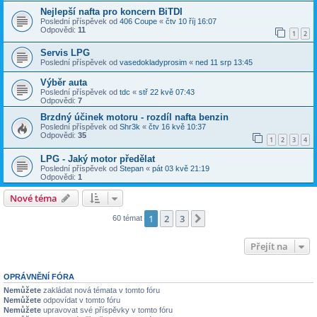
Nejlepší nafta pro koncern BiTDI
Poslední příspěvek od
406 Coupe
«
čtv 10 říj 16:07
Odpovědi:
11
1
2
Servis LPG
Poslední příspěvek od
vasedokladyprosim
«
ned 11 srp 13:45
Výběr auta
Poslední příspěvek od
tdc
«
stř 22 kvě 07:43
Odpovědi:
7
Brzdný účinek motoru - rozdíl nafta benzin
Poslední příspěvek od
Shr3k
«
čtv 16 kvě 10:37
Odpovědi:
35
1
2
3
4
LPG - Jaký motor předělat
Poslední příspěvek od
Stepan
«
pát 03 kvě 21:19
Odpovědi:
1
Nové téma
1
2
3
Další
60 témat
Přejít na
OPRÁVNĚNÍ FÓRA
Nemůžete
zakládat nová témata v tomto fóru
Nemůžete
odpovídat v tomto fóru
Nemůžete
upravovat své příspěvky v tomto fóru