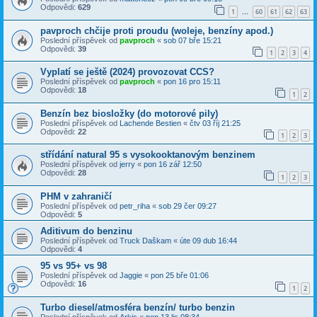
Odpovědi:
629
1
60
61
62
63
…
pavproch chčije proti proudu (woleje, benzíny apod.)
Poslední příspěvek od
pavproch
«
sob 07 bře 15:21
Odpovědi:
39
1
2
3
4
Vyplatí se ještě (2024) provozovat CCS?
Poslední příspěvek od
pavproch
«
pon 16 pro 15:11
Odpovědi:
18
1
2
Benzín bez biosložky (do motorové pily)
Poslední příspěvek od
Lachende Bestien
«
čtv 03 říj 21:25
Odpovědi:
22
1
2
3
střídání natural 95 s vysokooktanovým benzinem
Poslední příspěvek od
jerry
«
pon 16 zář 12:50
Odpovědi:
28
1
2
3
PHM v zahraničí
Poslední příspěvek od
petr_riha
«
sob 29 čer 09:27
Odpovědi:
5
Aditivum do benzinu
Poslední příspěvek od
Truck Daškam
«
úte 09 dub 16:44
Odpovědi:
4
95 vs 95+ vs 98
Poslední příspěvek od
Jaggie
«
pon 25 bře 01:06
Odpovědi:
16
1
2
Turbo diesel/atmosféra benzín/ turbo benzin
Poslední příspěvek od
Arkis
«
pon 13 lis 08:34