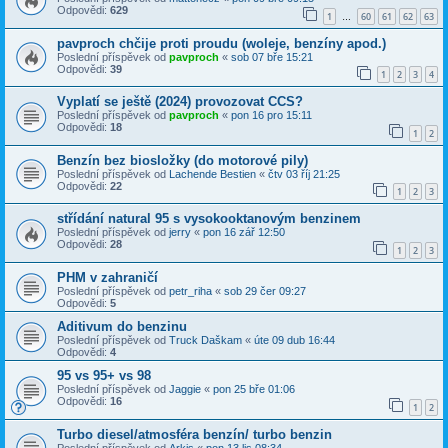
Odpovědi:
629
1
60
61
62
63
…
pavproch chčije proti proudu (woleje, benzíny apod.)
Poslední příspěvek od
pavproch
«
sob 07 bře 15:21
Odpovědi:
39
1
2
3
4
Vyplatí se ještě (2024) provozovat CCS?
Poslední příspěvek od
pavproch
«
pon 16 pro 15:11
Odpovědi:
18
1
2
Benzín bez biosložky (do motorové pily)
Poslední příspěvek od
Lachende Bestien
«
čtv 03 říj 21:25
Odpovědi:
22
1
2
3
střídání natural 95 s vysokooktanovým benzinem
Poslední příspěvek od
jerry
«
pon 16 zář 12:50
Odpovědi:
28
1
2
3
PHM v zahraničí
Poslední příspěvek od
petr_riha
«
sob 29 čer 09:27
Odpovědi:
5
Aditivum do benzinu
Poslední příspěvek od
Truck Daškam
«
úte 09 dub 16:44
Odpovědi:
4
95 vs 95+ vs 98
Poslední příspěvek od
Jaggie
«
pon 25 bře 01:06
Odpovědi:
16
1
2
Turbo diesel/atmosféra benzín/ turbo benzin
Poslední příspěvek od
Arkis
«
pon 13 lis 08:34