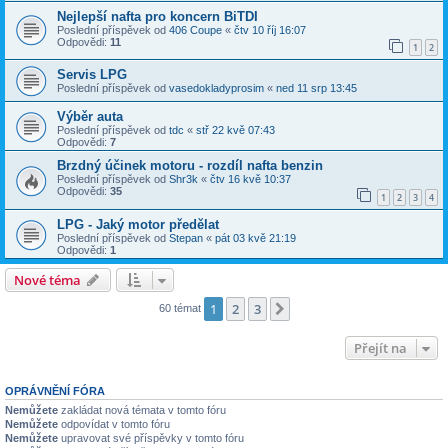
Nejlepší nafta pro koncern BiTDI
Poslední příspěvek od
406 Coupe
«
čtv 10 říj 16:07
Odpovědi:
11
1
2
Servis LPG
Poslední příspěvek od
vasedokladyprosim
«
ned 11 srp 13:45
Výběr auta
Poslední příspěvek od
tdc
«
stř 22 kvě 07:43
Odpovědi:
7
Brzdný účinek motoru - rozdíl nafta benzin
Poslední příspěvek od
Shr3k
«
čtv 16 kvě 10:37
Odpovědi:
35
1
2
3
4
LPG - Jaký motor předělat
Poslední příspěvek od
Stepan
«
pát 03 kvě 21:19
Odpovědi:
1
Nové téma
1
2
3
Další
60 témat
Přejít na
OPRÁVNĚNÍ FÓRA
Nemůžete
zakládat nová témata v tomto fóru
Nemůžete
odpovídat v tomto fóru
Nemůžete
upravovat své příspěvky v tomto fóru