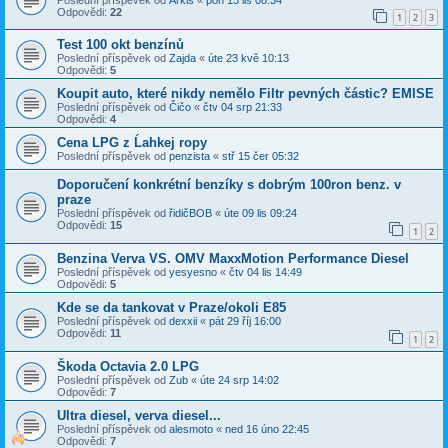
Odpovědi:
22
1
2
3
Test 100 okt benzínů
Poslední příspěvek od
Zajda
«
úte 23 kvě 10:13
Odpovědi:
5
Koupit auto, které nikdy nemělo Filtr pevných částic? EMISE
Poslední příspěvek od
Čičo
«
čtv 04 srp 21:33
Odpovědi:
4
Cena LPG z Ĺahkej ropy
Poslední příspěvek od
penzista
«
stř 15 čer 05:32
Doporučení konkrétní benzíky s dobrým 100ron benz. v
praze
Poslední příspěvek od
řidičBOB
«
úte 09 lis 09:24
Odpovědi:
15
1
2
Benzina Verva VS. OMV MaxxMotion Performance Diesel
Poslední příspěvek od
yesyesno
«
čtv 04 lis 14:49
Odpovědi:
5
Kde se da tankovat v Praze/okoli E85
Poslední příspěvek od
dexxii
«
pát 29 říj 16:00
Odpovědi:
11
1
2
Škoda Octavia 2.0 LPG
Poslední příspěvek od
Zub
«
úte 24 srp 14:02
Odpovědi:
7
Ultra diesel, verva diesel...
Poslední příspěvek od
alesmoto
«
ned 16 úno 22:45
Odpovědi:
7