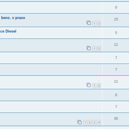
0
 benz. v praze
15
1
2
ce Diesel
5
11
1
2
7
7
11
1
2
0
7
35
1
2
3
4