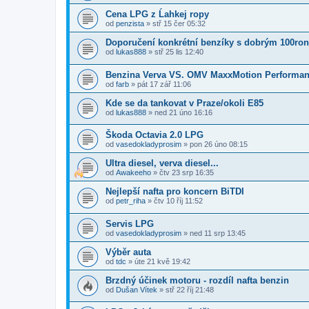
Cena LPG z Ĺahkej ropy
od
penzista
»
stř 15 čer 05:32
Doporučení konkrétní benzíky s dobrým 100ron
od
lukas888
»
stř 25 lis 12:40
Benzina Verva VS. OMV MaxxMotion Performan
od
farb
»
pát 17 zář 11:06
Kde se da tankovat v Praze/okoli E85
od
lukas888
»
ned 21 úno 16:16
Škoda Octavia 2.0 LPG
od
vasedokladyprosim
»
pon 26 úno 08:15
Ultra diesel, verva diesel...
od
Awakeeho
»
čtv 23 srp 16:35
Nejlepší nafta pro koncern BiTDI
od
petr_riha
»
čtv 10 říj 11:52
Servis LPG
od
vasedokladyprosim
»
ned 11 srp 13:45
Výběr auta
od
tdc
»
úte 21 kvě 19:42
Brzdný účinek motoru - rozdíl nafta benzin
od
Dušan Vítek
»
stř 22 říj 21:48