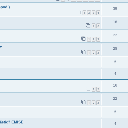
apod.)
39
1
2
3
4
18
1
2
22
1
2
3
em
28
1
2
3
5
4
16
1
2
22
1
2
3
5
částic? EMISE
4