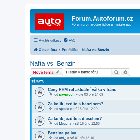
Forum.Autoforum.cz
Fórum pro náročné řidiče a majitele aut
Rychlé odkazy
FAQ
Obsah fóra
Pro řidiče
Nafta vs. Benzin
Nafta vs. Benzin
Hledat
Pokroč
Nové téma
TÉMATA
Ceny PHM ref aktuální válka v Iránu
od
pavproch
»
úte 03 bře 14:09
Za kolik jezdíte s benzínem?
od
speleo
»
stř 16 úno 12:20
Za kolik jezdíte s dieselem?
od
Moucha
»
stř 16 úno 12:53
Benzina paliva
od
ctrl_j
»
stř 01 bře 13:16