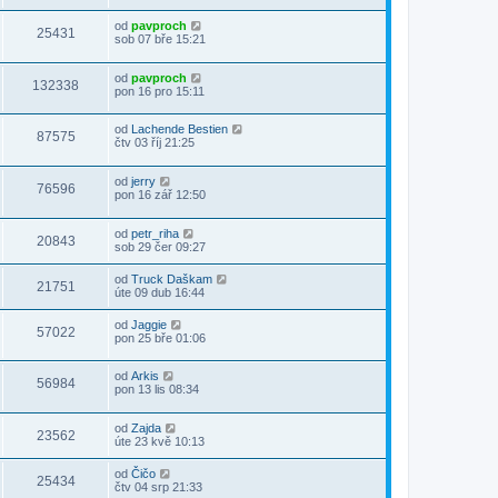
od
pavproch
25431
sob 07 bře 15:21
od
pavproch
132338
pon 16 pro 15:11
od
Lachende Bestien
87575
čtv 03 říj 21:25
od
jerry
76596
pon 16 zář 12:50
od
petr_riha
20843
sob 29 čer 09:27
od
Truck Daškam
21751
úte 09 dub 16:44
od
Jaggie
57022
pon 25 bře 01:06
od
Arkis
56984
pon 13 lis 08:34
od
Zajda
23562
úte 23 kvě 10:13
od
Čičo
25434
čtv 04 srp 21:33