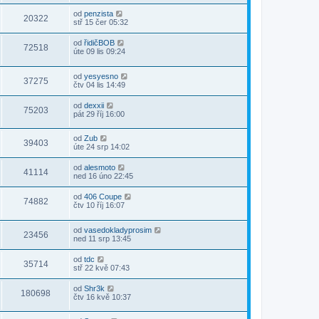
od
penzista
20322
stř 15 čer 05:32
od
řidičBOB
72518
úte 09 lis 09:24
od
yesyesno
37275
čtv 04 lis 14:49
od
dexxii
75203
pát 29 říj 16:00
od
Zub
39403
úte 24 srp 14:02
od
alesmoto
41114
ned 16 úno 22:45
od
406 Coupe
74882
čtv 10 říj 16:07
od
vasedokladyprosim
23456
ned 11 srp 13:45
od
tdc
35714
stř 22 kvě 07:43
od
Shr3k
180698
čtv 16 kvě 10:37