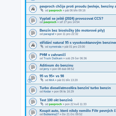
pavproch chčije proti proudu (woleje, benzíny 
od
pavproch
»
pát 06 bře 09:16
Vyplatí se ještě (2024) provozovat CCS?
od
pavproch
»
stř 27 pro 14:54
Benzín bez biosložky (do motorové pily)
od
paragraf
»
pon 11 pro 22:32
střídání natural 95 s vysokooktanovým benzin
od
symetrala
»
pát 01 pro 23:00
PHM v zahraničí
od
Truck Daškam
»
sob 29 čer 06:36
Aditivum do benzinu
od
jerry
»
pon 08 dub 08:52
95 vs 95+ vs 98
od
MrA
»
pát 01 bře 13:20
Turbo diesel/atmosféra benzín/ turbo benzin
od
Kedar
»
pon 06 lis 16:29
Test 100 okt benzínů
od
pavproch
»
pon 22 kvě 11:33
Koupit auto, které nikdy nemělo Filtr pevných 
od
Bublanina27
»
čtv 21 črc 09:52