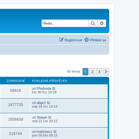
Hledat
Pokročilé hledání
Registrovat
Přihlásit se
1
2
3
Další
60 témat
ZOBRAZENÍ
POSLEDNÍ PŘÍSPĚVEK
od
Předseda
68816
čtv 30 črc 10:18
od
abgx1
1677735
sob 18 črc 14:14
od
Stepan
1056658
ned 21 čer 20:12
od
mattonecz
518744
pon 09 bře 09:15