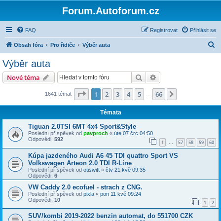
Forum.Autoforum.cz
FAQ
Registrovat
Přihlásit se
H
Obsah fóra
Pro řidiče
Výběr auta
l
Výběr auta
e
Hledat
Pokročilé hledání
Nové téma
d
a
Stránka
1
z
66
1
2
3
4
5
66
Další
1641 témat
…
t
Témata
Tiguan 2.0TSI 6MT 4x4 Sport&Style
Poslední příspěvek od
pavproch
«
úte 07 črc 04:50
Odpovědi:
592
1
57
58
59
60
…
Kúpa jazdeného Audi A6 45 TDI quattro Sport VS
Volkswagen Arteon 2.0 TDI R-Line
Poslední příspěvek od
otiswitt
«
čtv 21 kvě 09:35
Odpovědi:
6
VW Caddy 2.0 ecofuel - strach z CNG.
Poslední příspěvek od
pixla
«
pon 11 kvě 09:24
Odpovědi:
10
1
2
SUV/kombi 2019-2022 benzin automat, do 551700 CZK