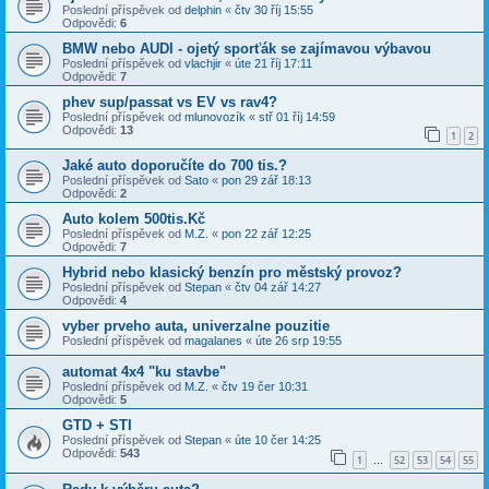
Poslední příspěvek od
delphin
«
čtv 30 říj 15:55
Odpovědi:
6
BMW nebo AUDI - ojetý sporťák se zajímavou výbavou
Poslední příspěvek od
vlachjir
«
úte 21 říj 17:11
Odpovědi:
7
phev sup/passat vs EV vs rav4?
Poslední příspěvek od
mlunovozík
«
stř 01 říj 14:59
Odpovědi:
13
1
2
Jaké auto doporučíte do 700 tis.?
Poslední příspěvek od
Sato
«
pon 29 zář 18:13
Odpovědi:
2
Auto kolem 500tis.Kč
Poslední příspěvek od
M.Z.
«
pon 22 zář 12:25
Odpovědi:
7
Hybrid nebo klasický benzín pro městský provoz?
Poslední příspěvek od
Stepan
«
čtv 04 zář 14:27
Odpovědi:
4
vyber prveho auta, univerzalne pouzitie
Poslední příspěvek od
magalanes
«
úte 26 srp 19:55
automat 4x4 "ku stavbe"
Poslední příspěvek od
M.Z.
«
čtv 19 čer 10:31
Odpovědi:
5
GTD + STI
Poslední příspěvek od
Stepan
«
úte 10 čer 14:25
Odpovědi:
543
1
52
53
54
55
…