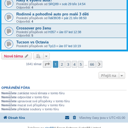
Rady k výběru auta?
Poslední příspěvek od
SRQ89
«
sob 29 bře 14:54
Odpovědi:
4
Rodinné a pohodlné auto pro malé 3 děti
Poslední příspěvek od
řidičBOB
«
pát 21 bře 08:50
Odpovědi:
4
Crossover pro ženu
Poslední příspěvek od
H357
«
úte 07 led 12:38
Odpovědi:
5
Tucson vs Octavia
Poslední příspěvek od
Tp13
«
úte 07 led 10:19
Nové téma
Stránka
1
z
66
1
2
3
4
5
66
Další
1641 témat
…
Přejít na
OPRÁVNĚNÍ FÓRA
Nemůžete
zakládat nová témata v tomto fóru
Nemůžete
odpovídat v tomto fóru
Nemůžete
upravovat své příspěvky v tomto fóru
Nemůžete
mazat své příspěvky v tomto fóru
Nemůžete
přikládat soubory v tomto fóru
Obsah fóra
Všechny časy jsou v
UTC+01:00
Založeno na
phpBB
® Forum Software © phpBB Limited