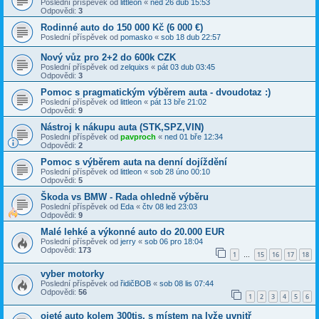
Poslední příspěvek od
littleon
«
ned 26 dub 15:53
Odpovědi:
3
Rodinné auto do 150 000 Kč (6 000 €)
Poslední příspěvek od
pomasko
«
sob 18 dub 22:57
Nový vůz pro 2+2 do 600k CZK
Poslední příspěvek od
zelquixs
«
pát 03 dub 03:45
Odpovědi:
3
Pomoc s pragmatickým výběrem auta - dvoudotaz :)
Poslední příspěvek od
littleon
«
pát 13 bře 21:02
Odpovědi:
9
Nástroj k nákupu auta (STK,SPZ,VIN)
Poslední příspěvek od
pavproch
«
ned 01 bře 12:34
Odpovědi:
2
Pomoc s výběrem auta na denní dojíždění
Poslední příspěvek od
littleon
«
sob 28 úno 00:10
Odpovědi:
5
Škoda vs BMW - Rada ohledně výběru
Poslední příspěvek od
Eda
«
čtv 08 led 23:03
Odpovědi:
9
Malé lehké a výkonné auto do 20.000 EUR
Poslední příspěvek od
jerry
«
sob 06 pro 18:04
Odpovědi:
173
1
15
16
17
18
…
vyber motorky
Poslední příspěvek od
řidičBOB
«
sob 08 lis 07:44
Odpovědi:
56
1
2
3
4
5
6
ojeté auto kolem 300tis, s místem na lyže uvnitř