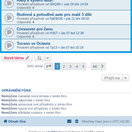
Rady k výběru auta?
Poslední příspěvek od
SRQ89
«
sob 29 bře 14:54
Odpovědi:
4
Rodinné a pohodlné auto pro malé 3 děti
Poslední příspěvek od
řidičBOB
«
pát 21 bře 08:50
Odpovědi:
4
Crossover pro ženu
Poslední příspěvek od
H357
«
úte 07 led 12:38
Odpovědi:
5
Tucson vs Octavia
Poslední příspěvek od
Tp13
«
úte 07 led 10:19
Nové téma
Stránka
1
z
66
1
2
3
4
5
66
Další
1641 témat
…
Přejít na
OPRÁVNĚNÍ FÓRA
Nemůžete
zakládat nová témata v tomto fóru
Nemůžete
odpovídat v tomto fóru
Nemůžete
upravovat své příspěvky v tomto fóru
Nemůžete
mazat své příspěvky v tomto fóru
Nemůžete
přikládat soubory v tomto fóru
Obsah fóra
Všechny časy jsou v
UTC+01:00
Založeno na
phpBB
® Forum Software © phpBB Limited