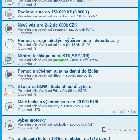
Poslední příspěvek od
littleon
«
ned 26 dub 15:53
Odpovědi:
3
Rodinné auto do 150 000 Kč (6 000 €)
Poslední příspěvek od
pomasko
«
sob 18 dub 22:57
Nový vůz pro 2+2 do 600k CZK
Poslední příspěvek od
zelquixs
«
pát 03 dub 03:45
Odpovědi:
3
Pomoc s pragmatickým výběrem auta - dvoudotaz :)
Poslední příspěvek od
littleon
«
pát 13 bře 21:02
Odpovědi:
9
Nástroj k nákupu auta (STK,SPZ,VIN)
Poslední příspěvek od
pavproch
«
ned 01 bře 12:34
Odpovědi:
2
Pomoc s výběrem auta na denní dojíždění
Poslední příspěvek od
littleon
«
sob 28 úno 00:10
Odpovědi:
5
Škoda vs BMW - Rada ohledně výběru
Poslední příspěvek od
Eda
«
čtv 08 led 23:03
Odpovědi:
9
Malé lehké a výkonné auto do 20.000 EUR
Poslední příspěvek od
jerry
«
sob 06 pro 18:04
Odpovědi:
173
1
15
16
17
18
…
vyber motorky
Poslední příspěvek od
řidičBOB
«
sob 08 lis 07:44
Odpovědi:
56
1
2
3
4
5
6
ojeté auto kolem 300tis, s místem na lyže uvnitř