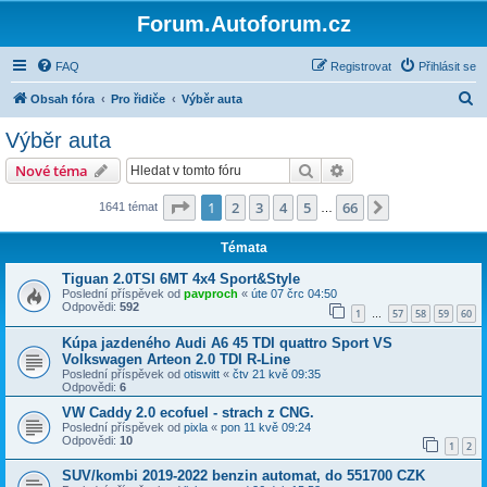
Forum.Autoforum.cz
FAQ
Registrovat
Přihlásit se
H
Obsah fóra
Pro řidiče
Výběr auta
l
Výběr auta
e
Hledat
Pokročilé hledání
Nové téma
d
a
Stránka
1
z
66
1
2
3
4
5
66
Další
1641 témat
…
t
Témata
Tiguan 2.0TSI 6MT 4x4 Sport&Style
Poslední příspěvek od
pavproch
«
úte 07 črc 04:50
Odpovědi:
592
1
57
58
59
60
…
Kúpa jazdeného Audi A6 45 TDI quattro Sport VS
Volkswagen Arteon 2.0 TDI R-Line
Poslední příspěvek od
otiswitt
«
čtv 21 kvě 09:35
Odpovědi:
6
VW Caddy 2.0 ecofuel - strach z CNG.
Poslední příspěvek od
pixla
«
pon 11 kvě 09:24
Odpovědi:
10
1
2
SUV/kombi 2019-2022 benzin automat, do 551700 CZK