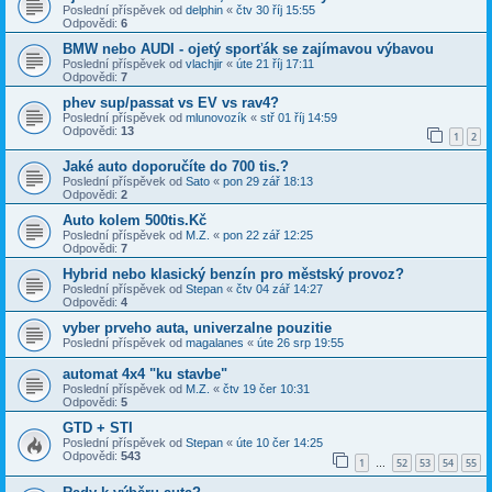
Poslední příspěvek od
delphin
«
čtv 30 říj 15:55
Odpovědi:
6
BMW nebo AUDI - ojetý sporťák se zajímavou výbavou
Poslední příspěvek od
vlachjir
«
úte 21 říj 17:11
Odpovědi:
7
phev sup/passat vs EV vs rav4?
Poslední příspěvek od
mlunovozík
«
stř 01 říj 14:59
Odpovědi:
13
1
2
Jaké auto doporučíte do 700 tis.?
Poslední příspěvek od
Sato
«
pon 29 zář 18:13
Odpovědi:
2
Auto kolem 500tis.Kč
Poslední příspěvek od
M.Z.
«
pon 22 zář 12:25
Odpovědi:
7
Hybrid nebo klasický benzín pro městský provoz?
Poslední příspěvek od
Stepan
«
čtv 04 zář 14:27
Odpovědi:
4
vyber prveho auta, univerzalne pouzitie
Poslední příspěvek od
magalanes
«
úte 26 srp 19:55
automat 4x4 "ku stavbe"
Poslední příspěvek od
M.Z.
«
čtv 19 čer 10:31
Odpovědi:
5
GTD + STI
Poslední příspěvek od
Stepan
«
úte 10 čer 14:25
Odpovědi:
543
1
52
53
54
55
…