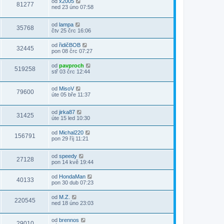
od
x2005
81277
ned 23 úno 07:58
od
lampa
35768
čtv 25 črc 16:06
od
řidičBOB
32445
pon 08 črc 07:27
od
pavproch
519258
stř 03 črc 12:44
od
MisoV
79600
úte 05 bře 11:37
od
jirka87
31425
úte 15 led 10:30
od
Michal220
156791
pon 29 říj 11:21
od
speedy
27128
pon 14 kvě 19:44
od
HondaMan
40133
pon 30 dub 07:23
od
M.Z.
220545
ned 18 úno 23:03
od
brennos
29010