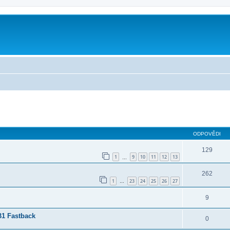
ilé hledání
ODPOVĚDI
129
1
9
10
11
12
13
…
262
1
23
24
25
26
27
…
9
B1 Fastback
0