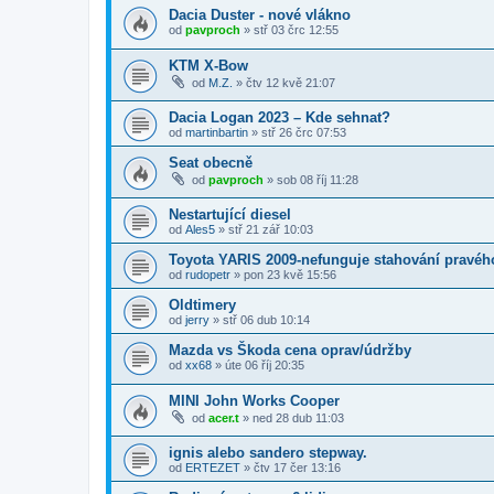
Dacia Duster - nové vlákno
od
pavproch
»
stř 03 črc 12:55
KTM X-Bow
od
M.Z.
»
čtv 12 kvě 21:07
Dacia Logan 2023 – Kde sehnat?
od
martinbartin
»
stř 26 črc 07:53
Seat obecně
od
pavproch
»
sob 08 říj 11:28
Nestartující diesel
od
Ales5
»
stř 21 zář 10:03
Toyota YARIS 2009-nefunguje stahování pravéh
od
rudopetr
»
pon 23 kvě 15:56
Oldtimery
od
jerry
»
stř 06 dub 10:14
Mazda vs Škoda cena oprav/údržby
od
xx68
»
úte 06 říj 20:35
MINI John Works Cooper
od
acer.t
»
ned 28 dub 11:03
ignis alebo sandero stepway.
od
ERTEZET
»
čtv 17 čer 13:16