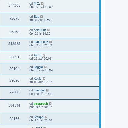
od
M.Z.
177261
úte 06 kvě 19:02
od
Eda
72075
stř 31 črc 12:59
od
řidičBOB
26868
čtv 02 lis 18:20
od
mattonecz
543585
čtv 03 srp 21:53
od
Ales5
26891
stř 21 zář 10:03
od
Jaggie
30104
úte 31 kvě 13:09
od
Kavis
23080
stř 06 dub 12:37
od
tommas
77600
pon 28 bře 10:41
od
pavproch
184194
pát 09 črc 09:57
od
Stoupa
28166
čtv 17 čer 21:40