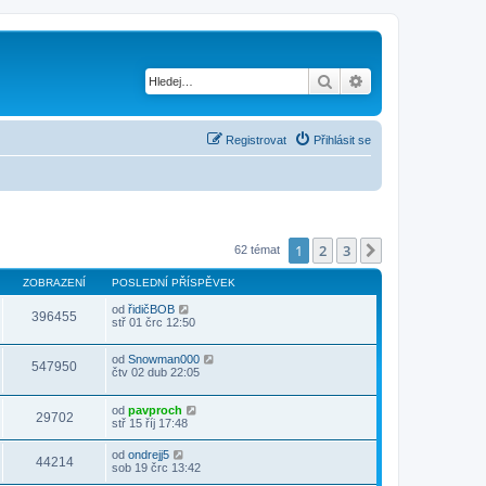
Hledat
Pokročilé hledání
Registrovat
Přihlásit se
1
2
3
Další
62 témat
ZOBRAZENÍ
POSLEDNÍ PŘÍSPĚVEK
od
řidičBOB
396455
stř 01 črc 12:50
od
Snowman000
547950
čtv 02 dub 22:05
od
pavproch
29702
stř 15 říj 17:48
od
ondrejj5
44214
sob 19 črc 13:42