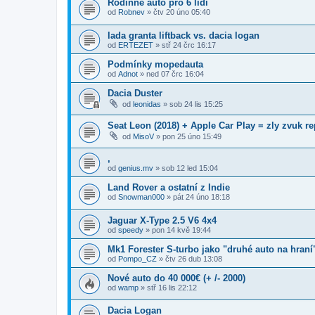
Rodinné auto pro 6 lidi
od
Robnev
»
čtv 20 úno 05:40
lada granta liftback vs. dacia logan
od
ERTEZET
»
stř 24 črc 16:17
Podmínky mopedauta
od
Adnot
»
ned 07 črc 16:04
Dacia Duster
od
leonidas
»
sob 24 lis 15:25
Seat Leon (2018) + Apple Car Play = zly zvuk r
od
MisoV
»
pon 25 úno 15:49
,
od
genius.mv
»
sob 12 led 15:04
Land Rover a ostatní z Indie
od
Snowman000
»
pát 24 úno 18:18
Jaguar X-Type 2.5 V6 4x4
od
speedy
»
pon 14 kvě 19:44
Mk1 Forester S-turbo jako "druhé auto na hraní
od
Pompo_CZ
»
čtv 26 dub 13:08
Nové auto do 40 000€ (+ /- 2000)
od
wamp
»
stř 16 lis 22:12
Dacia Logan