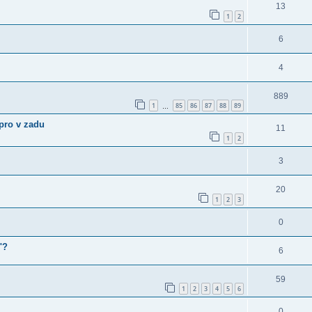
13
1
2
6
4
889
1
85
86
87
88
89
…
epro v zadu
11
1
2
3
20
1
2
3
0
"?
6
59
1
2
3
4
5
6
0