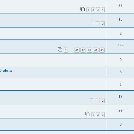
37
1
2
3
4
15
1
2
2
444
1
41
42
43
44
45
…
0
o okna
5
1
13
1
2
29
1
2
3
3