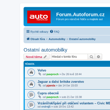
Forum.Autoforum.cz
Fórum pro náročné řidiče a majitele aut
Rychlé odkazy
FAQ
Obsah fóra
Automobilky
Ostatní automobilky
Ostatní automobilky
Hledat
Pokroč
Nové téma
TÉMATA
Volvo
od
pavproch
»
čtv 26 kvě 18:44
Jaguar a dalsi britske zverstvo
od
pjanda
»
úte 14 čer 15:03
Cupra obecně
od
pavproch
»
sob 21 čer 15:38
Vrzáníí/skřípání při otáčení volantem – Civic M
od
ondrejj5
»
sob 19 črc 13:42