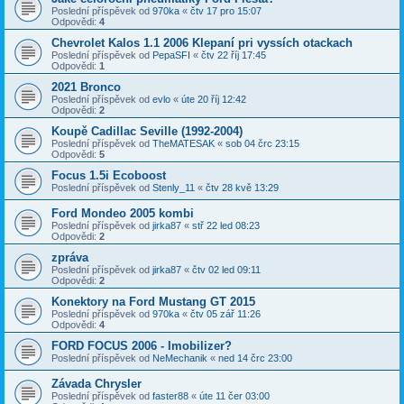
Poslední příspěvek od
970ka
«
čtv 17 pro 15:07
Odpovědi:
4
Chevrolet Kalos 1.1 2006 Klepaní pri vyssích otackach
Poslední příspěvek od
PepaSFI
«
čtv 22 říj 17:45
Odpovědi:
1
2021 Bronco
Poslední příspěvek od
evlo
«
úte 20 říj 12:42
Odpovědi:
2
Koupě Cadillac Seville (1992-2004)
Poslední příspěvek od
TheMATESAK
«
sob 04 črc 23:15
Odpovědi:
5
Focus 1.5i Ecoboost
Poslední příspěvek od
Stenly_11
«
čtv 28 kvě 13:29
Ford Mondeo 2005 kombi
Poslední příspěvek od
jirka87
«
stř 22 led 08:23
Odpovědi:
2
zpráva
Poslední příspěvek od
jirka87
«
čtv 02 led 09:11
Odpovědi:
2
Konektory na Ford Mustang GT 2015
Poslední příspěvek od
970ka
«
čtv 05 zář 11:26
Odpovědi:
4
FORD FOCUS 2006 - Imobilizer?
Poslední příspěvek od
NeMechanik
«
ned 14 črc 23:00
Závada Chrysler
Poslední příspěvek od
faster88
«
úte 11 čer 03:00