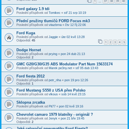
1
37
38
39
40
…
Ford galaxy 1.9 tdi
Poslední příspěvek od
Tomikec
«
stř 21 srp 10:19
Přední pružiny tlumičů FORD Focus mk3
Poslední příspěvek od
vitazbrna
«
čtv 12 říj 22:06
Ford Kuga
Poslední příspěvek od
Jaggie
«
úte 02 kvě 13:28
Odpovědi:
45
1
2
3
4
5
Dodge Hornet
Poslední příspěvek od
prying
«
pon 24 dub 21:13
Odpovědi:
2
GMC G20/G30/G35 ABS Modulator Part Num 15633174
Poslední příspěvek od
Marek pe3ny.net
«
stř 05 dub 13:43
Ford fiesta 2012
Poslední příspěvek od
petr_riha
«
pon 19 pro 12:26
Odpovědi:
1
Ford Mustang S550 z USA přes Polsko
Poslední příspěvek od
vlkous
«
sob 14 kvě 23:15
Sklopna zrcatka
Poslední příspěvek od
Pit77
«
pon 02 kvě 19:16
Chevrolet camaro 1979 blatníky - originál ?
Poslední příspěvek od
Jenyk
«
pon 21 bře 19:45
Odpovědi:
2
Jaké celoroční pneumatiky Ford Fiesta?