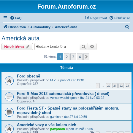
Forum.Autoforum.cz
FAQ
Registrovat
Přihlásit se
H
Obsah fóra
Automobilky
Americká auta
l
Americká auta
e
Hledat
Pokročilé hledání
Nové téma
d
a
1
2
3
4
Další
81 témat
t
Témata
Ford obecně
Poslední příspěvek od
M.Z.
«
pon 29 čer 19:01
Odpovědi:
227
1
20
21
22
23
…
Ford S Max 2012 automatická převodovka ( diesel)
Poslední příspěvek od
vernonwashington
«
čtv 21 kvě 03:22
Odpovědi:
4
Ford Fiesta ST - Špatné starty na polozahřátém motoru,
nepravidelný chod
Poslední příspěvek od
gaminn
«
úte 27 led 10:59
Americké vozy a vše kolem nich
Poslední příspěvek od
pavproch
«
pon 08 zář 13:55
Odpovědi:
399