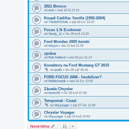
2021 Bronco
od
evlo
»
ned 18 říj 13:15
Koupě Cadillac Seville (1992-2004)
od
TheMATESAK
»
pát 03 črc 15:47
Focus 1.5i Ecoboost
od
Stenly_11
»
čtv 28 kvě 13:29
Ford Mondeo 2005 kombi
od
tanyya
»
úte 21 led 21:03
zpráva
od
Rob Halford
»
ned 29 pro 11:13
Konektory na Ford Mustang GT 2015
od
podlu
»
čtv 05 zář 05:41
FORD FOCUS 2006 - Imobilizer?
od
NeMechanik
»
ned 14 črc 23:00
Závada Chrysler
od
faster88
»
čtv 30 kvě 07:40
Tempomat - Coast
od
Voyyyager
»
pát 07 čer 11:58
Chrysler Voyager
od
Voyyyager
»
pát 24 kvě 19:43
Nové téma