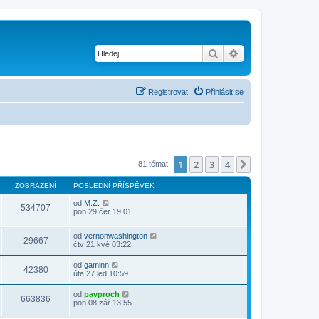
Hledat
Pokročilé hledání
Registrovat
Přihlásit se
1
2
3
4
Další
81 témat
ZOBRAZENÍ
POSLEDNÍ PŘÍSPĚVEK
od
M.Z.
534707
pon 29 čer 19:01
od
vernonwashington
29667
čtv 21 kvě 03:22
od
gaminn
42380
úte 27 led 10:59
od
pavproch
663836
pon 08 zář 13:55