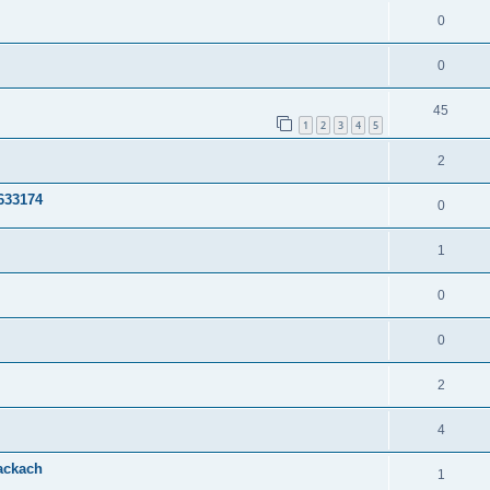
0
0
45
1
2
3
4
5
2
633174
0
1
0
0
2
4
tackach
1