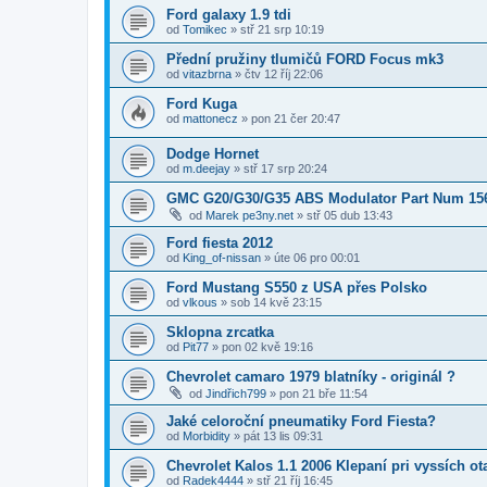
Ford galaxy 1.9 tdi
od
Tomikec
»
stř 21 srp 10:19
Přední pružiny tlumičů FORD Focus mk3
od
vitazbrna
»
čtv 12 říj 22:06
Ford Kuga
od
mattonecz
»
pon 21 čer 20:47
Dodge Hornet
od
m.deejay
»
stř 17 srp 20:24
GMC G20/G30/G35 ABS Modulator Part Num 15
od
Marek pe3ny.net
»
stř 05 dub 13:43
Ford fiesta 2012
od
King_of-nissan
»
úte 06 pro 00:01
Ford Mustang S550 z USA přes Polsko
od
vlkous
»
sob 14 kvě 23:15
Sklopna zrcatka
od
Pit77
»
pon 02 kvě 19:16
Chevrolet camaro 1979 blatníky - originál ?
od
Jindřich799
»
pon 21 bře 11:54
Jaké celoroční pneumatiky Ford Fiesta?
od
Morbidity
»
pát 13 lis 09:31
Chevrolet Kalos 1.1 2006 Klepaní pri vyssích o
od
Radek4444
»
stř 21 říj 16:45