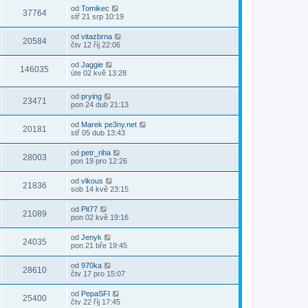
od
Tomikec
37764
stř 21 srp 10:19
od
vitazbrna
20584
čtv 12 říj 22:06
od
Jaggie
146035
úte 02 kvě 13:28
od
prying
23471
pon 24 dub 21:13
od
Marek pe3ny.net
20181
stř 05 dub 13:43
od
petr_riha
28003
pon 19 pro 12:26
od
vlkous
21836
sob 14 kvě 23:15
od
Pit77
21089
pon 02 kvě 19:16
od
Jenyk
24035
pon 21 bře 19:45
od
970ka
28610
čtv 17 pro 15:07
od
PepaSFI
25400
čtv 22 říj 17:45