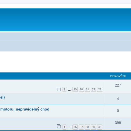
ilé hledání
ODPOVĚDI
227
1
19
20
21
22
23
…
el)
4
m motoru, nepravidelný chod
0
399
1
36
37
38
39
40
…