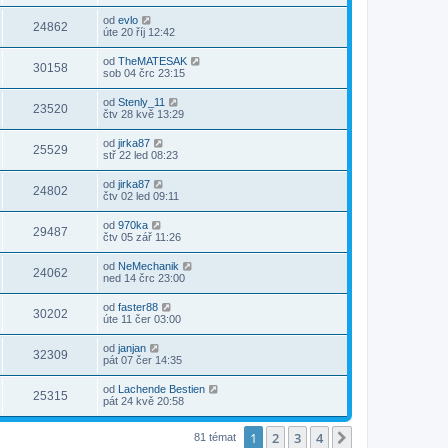
od
evlo
24862
úte 20 říj 12:42
od
TheMATESAK
30158
sob 04 črc 23:15
od
Stenly_11
23520
čtv 28 kvě 13:29
od
jirka87
25529
stř 22 led 08:23
od
jirka87
24802
čtv 02 led 09:11
od
970ka
29487
čtv 05 zář 11:26
od
NeMechanik
24062
ned 14 črc 23:00
od
faster88
30202
úte 11 čer 03:00
od
janjan
32309
pát 07 čer 14:35
od
Lachende Bestien
25315
pát 24 kvě 20:58
1
2
3
4
Další
81 témat