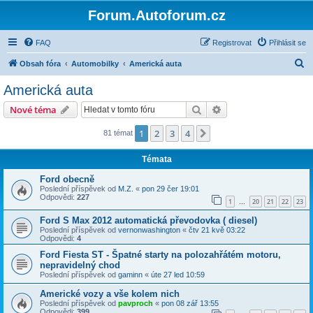
Forum.Autoforum.cz
FAQ
Registrovat
Přihlásit se
H
Obsah fóra
Automobilky
Americká auta
l
Americká auta
e
Hledat
Pokročilé hledání
Nové téma
d
a
1
2
3
4
Další
81 témat
t
Témata
Ford obecně
Poslední příspěvek od
M.Z.
«
pon 29 čer 19:01
Odpovědi:
227
1
20
21
22
23
…
Ford S Max 2012 automatická převodovka ( diesel)
Poslední příspěvek od
vernonwashington
«
čtv 21 kvě 03:22
Odpovědi:
4
Ford Fiesta ST - Špatné starty na polozahřátém motoru,
nepravidelný chod
Poslední příspěvek od
gaminn
«
úte 27 led 10:59
Americké vozy a vše kolem nich
Poslední příspěvek od
pavproch
«
pon 08 zář 13:55
Odpovědi:
399