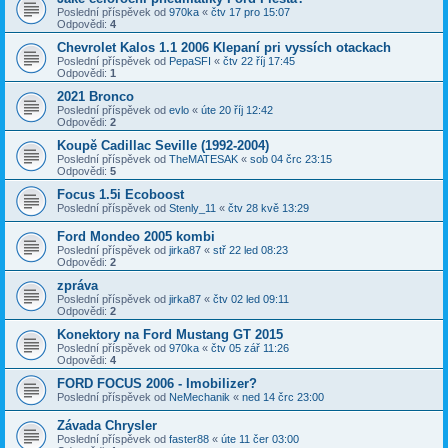
Poslední příspěvek od
970ka
«
čtv 17 pro 15:07
Odpovědi:
4
Chevrolet Kalos 1.1 2006 Klepaní pri vyssích otackach
Poslední příspěvek od
PepaSFI
«
čtv 22 říj 17:45
Odpovědi:
1
2021 Bronco
Poslední příspěvek od
evlo
«
úte 20 říj 12:42
Odpovědi:
2
Koupě Cadillac Seville (1992-2004)
Poslední příspěvek od
TheMATESAK
«
sob 04 črc 23:15
Odpovědi:
5
Focus 1.5i Ecoboost
Poslední příspěvek od
Stenly_11
«
čtv 28 kvě 13:29
Ford Mondeo 2005 kombi
Poslední příspěvek od
jirka87
«
stř 22 led 08:23
Odpovědi:
2
zpráva
Poslední příspěvek od
jirka87
«
čtv 02 led 09:11
Odpovědi:
2
Konektory na Ford Mustang GT 2015
Poslední příspěvek od
970ka
«
čtv 05 zář 11:26
Odpovědi:
4
FORD FOCUS 2006 - Imobilizer?
Poslední příspěvek od
NeMechanik
«
ned 14 črc 23:00
Závada Chrysler
Poslední příspěvek od
faster88
«
úte 11 čer 03:00