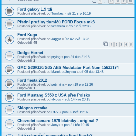
1
37
38
39
40
…
Ford galaxy 1.9 tdi
Poslední příspěvek od
Tomikec
«
stř 21 srp 10:19
Přední pružiny tlumičů FORD Focus mk3
Poslední příspěvek od
vitazbrna
«
čtv 12 říj 22:06
Ford Kuga
Poslední příspěvek od
Jaggie
«
úte 02 kvě 13:28
Odpovědi:
45
1
2
3
4
5
Dodge Hornet
Poslední příspěvek od
prying
«
pon 24 dub 21:13
Odpovědi:
2
GMC G20/G30/G35 ABS Modulator Part Num 15633174
Poslední příspěvek od
Marek pe3ny.net
«
stř 05 dub 13:43
Ford fiesta 2012
Poslední příspěvek od
petr_riha
«
pon 19 pro 12:26
Odpovědi:
1
Ford Mustang S550 z USA přes Polsko
Poslední příspěvek od
vlkous
«
sob 14 kvě 23:15
Sklopna zrcatka
Poslední příspěvek od
Pit77
«
pon 02 kvě 19:16
Chevrolet camaro 1979 blatníky - originál ?
Poslední příspěvek od
Jenyk
«
pon 21 bře 19:45
Odpovědi:
2
Jaké celoroční pneumatiky Ford Fiesta?