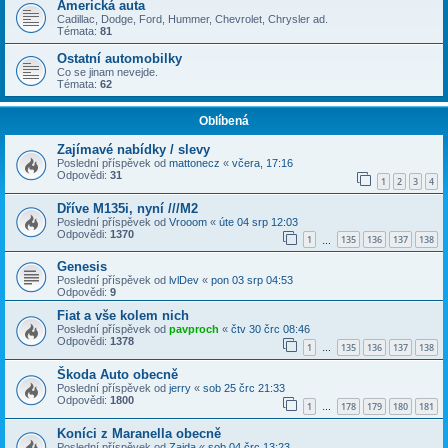
Americká auta
Cadillac, Dodge, Ford, Hummer, Chevrolet, Chrysler ad.
Témata:
81
Ostatní automobilky
Co se jinam nevejde.
Témata:
62
Oblíbená
Zajímavé nabídky / slevy
Poslední příspěvek od
mattonecz
«
včera, 17:16
Odpovědi:
31
1
2
3
4
Dříve M135i, nyní ///M2
Poslední příspěvek od
Vrooom
«
úte 04 srp 12:03
Odpovědi:
1370
1
135
136
137
138
…
Genesis
Poslední příspěvek od
lvlDev
«
pon 03 srp 04:53
Odpovědi:
9
Fiat a vše kolem nich
Poslední příspěvek od
pavproch
«
čtv 30 črc 08:46
Odpovědi:
1378
1
135
136
137
138
…
Škoda Auto obecně
Poslední příspěvek od
jerry
«
sob 25 črc 21:33
Odpovědi:
1800
1
178
179
180
181
…
Koníci z Maranella obecně
Poslední příspěvek od
Zajda
«
sob 04 črc 13:23