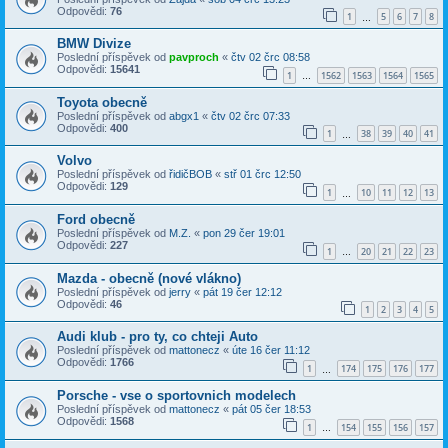
Odpovědi:
76
1
5
6
7
8
…
BMW Divize
Poslední příspěvek od
pavproch
«
čtv 02 črc 08:58
Odpovědi:
15641
1
1562
1563
1564
1565
…
Toyota obecně
Poslední příspěvek od
abgx1
«
čtv 02 črc 07:33
Odpovědi:
400
1
38
39
40
41
…
Volvo
Poslední příspěvek od
řidičBOB
«
stř 01 črc 12:50
Odpovědi:
129
1
10
11
12
13
…
Ford obecně
Poslední příspěvek od
M.Z.
«
pon 29 čer 19:01
Odpovědi:
227
1
20
21
22
23
…
Mazda - obecně (nové vlákno)
Poslední příspěvek od
jerry
«
pát 19 čer 12:12
Odpovědi:
46
1
2
3
4
5
Audi klub - pro ty, co chteji Auto
Poslední příspěvek od
mattonecz
«
úte 16 čer 11:12
Odpovědi:
1766
1
174
175
176
177
…
Porsche - vse o sportovnich modelech
Poslední příspěvek od
mattonecz
«
pát 05 čer 18:53
Odpovědi:
1568
1
154
155
156
157
…