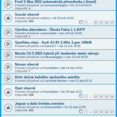
Ford S Max 2012 automatická převodovka ( diesel)
Poslední příspěvek od
vernonwashington
«
čtv 21 kvě 03:22
Odpovědi:
4
Suzuki obecně
Poslední příspěvek od
jerry
«
stř 20 kvě 10:43
Odpovědi:
364
1
34
35
36
37
…
Výměna alternátoru - Škoda Fabia 1 1.2HTP
Poslední příspěvek od
jouncephr
«
pon 18 kvě 10:05
Odpovědi:
1
Spotřeba oleje - Audi A3 8V 2.0tfsi 3.gen 140kW
Poslední příspěvek od
Dawe227
«
úte 12 kvě 16:55
Mazda CX-5 2022 hybrid při studeném startu vibruje
Poslední příspěvek od
mikasabaggins
«
pon 11 kvě 05:52
Nissan obecně
Poslední příspěvek od
HondaMan
«
pát 24 dub 13:52
Odpovědi:
7
Drím dežob každého správného autofila
Poslední příspěvek od
Lachende Bestien
«
ned 12 dub 02:33
Opel obecně
Poslední příspěvek od
HondaMan
«
čtv 09 dub 14:21
Odpovědi:
258
1
23
24
25
26
…
Jaguar a dalsi britske zverstvo
Poslední příspěvek od
Snowman000
«
čtv 02 dub 22:05
Odpovědi:
262
1
24
25
26
27
…