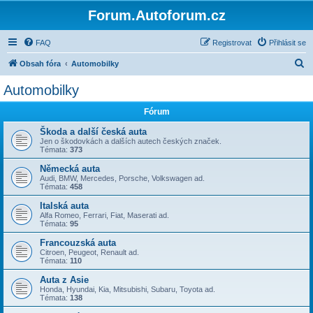
Forum.Autoforum.cz
FAQ
Registrovat
Přihlásit se
H
Obsah fóra
Automobilky
l
Automobilky
e
Fórum
d
a
Škoda a další česká auta
Jen o škodovkách a dalších autech českých značek.
t
Témata:
373
Německá auta
Audi, BMW, Mercedes, Porsche, Volkswagen ad.
Témata:
458
Italská auta
Alfa Romeo, Ferrari, Fiat, Maserati ad.
Témata:
95
Francouzská auta
Citroen, Peugeot, Renault ad.
Témata:
110
Auta z Asie
Honda, Hyundai, Kia, Mitsubishi, Subaru, Toyota ad.
Témata:
138