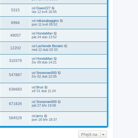
od
Dawe227
5315
úte 12 kvě 16:55
od
mikasabaggins
6994
pon 11 kvě 05:52
od
HondaMan
49057
pát 24 dub 13:52
od
Lachende Bestien
12202
ned 12 dub 02:33
od
HondaMan
310379
čtv 09 dub 14:21
od
Snowman000
547887
čtv 02 dub 22:05
od
Brus
636683
stř 01 dub 11:24
od
Snowman000
671826
pát 27 bře 19:06
od
jerry
584529
pon 16 bře 18:37
Přejít na