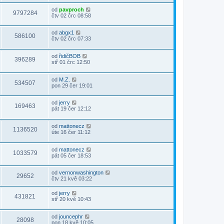
od
pavproch
9797284
čtv 02 črc 08:58
od
abgx1
586100
čtv 02 črc 07:33
od
řidičBOB
396289
stř 01 črc 12:50
od
M.Z.
534507
pon 29 čer 19:01
od
jerry
169463
pát 19 čer 12:12
od
mattonecz
1136520
úte 16 čer 11:12
od
mattonecz
1033579
pát 05 čer 18:53
od
vernonwashington
29652
čtv 21 kvě 03:22
od
jerry
431821
stř 20 kvě 10:43
od
jouncephr
28098
pon 18 kvě 10:05