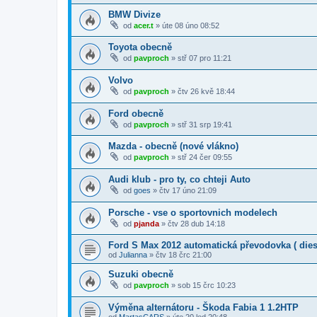
BMW Divize
od
acer.t
»
úte 08 úno 08:52
Toyota obecně
od
pavproch
»
stř 07 pro 11:21
Volvo
od
pavproch
»
čtv 26 kvě 18:44
Ford obecně
od
pavproch
»
stř 31 srp 19:41
Mazda - obecně (nové vlákno)
od
pavproch
»
stř 24 čer 09:55
Audi klub - pro ty, co chteji Auto
od
goes
»
čtv 17 úno 21:09
Porsche - vse o sportovnich modelech
od
pjanda
»
čtv 28 dub 14:18
Ford S Max 2012 automatická převodovka ( dies
od
Julianna
»
čtv 18 črc 21:00
Suzuki obecně
od
pavproch
»
sob 15 črc 10:23
Výměna alternátoru - Škoda Fabia 1 1.2HTP
od
MartasCARS
»
úte 20 led 20:48