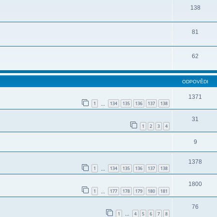
138
81
62
ODPOVĚDI
1371
1
134
135
136
137
138
…
31
1
2
3
4
9
1378
1
134
135
136
137
138
…
1800
1
177
178
179
180
181
…
76
1
4
5
6
7
8
…