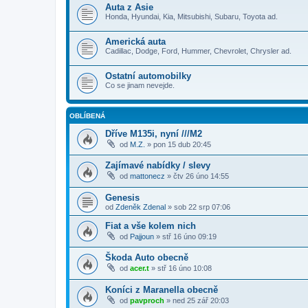
Auta z Asie
Honda, Hyundai, Kia, Mitsubishi, Subaru, Toyota ad.
Americká auta
Cadillac, Dodge, Ford, Hummer, Chevrolet, Chrysler ad.
Ostatní automobilky
Co se jinam nevejde.
OBLÍBENÁ
Dříve M135i, nyní ///M2
od
M.Z.
»
pon 15 dub 20:45
Zajímavé nabídky / slevy
od
mattonecz
»
čtv 26 úno 14:55
Genesis
od
Zdeněk Zdenal
»
sob 22 srp 07:06
Fiat a vše kolem nich
od
Pajjoun
»
stř 16 úno 09:19
Škoda Auto obecně
od
acer.t
»
stř 16 úno 10:08
Koníci z Maranella obecně
od
pavproch
»
ned 25 zář 20:03