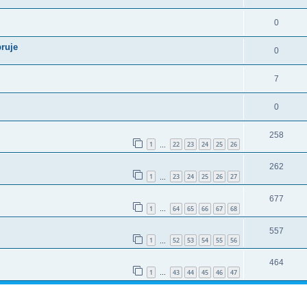
0
bruje
0
7
0
258
1
22
23
24
25
26
…
262
1
23
24
25
26
27
…
677
1
64
65
66
67
68
…
557
1
52
53
54
55
56
…
464
1
43
44
45
46
47
…