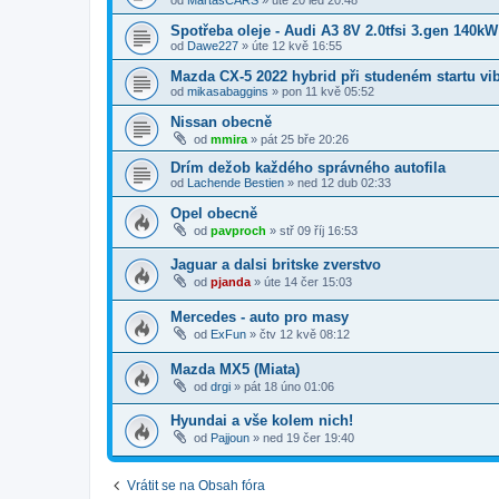
Spotřeba oleje - Audi A3 8V 2.0tfsi 3.gen 140kW
od
Dawe227
»
úte 12 kvě 16:55
Mazda CX-5 2022 hybrid při studeném startu vi
od
mikasabaggins
»
pon 11 kvě 05:52
Nissan obecně
od
mmira
»
pát 25 bře 20:26
Drím dežob každého správného autofila
od
Lachende Bestien
»
ned 12 dub 02:33
Opel obecně
od
pavproch
»
stř 09 říj 16:53
Jaguar a dalsi britske zverstvo
od
pjanda
»
úte 14 čer 15:03
Mercedes - auto pro masy
od
ExFun
»
čtv 12 kvě 08:12
Mazda MX5 (Miata)
od
drgi
»
pát 18 úno 01:06
Hyundai a vše kolem nich!
od
Pajjoun
»
ned 19 čer 19:40
Vrátit se na Obsah fóra