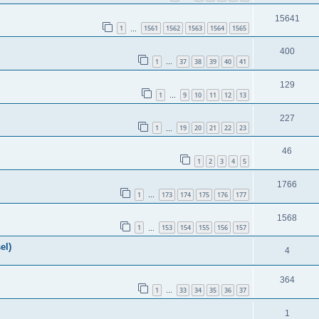
15641
1
1561
1562
1563
1564
1565
…
400
1
37
38
39
40
41
…
129
1
9
10
11
12
13
…
227
1
19
20
21
22
23
…
46
1
2
3
4
5
1766
1
173
174
175
176
177
…
1568
1
153
154
155
156
157
…
el)
4
364
1
33
34
35
36
37
…
1