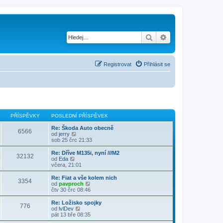
Hledat
Pokročilé hledání
Registrovat
Přihlásit se
PŘÍSPĚVKY
POSLEDNÍ PŘÍSPĚVEK
Re: Škoda Auto obecně
6566
Z
od
jerry
o
sob 25 črc 21:33
b
r
Re: Dříve M135i, nyní ///M2
32132
a
Z
od
Eda
z
o
včera, 21:01
i
b
t
r
Re: Fiat a vše kolem nich
3354
p
a
Z
od
pavproch
o
z
o
čtv 30 črc 08:46
s
i
b
l
t
r
Re: Ložisko spojky
e
776
p
a
Z
od
lvlDev
d
o
z
o
pát 13 bře 08:35
n
s
i
b
í