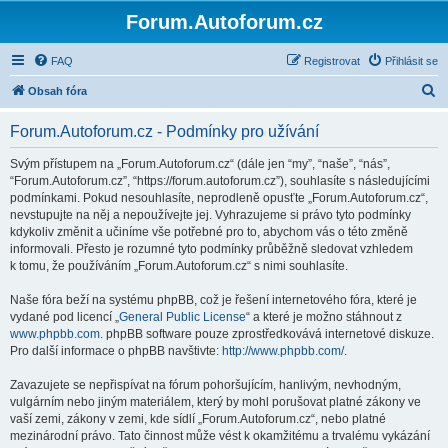
Forum.Autoforum.cz
FAQ
Registrovat
Přihlásit se
H
Obsah fóra
l
Forum.Autoforum.cz - Podmínky pro užívání
e
d
Svým přístupem na „Forum.Autoforum.cz“ (dále jen “my”, “naše”, “nás”,
“Forum.Autoforum.cz”, “https://forum.autoforum.cz”), souhlasíte s následujícími
a
podmínkami. Pokud nesouhlasíte, neprodleně opusťte „Forum.Autoforum.cz“,
t
nevstupujte na něj a nepoužívejte jej. Vyhrazujeme si právo tyto podmínky
kdykoliv změnit a učiníme vše potřebné pro to, abychom vás o této změně
informovali. Přesto je rozumné tyto podmínky průběžně sledovat vzhledem
k tomu, že používáním „Forum.Autoforum.cz“ s nimi souhlasíte.
Naše fóra beží na systému phpBB, což je řešení internetového fóra, které je
vydané pod licencí „
General Public License
“ a které je možno stáhnout z
www.phpbb.com
. phpBB software pouze zprostředkovává internetové diskuze.
Pro další informace o phpBB navštivte:
http://www.phpbb.com/
.
Zavazujete se nepřispívat na fórum pohoršujícím, hanlivým, nevhodným,
vulgárním nebo jiným materiálem, který by mohl porušovat platné zákony ve
vaší zemi, zákony v zemi, kde sídlí „Forum.Autoforum.cz“, nebo platné
mezinárodní právo. Tato činnost může vést k okamžitému a trvalému vykázání