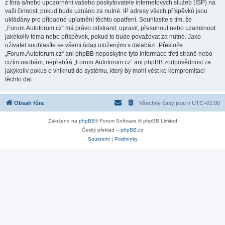
z fóra a/nebo upozornění vašeho poskytovatele internetových služeb (ISP) na
vaši činnost, pokud bude uznáno za nutné. IP adresy všech příspěvků jsou
ukládány pro případné uplatnění těchto opatření. Souhlasíte s tím, že
„Forum.Autoforum.cz“ má právo odstranit, upravit, přesunout nebo uzamknout
jakékoliv téma nebo příspěvek, pokud to bude považovat za nutné. Jako
uživatel souhlasíte se všemi údaji uloženými v databázi. Přestože
„Forum.Autoforum.cz“ ani phpBB neposkytne tyto informace třetí straně nebo
cizím osobám, nepřebírá „Forum.Autoforum.cz“ ani phpBB zodpovědnost za
jakýkoliv pokus o vniknutí do systému, který by mohl vést ke kompromitaci
těchto dat.
Obsah fóra
Všechny časy jsou v
UTC+01:00
Založeno na
phpBB
® Forum Software © phpBB Limited
Český překlad –
phpBB.cz
Soukromí
|
Podmínky