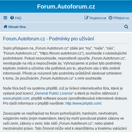
Forum.Autoforum.cz
FAQ
Registrovat
Přihlásit se
H
Obsah fóra
l
Forum.Autoforum.cz - Podmínky pro užívání
e
d
Svým přístupem na „Forum.Autoforum.cz“ (dále jen “my”, “naše”, “nás”,
“Forum.Autoforum.cz”, “https://forum.autoforum.cz”), souhlasíte s následujícími
a
podmínkami. Pokud nesouhlasíte, neprodleně opusťte „Forum.Autoforum.cz“,
t
nevstupujte na něj a nepoužívejte jej. Vyhrazujeme si právo tyto podmínky
kdykoliv změnit a učiníme vše potřebné pro to, abychom vás o této změně
informovali. Přesto je rozumné tyto podmínky průběžně sledovat vzhledem
k tomu, že používáním „Forum.Autoforum.cz“ s nimi souhlasíte.
Naše fóra beží na systému phpBB, což je řešení internetového fóra, které je
vydané pod licencí „
General Public License
“ a které je možno stáhnout z
www.phpbb.com
. phpBB software pouze zprostředkovává internetové diskuze.
Pro další informace o phpBB navštivte:
http://www.phpbb.com/
.
Zavazujete se nepřispívat na fórum pohoršujícím, hanlivým, nevhodným,
vulgárním nebo jiným materiálem, který by mohl porušovat platné zákony ve
vaší zemi, zákony v zemi, kde sídlí „Forum.Autoforum.cz“, nebo platné
mezinárodní právo. Tato činnost může vést k okamžitému a trvalému vykázání