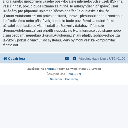
z fóra a/nebo upozornění vašeho poskytovatele internetových služeb (ISP) na
vaši činnost, pokud bude uznáno za nutné. IP adresy všech příspěvků jsou
ukládány pro případné uplatnění těchto opatření. Souhlasíte s tím, že
„Forum.Autoforum.cz“ má právo odstranit, upravit, přesunout nebo uzamknout
jakékoliv téma nebo příspěvek, pokud to bude považovat za nutné. Jako
uživatel souhlasíte se všemi údaji uloženými v databázi. Přestože
„Forum.Autoforum.cz“ ani phpBB neposkytne tyto informace třetí straně nebo
cizím osobám, nepřebírá „Forum.Autoforum.cz“ ani phpBB zodpovědnost za
jakýkoliv pokus o vniknutí do systému, který by mohl vést ke kompromitaci
těchto dat.
Obsah fóra
Všechny časy jsou v
UTC+01:00
Založeno na
phpBB
® Forum Software © phpBB Limited
Český překlad –
phpBB.cz
Soukromí
|
Podmínky