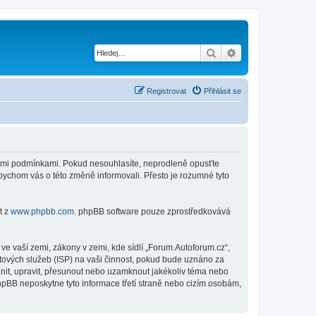
Hledat
Pokročilé hledání
Registrovat
Přihlásit se
jícími podmínkami. Pokud nesouhlasíte, neprodleně opusťte
abychom vás o této změně informovali. Přesto je rozumné tyto
t z
www.phpbb.com
. phpBB software pouze zprostředkovává
e vaší zemi, zákony v zemi, kde sídlí „Forum.Autoforum.cz“,
tových služeb (ISP) na vaši činnost, pokud bude uznáno za
anit, upravit, přesunout nebo uzamknout jakékoliv téma nebo
hpBB neposkytne tyto informace třetí straně nebo cizím osobám,