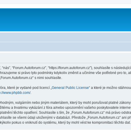
 “nás”, “Forum.Autoforum.cz”, “https://forum.autoforum.cz”), souhlasíte s následu
yhrazujeme si právo tyto podmínky kdykoliv změnit a učiníme vše potřebné pro to, 
Forum.Autoforum.cz“ s nimi souhlasíte.
ra, které je vydané pod licencí „
General Public License
“ a které je možno stáhnou
p://www.phpbb.com/
.
vhodným, vulgárním nebo jiným materiálem, který by mohl porušovat platné zákony v
žitému a trvalému vykázání z fóra a/nebo upozornění vašeho poskytovatele interne
latnění těchto opatření. Souhlasíte s tím, že „Forum.Autoforum.cz“ má právo odstr
uhlasíte se všemi údaji uloženými v databázi. Přestože „Forum.Autoforum.cz“ ani p
koliv pokus o vniknutí do systému, který by mohl vést ke kompromitaci těchto dat.