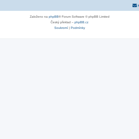
Založeno na
phpBB
® Forum Software © phpBB Limited
Český překlad –
phpBB.cz
Soukromí
|
Podmínky