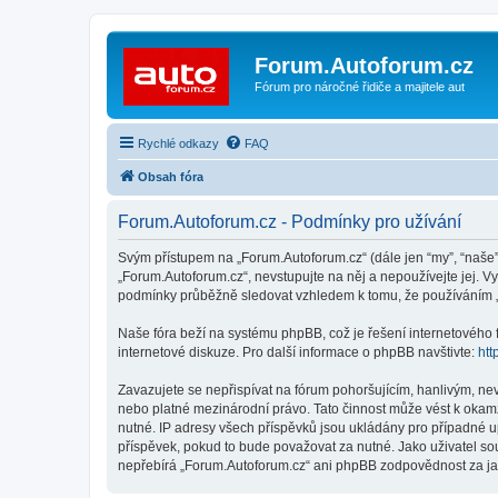
Forum.Autoforum.cz
Fórum pro náročné řidiče a majitele aut
Rychlé odkazy
FAQ
Obsah fóra
Forum.Autoforum.cz - Podmínky pro užívání
Svým přístupem na „Forum.Autoforum.cz“ (dále jen “my”, “naše”,
„Forum.Autoforum.cz“, nevstupujte na něj a nepoužívejte jej. V
podmínky průběžně sledovat vzhledem k tomu, že používáním „
Naše fóra beží na systému phpBB, což je řešení internetového fó
internetové diskuze. Pro další informace o phpBB navštivte:
htt
Zavazujete se nepřispívat na fórum pohoršujícím, hanlivým, ne
nebo platné mezinárodní právo. Tato činnost může vést k okam
nutné. IP adresy všech příspěvků jsou ukládány pro případné up
příspěvek, pokud to bude považovat za nutné. Jako uživatel so
nepřebírá „Forum.Autoforum.cz“ ani phpBB zodpovědnost za jaký