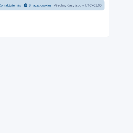
Kontaktujte nás
Smazat cookies
Všechny časy jsou v
UTC+01:00