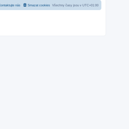
Kontaktujte nás
Smazat cookies
Všechny časy jsou v
UTC+01:00