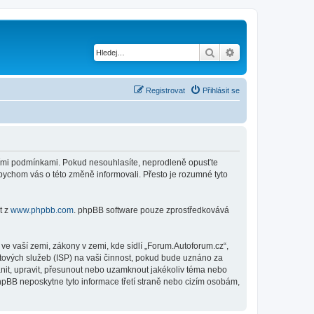
Hledat
Pokročilé hledání
Registrovat
Přihlásit se
jícími podmínkami. Pokud nesouhlasíte, neprodleně opusťte
abychom vás o této změně informovali. Přesto je rozumné tyto
t z
www.phpbb.com
. phpBB software pouze zprostředkovává
e vaší zemi, zákony v zemi, kde sídlí „Forum.Autoforum.cz“,
tových služeb (ISP) na vaši činnost, pokud bude uznáno za
anit, upravit, přesunout nebo uzamknout jakékoliv téma nebo
hpBB neposkytne tyto informace třetí straně nebo cizím osobám,