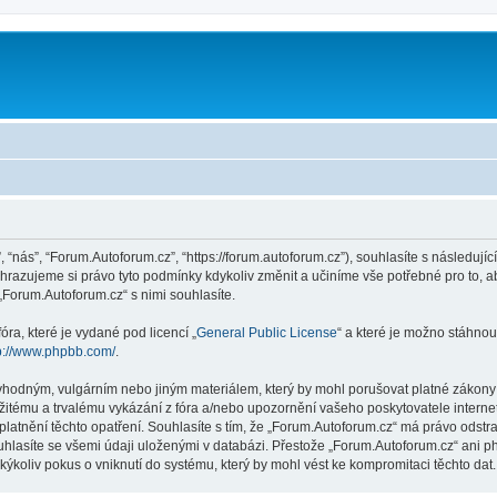
 “nás”, “Forum.Autoforum.cz”, “https://forum.autoforum.cz”), souhlasíte s následu
yhrazujeme si právo tyto podmínky kdykoliv změnit a učiníme vše potřebné pro to, 
Forum.Autoforum.cz“ s nimi souhlasíte.
ra, které je vydané pod licencí „
General Public License
“ a které je možno stáhnou
p://www.phpbb.com/
.
vhodným, vulgárním nebo jiným materiálem, který by mohl porušovat platné zákony v
žitému a trvalému vykázání z fóra a/nebo upozornění vašeho poskytovatele interne
latnění těchto opatření. Souhlasíte s tím, že „Forum.Autoforum.cz“ má právo odstr
uhlasíte se všemi údaji uloženými v databázi. Přestože „Forum.Autoforum.cz“ ani p
koliv pokus o vniknutí do systému, který by mohl vést ke kompromitaci těchto dat.