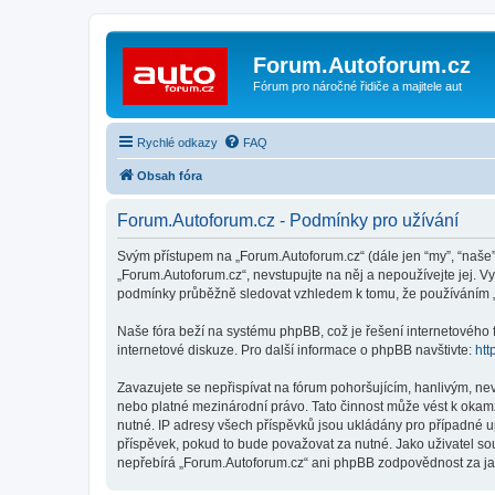
Forum.Autoforum.cz
Fórum pro náročné řidiče a majitele aut
Rychlé odkazy
FAQ
Obsah fóra
Forum.Autoforum.cz - Podmínky pro užívání
Svým přístupem na „Forum.Autoforum.cz“ (dále jen “my”, “naše”,
„Forum.Autoforum.cz“, nevstupujte na něj a nepoužívejte jej. V
podmínky průběžně sledovat vzhledem k tomu, že používáním „
Naše fóra beží na systému phpBB, což je řešení internetového fó
internetové diskuze. Pro další informace o phpBB navštivte:
htt
Zavazujete se nepřispívat na fórum pohoršujícím, hanlivým, ne
nebo platné mezinárodní právo. Tato činnost může vést k okam
nutné. IP adresy všech příspěvků jsou ukládány pro případné up
příspěvek, pokud to bude považovat za nutné. Jako uživatel so
nepřebírá „Forum.Autoforum.cz“ ani phpBB zodpovědnost za jaký