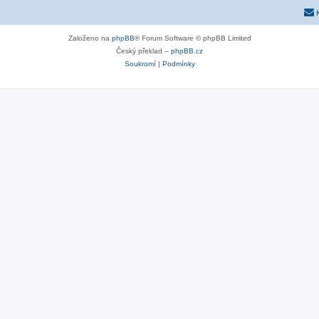
Založeno na
phpBB
® Forum Software © phpBB Limited
Český překlad –
phpBB.cz
Soukromí
|
Podmínky