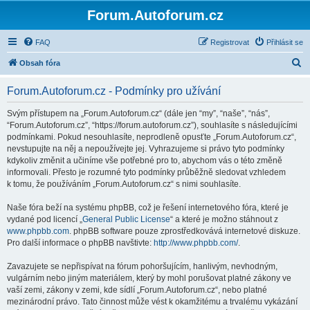
Forum.Autoforum.cz
FAQ
Registrovat
Přihlásit se
H
Obsah fóra
l
Forum.Autoforum.cz - Podmínky pro užívání
e
d
Svým přístupem na „Forum.Autoforum.cz“ (dále jen “my”, “naše”, “nás”,
“Forum.Autoforum.cz”, “https://forum.autoforum.cz”), souhlasíte s následujícími
a
podmínkami. Pokud nesouhlasíte, neprodleně opusťte „Forum.Autoforum.cz“,
t
nevstupujte na něj a nepoužívejte jej. Vyhrazujeme si právo tyto podmínky
kdykoliv změnit a učiníme vše potřebné pro to, abychom vás o této změně
informovali. Přesto je rozumné tyto podmínky průběžně sledovat vzhledem
k tomu, že používáním „Forum.Autoforum.cz“ s nimi souhlasíte.
Naše fóra beží na systému phpBB, což je řešení internetového fóra, které je
vydané pod licencí „
General Public License
“ a které je možno stáhnout z
www.phpbb.com
. phpBB software pouze zprostředkovává internetové diskuze.
Pro další informace o phpBB navštivte:
http://www.phpbb.com/
.
Zavazujete se nepřispívat na fórum pohoršujícím, hanlivým, nevhodným,
vulgárním nebo jiným materiálem, který by mohl porušovat platné zákony ve
vaší zemi, zákony v zemi, kde sídlí „Forum.Autoforum.cz“, nebo platné
mezinárodní právo. Tato činnost může vést k okamžitému a trvalému vykázání