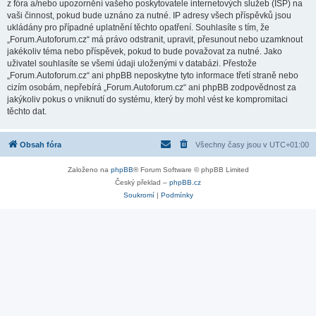
z fóra a/nebo upozornění vašeho poskytovatele internetových služeb (ISP) na
vaši činnost, pokud bude uznáno za nutné. IP adresy všech příspěvků jsou
ukládány pro případné uplatnění těchto opatření. Souhlasíte s tím, že
„Forum.Autoforum.cz“ má právo odstranit, upravit, přesunout nebo uzamknout
jakékoliv téma nebo příspěvek, pokud to bude považovat za nutné. Jako
uživatel souhlasíte se všemi údaji uloženými v databázi. Přestože
„Forum.Autoforum.cz“ ani phpBB neposkytne tyto informace třetí straně nebo
cizím osobám, nepřebírá „Forum.Autoforum.cz“ ani phpBB zodpovědnost za
jakýkoliv pokus o vniknutí do systému, který by mohl vést ke kompromitaci
těchto dat.
Obsah fóra
Všechny časy jsou v
UTC+01:00
Založeno na
phpBB
® Forum Software © phpBB Limited
Český překlad –
phpBB.cz
Soukromí
|
Podmínky