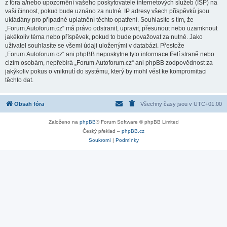
z fóra a/nebo upozornění vašeho poskytovatele internetových služeb (ISP) na
vaši činnost, pokud bude uznáno za nutné. IP adresy všech příspěvků jsou
ukládány pro případné uplatnění těchto opatření. Souhlasíte s tím, že
„Forum.Autoforum.cz“ má právo odstranit, upravit, přesunout nebo uzamknout
jakékoliv téma nebo příspěvek, pokud to bude považovat za nutné. Jako
uživatel souhlasíte se všemi údaji uloženými v databázi. Přestože
„Forum.Autoforum.cz“ ani phpBB neposkytne tyto informace třetí straně nebo
cizím osobám, nepřebírá „Forum.Autoforum.cz“ ani phpBB zodpovědnost za
jakýkoliv pokus o vniknutí do systému, který by mohl vést ke kompromitaci
těchto dat.
Obsah fóra
Všechny časy jsou v
UTC+01:00
Založeno na
phpBB
® Forum Software © phpBB Limited
Český překlad –
phpBB.cz
Soukromí
|
Podmínky