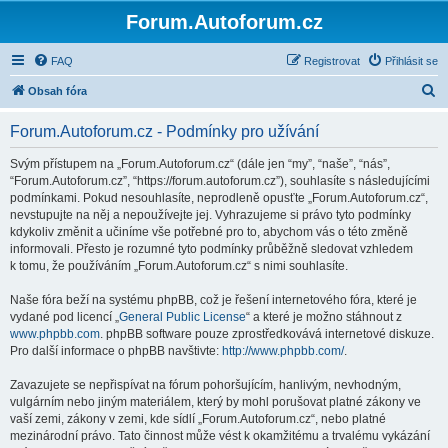
Forum.Autoforum.cz
FAQ
Registrovat
Přihlásit se
H
Obsah fóra
l
Forum.Autoforum.cz - Podmínky pro užívání
e
d
Svým přístupem na „Forum.Autoforum.cz“ (dále jen “my”, “naše”, “nás”,
“Forum.Autoforum.cz”, “https://forum.autoforum.cz”), souhlasíte s následujícími
a
podmínkami. Pokud nesouhlasíte, neprodleně opusťte „Forum.Autoforum.cz“,
t
nevstupujte na něj a nepoužívejte jej. Vyhrazujeme si právo tyto podmínky
kdykoliv změnit a učiníme vše potřebné pro to, abychom vás o této změně
informovali. Přesto je rozumné tyto podmínky průběžně sledovat vzhledem
k tomu, že používáním „Forum.Autoforum.cz“ s nimi souhlasíte.
Naše fóra beží na systému phpBB, což je řešení internetového fóra, které je
vydané pod licencí „
General Public License
“ a které je možno stáhnout z
www.phpbb.com
. phpBB software pouze zprostředkovává internetové diskuze.
Pro další informace o phpBB navštivte:
http://www.phpbb.com/
.
Zavazujete se nepřispívat na fórum pohoršujícím, hanlivým, nevhodným,
vulgárním nebo jiným materiálem, který by mohl porušovat platné zákony ve
vaší zemi, zákony v zemi, kde sídlí „Forum.Autoforum.cz“, nebo platné
mezinárodní právo. Tato činnost může vést k okamžitému a trvalému vykázání