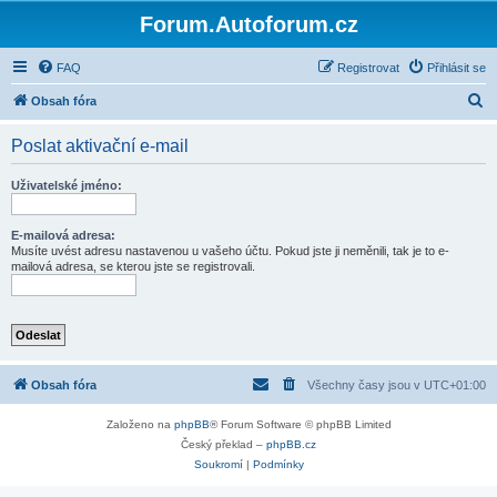
Forum.Autoforum.cz
FAQ
Registrovat
Přihlásit se
H
Obsah fóra
l
Poslat aktivační e-mail
e
d
Uživatelské jméno:
a
t
E-mailová adresa:
Musíte uvést adresu nastavenou u vašeho účtu. Pokud jste ji neměnili, tak je to e-
mailová adresa, se kterou jste se registrovali.
Obsah fóra
Všechny časy jsou v
UTC+01:00
Založeno na
phpBB
® Forum Software © phpBB Limited
Český překlad –
phpBB.cz
Soukromí
|
Podmínky