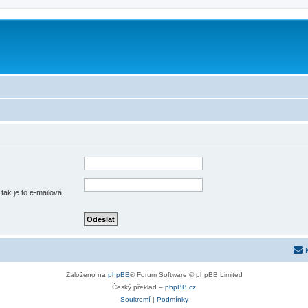
tak je to e-mailová
Založeno na
phpBB
® Forum Software © phpBB Limited
Český překlad –
phpBB.cz
Soukromí
|
Podmínky