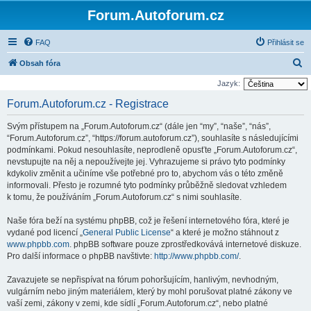
Forum.Autoforum.cz
FAQ
Přihlásit se
H
Obsah fóra
l
Jazyk:
e
Forum.Autoforum.cz - Registrace
d
Svým přístupem na „Forum.Autoforum.cz“ (dále jen “my”, “naše”, “nás”,
a
“Forum.Autoforum.cz”, “https://forum.autoforum.cz”), souhlasíte s následujícími
t
podmínkami. Pokud nesouhlasíte, neprodleně opusťte „Forum.Autoforum.cz“,
nevstupujte na něj a nepoužívejte jej. Vyhrazujeme si právo tyto podmínky
kdykoliv změnit a učiníme vše potřebné pro to, abychom vás o této změně
informovali. Přesto je rozumné tyto podmínky průběžně sledovat vzhledem
k tomu, že používáním „Forum.Autoforum.cz“ s nimi souhlasíte.
Naše fóra beží na systému phpBB, což je řešení internetového fóra, které je
vydané pod licencí „
General Public License
“ a které je možno stáhnout z
www.phpbb.com
. phpBB software pouze zprostředkovává internetové diskuze.
Pro další informace o phpBB navštivte:
http://www.phpbb.com/
.
Zavazujete se nepřispívat na fórum pohoršujícím, hanlivým, nevhodným,
vulgárním nebo jiným materiálem, který by mohl porušovat platné zákony ve
vaší zemi, zákony v zemi, kde sídlí „Forum.Autoforum.cz“, nebo platné