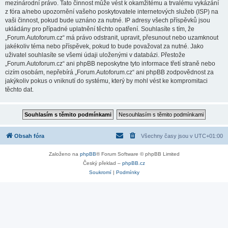
mezinárodní právo. Tato činnost může vést k okamžitému a trvalému vykázání
z fóra a/nebo upozornění vašeho poskytovatele internetových služeb (ISP) na
vaši činnost, pokud bude uznáno za nutné. IP adresy všech příspěvků jsou
ukládány pro případné uplatnění těchto opatření. Souhlasíte s tím, že
„Forum.Autoforum.cz“ má právo odstranit, upravit, přesunout nebo uzamknout
jakékoliv téma nebo příspěvek, pokud to bude považovat za nutné. Jako
uživatel souhlasíte se všemi údaji uloženými v databázi. Přestože
„Forum.Autoforum.cz“ ani phpBB neposkytne tyto informace třetí straně nebo
cizím osobám, nepřebírá „Forum.Autoforum.cz“ ani phpBB zodpovědnost za
jakýkoliv pokus o vniknutí do systému, který by mohl vést ke kompromitaci
těchto dat.
Obsah fóra
Všechny časy jsou v
UTC+01:00
Založeno na
phpBB
® Forum Software © phpBB Limited
Český překlad –
phpBB.cz
Soukromí
|
Podmínky