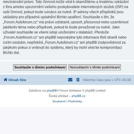
mezinárodní právo. Tato činnost může vést k okamžitému a trvalému vykázání
z fóra a/nebo upozornění vašeho poskytovatele internetových služeb (ISP) na
vaši činnost, pokud bude uznáno za nutné. IP adresy všech příspěvků jsou
ukládány pro případné uplatnění těchto opatření. Souhlasíte s tím, že
„Forum.Autoforum.cz“ má právo odstranit, upravit, přesunout nebo uzamknout
jakékoliv téma nebo příspěvek, pokud to bude považovat za nutné. Jako
uživatel souhlasíte se všemi údaji uloženými v databázi. Přestože
„Forum.Autoforum.cz“ ani phpBB neposkytne tyto informace třetí straně nebo
cizím osobám, nepřebírá „Forum.Autoforum.cz“ ani phpBB zodpovědnost za
jakýkoliv pokus o vniknutí do systému, který by mohl vést ke kompromitaci
těchto dat.
Obsah fóra
Všechny časy jsou v
UTC+01:00
Založeno na
phpBB
® Forum Software © phpBB Limited
Český překlad –
phpBB.cz
Soukromí
|
Podmínky