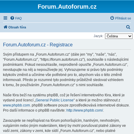
Forum.Autoforum.cz
FAQ
Přihlásit se
H
Obsah fóra
l
Jazyk:
e
Forum.Autoforum.cz - Registrace
d
Svým přístupem na „Forum.Autoforum.cz“ (dále jen “my”, “naše”, “nás”,
a
“Forum.Autoforum.cz”, “https://forum.autoforum.cz”), souhlasíte s následujícími
t
podmínkami. Pokud nesouhlasíte, neprodleně opusťte „Forum.Autoforum.cz“,
nevstupujte na něj a nepoužívejte jej. Vyhrazujeme si právo tyto podmínky
kdykoliv změnit a učiníme vše potřebné pro to, abychom vás o této změně
informovali. Přesto je rozumné tyto podmínky průběžně sledovat vzhledem
k tomu, že používáním „Forum.Autoforum.cz“ s nimi souhlasíte.
Naše fóra beží na systému phpBB, což je řešení internetového fóra, které je
vydané pod licencí „
General Public License
“ a které je možno stáhnout z
www.phpbb.com
. phpBB software pouze zprostředkovává internetové diskuze.
Pro další informace o phpBB navštivte:
http://www.phpbb.com/
.
Zavazujete se nepřispívat na fórum pohoršujícím, hanlivým, nevhodným,
vulgárním nebo jiným materiálem, který by mohl porušovat platné zákony ve
vaší zemi, zákony v zemi, kde sídlí „Forum.Autoforum.cz“, nebo platné