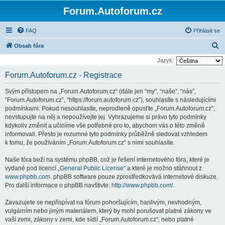
Forum.Autoforum.cz
FAQ
Přihlásit se
H
Obsah fóra
l
Jazyk:
e
Forum.Autoforum.cz - Registrace
d
Svým přístupem na „Forum.Autoforum.cz“ (dále jen “my”, “naše”, “nás”,
a
“Forum.Autoforum.cz”, “https://forum.autoforum.cz”), souhlasíte s následujícími
t
podmínkami. Pokud nesouhlasíte, neprodleně opusťte „Forum.Autoforum.cz“,
nevstupujte na něj a nepoužívejte jej. Vyhrazujeme si právo tyto podmínky
kdykoliv změnit a učiníme vše potřebné pro to, abychom vás o této změně
informovali. Přesto je rozumné tyto podmínky průběžně sledovat vzhledem
k tomu, že používáním „Forum.Autoforum.cz“ s nimi souhlasíte.
Naše fóra beží na systému phpBB, což je řešení internetového fóra, které je
vydané pod licencí „
General Public License
“ a které je možno stáhnout z
www.phpbb.com
. phpBB software pouze zprostředkovává internetové diskuze.
Pro další informace o phpBB navštivte:
http://www.phpbb.com/
.
Zavazujete se nepřispívat na fórum pohoršujícím, hanlivým, nevhodným,
vulgárním nebo jiným materiálem, který by mohl porušovat platné zákony ve
vaší zemi, zákony v zemi, kde sídlí „Forum.Autoforum.cz“, nebo platné