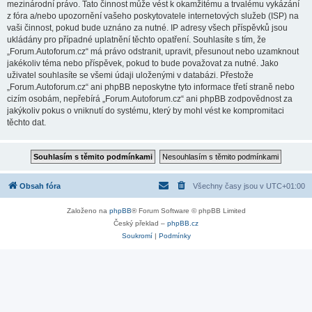
mezinárodní právo. Tato činnost může vést k okamžitému a trvalému vykázání
z fóra a/nebo upozornění vašeho poskytovatele internetových služeb (ISP) na
vaši činnost, pokud bude uznáno za nutné. IP adresy všech příspěvků jsou
ukládány pro případné uplatnění těchto opatření. Souhlasíte s tím, že
„Forum.Autoforum.cz“ má právo odstranit, upravit, přesunout nebo uzamknout
jakékoliv téma nebo příspěvek, pokud to bude považovat za nutné. Jako
uživatel souhlasíte se všemi údaji uloženými v databázi. Přestože
„Forum.Autoforum.cz“ ani phpBB neposkytne tyto informace třetí straně nebo
cizím osobám, nepřebírá „Forum.Autoforum.cz“ ani phpBB zodpovědnost za
jakýkoliv pokus o vniknutí do systému, který by mohl vést ke kompromitaci
těchto dat.
Obsah fóra
Všechny časy jsou v
UTC+01:00
Založeno na
phpBB
® Forum Software © phpBB Limited
Český překlad –
phpBB.cz
Soukromí
|
Podmínky