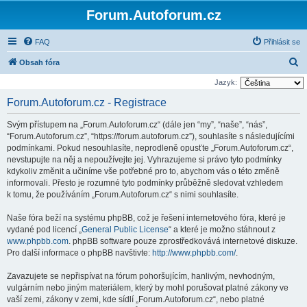
Forum.Autoforum.cz
FAQ
Přihlásit se
H
Obsah fóra
l
Jazyk:
e
Forum.Autoforum.cz - Registrace
d
Svým přístupem na „Forum.Autoforum.cz“ (dále jen “my”, “naše”, “nás”,
a
“Forum.Autoforum.cz”, “https://forum.autoforum.cz”), souhlasíte s následujícími
t
podmínkami. Pokud nesouhlasíte, neprodleně opusťte „Forum.Autoforum.cz“,
nevstupujte na něj a nepoužívejte jej. Vyhrazujeme si právo tyto podmínky
kdykoliv změnit a učiníme vše potřebné pro to, abychom vás o této změně
informovali. Přesto je rozumné tyto podmínky průběžně sledovat vzhledem
k tomu, že používáním „Forum.Autoforum.cz“ s nimi souhlasíte.
Naše fóra beží na systému phpBB, což je řešení internetového fóra, které je
vydané pod licencí „
General Public License
“ a které je možno stáhnout z
www.phpbb.com
. phpBB software pouze zprostředkovává internetové diskuze.
Pro další informace o phpBB navštivte:
http://www.phpbb.com/
.
Zavazujete se nepřispívat na fórum pohoršujícím, hanlivým, nevhodným,
vulgárním nebo jiným materiálem, který by mohl porušovat platné zákony ve
vaší zemi, zákony v zemi, kde sídlí „Forum.Autoforum.cz“, nebo platné