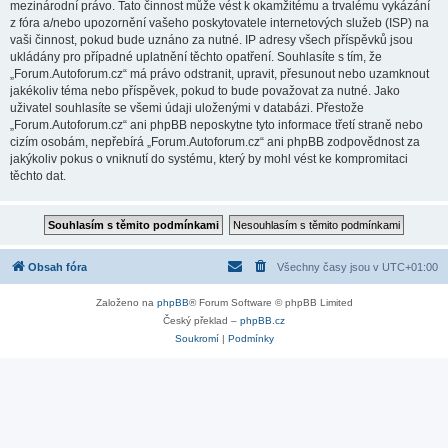
mezinárodní právo. Tato činnost může vést k okamžitému a trvalému vykázání
z fóra a/nebo upozornění vašeho poskytovatele internetových služeb (ISP) na
vaši činnost, pokud bude uznáno za nutné. IP adresy všech příspěvků jsou
ukládány pro případné uplatnění těchto opatření. Souhlasíte s tím, že
„Forum.Autoforum.cz“ má právo odstranit, upravit, přesunout nebo uzamknout
jakékoliv téma nebo příspěvek, pokud to bude považovat za nutné. Jako
uživatel souhlasíte se všemi údaji uloženými v databázi. Přestože
„Forum.Autoforum.cz“ ani phpBB neposkytne tyto informace třetí straně nebo
cizím osobám, nepřebírá „Forum.Autoforum.cz“ ani phpBB zodpovědnost za
jakýkoliv pokus o vniknutí do systému, který by mohl vést ke kompromitaci
těchto dat.
Obsah fóra
Všechny časy jsou v
UTC+01:00
Založeno na
phpBB
® Forum Software © phpBB Limited
Český překlad –
phpBB.cz
Soukromí
|
Podmínky