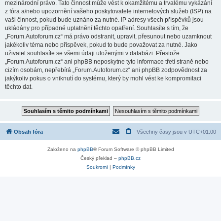
mezinárodní právo. Tato činnost může vést k okamžitému a trvalému vykázání
z fóra a/nebo upozornění vašeho poskytovatele internetových služeb (ISP) na
vaši činnost, pokud bude uznáno za nutné. IP adresy všech příspěvků jsou
ukládány pro případné uplatnění těchto opatření. Souhlasíte s tím, že
„Forum.Autoforum.cz“ má právo odstranit, upravit, přesunout nebo uzamknout
jakékoliv téma nebo příspěvek, pokud to bude považovat za nutné. Jako
uživatel souhlasíte se všemi údaji uloženými v databázi. Přestože
„Forum.Autoforum.cz“ ani phpBB neposkytne tyto informace třetí straně nebo
cizím osobám, nepřebírá „Forum.Autoforum.cz“ ani phpBB zodpovědnost za
jakýkoliv pokus o vniknutí do systému, který by mohl vést ke kompromitaci
těchto dat.
Obsah fóra
Všechny časy jsou v
UTC+01:00
Založeno na
phpBB
® Forum Software © phpBB Limited
Český překlad –
phpBB.cz
Soukromí
|
Podmínky