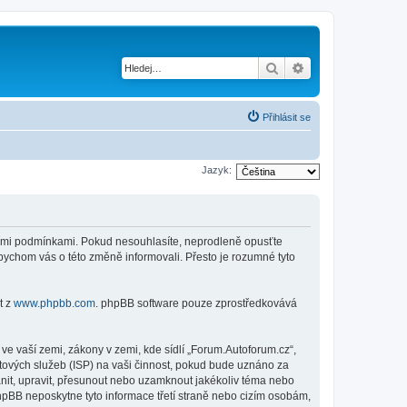
Hledat
Pokročilé hledání
Přihlásit se
Jazyk:
jícími podmínkami. Pokud nesouhlasíte, neprodleně opusťte
abychom vás o této změně informovali. Přesto je rozumné tyto
t z
www.phpbb.com
. phpBB software pouze zprostředkovává
e vaší zemi, zákony v zemi, kde sídlí „Forum.Autoforum.cz“,
tových služeb (ISP) na vaši činnost, pokud bude uznáno za
anit, upravit, přesunout nebo uzamknout jakékoliv téma nebo
hpBB neposkytne tyto informace třetí straně nebo cizím osobám,