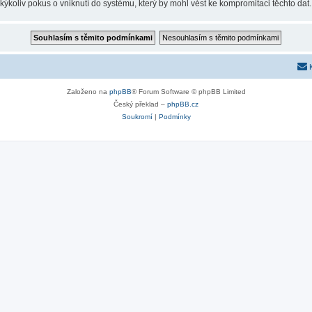
koliv pokus o vniknutí do systému, který by mohl vést ke kompromitaci těchto dat.
Založeno na
phpBB
® Forum Software © phpBB Limited
Český překlad –
phpBB.cz
Soukromí
|
Podmínky