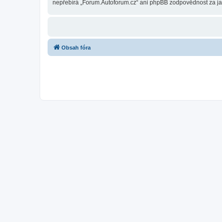
nepřebírá „Forum.Autoforum.cz“ ani phpBB zodpovědnost za jaký
Obsah fóra