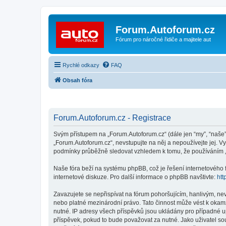
Forum.Autoforum.cz
Fórum pro náročné řidiče a majitele aut
Rychlé odkazy
FAQ
Obsah fóra
Forum.Autoforum.cz - Registrace
Svým přístupem na „Forum.Autoforum.cz“ (dále jen “my”, “naše”,
„Forum.Autoforum.cz“, nevstupujte na něj a nepoužívejte jej. V
podmínky průběžně sledovat vzhledem k tomu, že používáním „
Naše fóra beží na systému phpBB, což je řešení internetového fó
internetové diskuze. Pro další informace o phpBB navštivte:
htt
Zavazujete se nepřispívat na fórum pohoršujícím, hanlivým, ne
nebo platné mezinárodní právo. Tato činnost může vést k okam
nutné. IP adresy všech příspěvků jsou ukládány pro případné up
příspěvek, pokud to bude považovat za nutné. Jako uživatel so