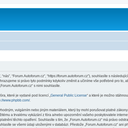
 “nás”, “Forum.Autoforum.cz”, “https://forum.autoforum.cz”), souhlasíte s následu
yhrazujeme si právo tyto podmínky kdykoliv změnit a učiníme vše potřebné pro to, 
Forum.Autoforum.cz“ s nimi souhlasíte.
ra, které je vydané pod licencí „
General Public License
“ a které je možno stáhnou
p://www.phpbb.com/
.
vhodným, vulgárním nebo jiným materiálem, který by mohl porušovat platné zákony v
žitému a trvalému vykázání z fóra a/nebo upozornění vašeho poskytovatele interne
latnění těchto opatření. Souhlasíte s tím, že „Forum.Autoforum.cz“ má právo odstr
uhlasíte se všemi údaji uloženými v databázi. Přestože „Forum.Autoforum.cz“ ani p