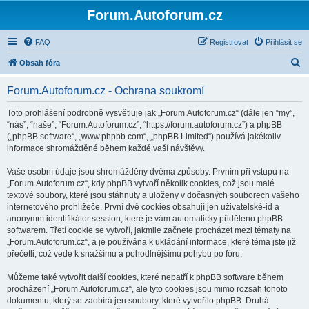
Forum.Autoforum.cz
FAQ
Registrovat
Přihlásit se
H
Obsah fóra
l
Forum.Autoforum.cz - Ochrana soukromí
e
d
Toto prohlášení podrobně vysvětluje jak „Forum.Autoforum.cz“ (dále jen “my”,
“nás”, “naše”, “Forum.Autoforum.cz”, “https://forum.autoforum.cz”) a phpBB
a
(„phpBB software“, „www.phpbb.com“, „phpBB Limited“) používá jakékoliv
t
informace shromážděné během každé vaší návštěvy.
Vaše osobní údaje jsou shromážděny dvěma způsoby. Prvním při vstupu na
„Forum.Autoforum.cz“, kdy phpBB vytvoří několik cookies, což jsou malé
textové soubory, které jsou stáhnuty a uloženy v dočasných souborech vašeho
internetového prohlížeče. První dvě cookies obsahují jen uživatelské-id a
anonymní identifikátor session, které je vám automaticky přiděleno phpBB
softwarem. Třetí cookie se vytvoří, jakmile začnete procházet mezi tématy na
„Forum.Autoforum.cz“, a je používána k ukládání informace, které téma jste již
přečetli, což vede k snažšímu a pohodlnějšímu pohybu po fóru.
Můžeme také vytvořit další cookies, které nepatří k phpBB software během
procházení „Forum.Autoforum.cz“, ale tyto cookies jsou mimo rozsah tohoto
dokumentu, který se zaobírá jen soubory, které vytvořilo phpBB. Druhá