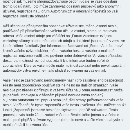
možnost jak můžeme shromažďovat vaše osobní údaje, je vaše odeslání
těchto údajů nám. Toto může zahrnovat: odeslání příspěvků jako anonymní
uživatel, registrace na „Forum.Autoforum.cz“ a odeslání příspěvků po vaší
registrace, když jste přihlášeni.
Váš účet bude přinejmenším obsahovat uživatelské jméno, osobní heslo,
používané při přihlašování do vašeho účtu, a osobní, platnou e-mailovou
adresu. Vaše osobní údaje pro váš účet na „Forum.Autoforum.cz“ jsou
chráněny zákony o ochraně osobních údajů a dat, které jsou platné v zemi, ve
které sídlíme. Jakékoliv jiné informace požadované od „Forum.Autoforum.cz“
kromě vašeho uživatelského jména, vašeho hesla a vašeho e-mailu při
registraci, můžeme zvolit jako povinné nebo dobrovolné. Ve všech případech
dostanete možnost rozhodnout, zda-li tyto informace budou veřejně
zobrazitelné. Dále ve vašem účtu máte možnost zakázat nebo povolit zasílání
automaticky vytvářených e-mailů phpBB softwarem na váš e-mail.
Vaše heslo je zašifrováno (jednosměrný hash) pro zajištění jeho bezpečnosti.
Přesto není doporučeno používat stejné heslo na dalších stránkách. Vaše
heslo je prostředek k přístupu k vašemu účtu na „Forum.Autoforum.cz“, takže
jej pečlivě uchovejte a v žádném případě nebude nikdo spojený
s „Forum.Autoforum.cz“, phpBB nebo jiné, třetí strany, požadovat od vás vaše
heslo. V případě, že byste zapomněli vaše heslo k vašemu účtu, můžete použít
funkci „Zapomněl jsem své heslo“ poskytovanou phpBB softwarem. Tento
proces po vás bude žádat zadaní vašeho uživatelského jména a vašeho e-
mailu, poté phpBB software vygeneruje heslo nové a zašle vám ho, abyste se
mohli přihlásit ke svému účtu.