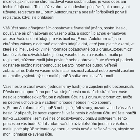
možnost jak můžeme shromažďovat vaše osobní údaje, je vaše odeslání
těchto údajů nám. Toto může zahrnovat: odeslání příspěvků jako anonymní
uživatel, registrace na „Forum.Autoforum.cz“ a odeslání příspěvků po vaší
registrace, když jste přihlášeni.
Váš účet bude přinejmenším obsahovat uživatelské jméno, osobní heslo,
používané při přihlašování do vašeho účtu, a osobní, platnou e-mailovou
adresu. Vaše osobní údaje pro váš účet na „Forum.Autoforum.cz“ jsou
chráněny zákony o ochraně osobních údajů a dat, které jsou platné v zemi, ve
které sídlíme. Jakékoliv jiné informace požadované od „Forum.Autoforum.cz“
kromě vašeho uživatelského jména, vašeho hesla a vašeho e-mailu při
registraci, můžeme zvolit jako povinné nebo dobrovolné. Ve všech případech
dostanete možnost rozhodnout, zda-li tyto informace budou veřejně
zobrazitelné. Dále ve vašem účtu máte možnost zakázat nebo povolit zasílání
automaticky vytvářených e-mailů phpBB softwarem na váš e-mail.
Vaše heslo je zašifrováno (jednosměrný hash) pro zajištění jeho bezpečnosti.
Přesto není doporučeno používat stejné heslo na dalších stránkách. Vaše
heslo je prostředek k přístupu k vašemu účtu na „Forum.Autoforum.cz“, takže
jej pečlivě uchovejte a v žádném případě nebude nikdo spojený
s „Forum.Autoforum.cz“, phpBB nebo jiné, třetí strany, požadovat od vás vaše
heslo. V případě, že byste zapomněli vaše heslo k vašemu účtu, můžete použít
funkci „Zapomněl jsem své heslo“ poskytovanou phpBB softwarem. Tento
proces po vás bude žádat zadaní vašeho uživatelského jména a vašeho e-
mailu, poté phpBB software vygeneruje heslo nové a zašle vám ho, abyste se
mohli přihlásit ke svému účtu.