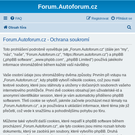
Forum.Autoforum.cz
FAQ
Registrovat
Přihlásit se
H
Obsah fóra
l
Forum.Autoforum.cz - Ochrana soukromí
e
d
Toto prohlášení podrobně vysvětluje jak „Forum.Autoforum.cz“ (dále jen “my”,
“nás”, “naše”, “Forum.Autoforum.cz”, “https://forum.autoforum.cz”) a phpBB
a
(„phpBB software“, „www.phpbb.com“, „phpBB Limited“) používá jakékoliv
t
informace shromážděné během každé vaší návštěvy.
Vaše osobní údaje jsou shromážděny dvěma způsoby. Prvním při vstupu na
„Forum.Autoforum.cz“, kdy phpBB vytvoří několik cookies, což jsou malé
textové soubory, které jsou stáhnuty a uloženy v dočasných souborech vašeho
internetového prohlížeče. První dvě cookies obsahují jen uživatelské-id a
anonymní identifikátor session, které je vám automaticky přiděleno phpBB
softwarem. Třetí cookie se vytvoří, jakmile začnete procházet mezi tématy na
„Forum.Autoforum.cz“, a je používána k ukládání informace, které téma jste již
přečetli, což vede k snažšímu a pohodlnějšímu pohybu po fóru.
Můžeme také vytvořit další cookies, které nepatří k phpBB software během
procházení „Forum.Autoforum.cz“, ale tyto cookies jsou mimo rozsah tohoto
dokumentu, který se zaobírá jen soubory, které vytvořilo phpBB. Druhá