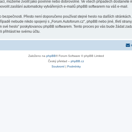
raci, můžeme zvolit jako povinné nebo dobrovolné. Ve všech případech dostanete m
ovolit zasílání automaticky vytvářených e-mailů phpBB softwarem na váš e-mail.
o bezpečnosti. Přesto není doporučeno používat stejné heslo na dalších stránkách.
případě nebude nikdo spojený s „Forum.Autoforum.cz“, phpBB nebo jiné, třetí stran
em své heslo“ poskytovanou phpBB softwarem. Tento proces po vás bude žádat zad
 přihlásit ke svému účtu.
Založeno na
phpBB
® Forum Software © phpBB Limited
Český překlad –
phpBB.cz
Soukromí
|
Podmínky