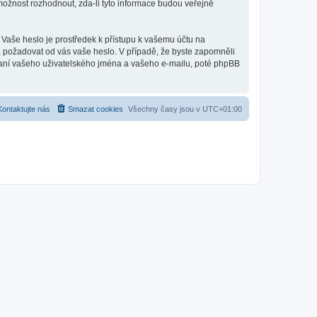
ožnost rozhodnout, zda-li tyto informace budou veřejně
 Vaše heslo je prostředek k přístupu k vašemu účtu na
y, požadovat od vás vaše heslo. V případě, že byste zapomněli
aní vašeho uživatelského jména a vašeho e-mailu, poté phpBB
Kontaktujte nás
Smazat cookies
Všechny časy jsou v
UTC+01:00