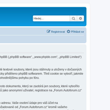
Hledat
Pokročilé hledání
Registrovat
Přihlásit se
 a phpBB („phpBB software“, „www.phpbb.com“, „phpBB Limited“)
é textové soubory, které jsou stáhnuty a uloženy v dočasných
cky přiděleno phpBB softwarem. Třetí cookie se vytvoří, jakmile
 pohodlnějšímu pohybu po fóru.
oto dokumentu, který se zaobírá jen soubory, které vytvořilo
 jako anonymní uživatel, registrace na „Forum.Autoforum.cz“
u adresu. Vaše osobní údaje pro váš účet na
e požadované od „Forum.Autoforum.cz“ kromě vašeho