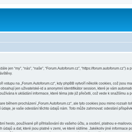
dále jen “my”, “nás”, “naše”, “Forum.Autoforum.cz”, “https://forum.autoforum.cz”)
ávštěvy.
 vstupu na „Forum.Autoforum.cz“, kdy phpBB vytvoří několik cookies, což jsou mal
bsahují jen uživatelské-id a anonymní identifikátor session, které je vám automati
užívána k ukládání informace, které téma jste již přečetli, což vede k snažšímu a
ware během procházení „Forum.Autoforum.cz“, ale tyto cookies jsou mimo rozsah toh
aje, je vaše odeslání těchto údajů nám. Toto může zahrnovat: odeslání příspěvků
í heslo, používané při přihlašování do vašeho účtu, a osobní, platnou e-mailovo
údajů a dat, které jsou platné v zemi, ve které sídlíme. Jakékoliv jiné informac