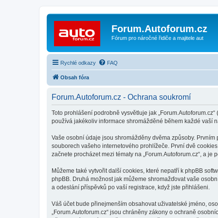
Forum.Autoforum.cz
Fórum pro náročné řidiče a majitele aut
Rychlé odkazy
FAQ
Obsah fóra
Forum.Autoforum.cz - Ochrana soukromí
Toto prohlášení podrobně vysvětluje jak „Forum.Autoforum.cz“ (
používá jakékoliv informace shromážděné během každé vaší n
Vaše osobní údaje jsou shromážděny dvěma způsoby. Prvním při
souborech vašeho internetového prohlížeče. První dvě cookies o
začnete procházet mezi tématy na „Forum.Autoforum.cz“, a je po
Můžeme také vytvořit další cookies, které nepatří k phpBB soft
phpBB. Druhá možnost jak můžeme shromažďovat vaše osobní úd
a odeslání příspěvků po vaší registrace, když jste přihlášeni.
Váš účet bude přinejmenším obsahovat uživatelské jméno, osobn
„Forum.Autoforum.cz“ jsou chráněny zákony o ochraně osobních 