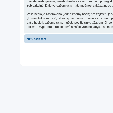
uživatelského jména, vašeho hesla a vašeho e-mailu při regist
zobrazitelné. Dále ve vašem účtu máte možnost zakázat nebo p
Vaše heslo je zašifrováno (jednosměrný hash) pro zajištění jeh
„Forum.Autoforum.cz“, takže jej pečlivě uchovejte a v žádném 
vaše heslo k vašemu účtu, můžete použít funkci „Zapomněl js
software vygeneruje heslo nové a zašle vám ho, abyste se mohli
Obsah fóra