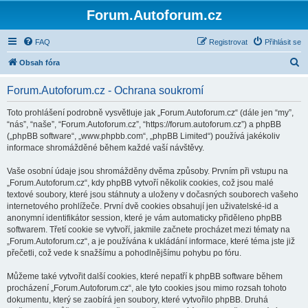
Forum.Autoforum.cz
FAQ
Registrovat
Přihlásit se
H
Obsah fóra
l
Forum.Autoforum.cz - Ochrana soukromí
e
d
Toto prohlášení podrobně vysvětluje jak „Forum.Autoforum.cz“ (dále jen “my”,
“nás”, “naše”, “Forum.Autoforum.cz”, “https://forum.autoforum.cz”) a phpBB
a
(„phpBB software“, „www.phpbb.com“, „phpBB Limited“) používá jakékoliv
t
informace shromážděné během každé vaší návštěvy.
Vaše osobní údaje jsou shromážděny dvěma způsoby. Prvním při vstupu na
„Forum.Autoforum.cz“, kdy phpBB vytvoří několik cookies, což jsou malé
textové soubory, které jsou stáhnuty a uloženy v dočasných souborech vašeho
internetového prohlížeče. První dvě cookies obsahují jen uživatelské-id a
anonymní identifikátor session, které je vám automaticky přiděleno phpBB
softwarem. Třetí cookie se vytvoří, jakmile začnete procházet mezi tématy na
„Forum.Autoforum.cz“, a je používána k ukládání informace, které téma jste již
přečetli, což vede k snažšímu a pohodlnějšímu pohybu po fóru.
Můžeme také vytvořit další cookies, které nepatří k phpBB software během
procházení „Forum.Autoforum.cz“, ale tyto cookies jsou mimo rozsah tohoto
dokumentu, který se zaobírá jen soubory, které vytvořilo phpBB. Druhá