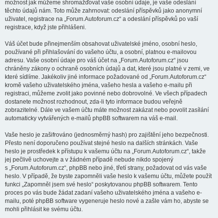
možnost jak můžeme shromažďovat vaše osobní údaje, je vaše odeslání
těchto údajů nám. Toto může zahrnovat: odeslání příspěvků jako anonymní
uživatel, registrace na „Forum.Autoforum.cz“ a odeslání příspěvků po vaší
registrace, když jste přihlášeni.
Váš účet bude přinejmenším obsahovat uživatelské jméno, osobní heslo,
používané při přihlašování do vašeho účtu, a osobní, platnou e-mailovou
adresu. Vaše osobní údaje pro váš účet na „Forum.Autoforum.cz“ jsou
chráněny zákony o ochraně osobních údajů a dat, které jsou platné v zemi, ve
které sídlíme. Jakékoliv jiné informace požadované od „Forum.Autoforum.cz“
kromě vašeho uživatelského jména, vašeho hesla a vašeho e-mailu při
registraci, můžeme zvolit jako povinné nebo dobrovolné. Ve všech případech
dostanete možnost rozhodnout, zda-li tyto informace budou veřejně
zobrazitelné. Dále ve vašem účtu máte možnost zakázat nebo povolit zasílání
automaticky vytvářených e-mailů phpBB softwarem na váš e-mail.
Vaše heslo je zašifrováno (jednosměrný hash) pro zajištění jeho bezpečnosti.
Přesto není doporučeno používat stejné heslo na dalších stránkách. Vaše
heslo je prostředek k přístupu k vašemu účtu na „Forum.Autoforum.cz“, takže
jej pečlivě uchovejte a v žádném případě nebude nikdo spojený
s „Forum.Autoforum.cz“, phpBB nebo jiné, třetí strany, požadovat od vás vaše
heslo. V případě, že byste zapomněli vaše heslo k vašemu účtu, můžete použít
funkci „Zapomněl jsem své heslo“ poskytovanou phpBB softwarem. Tento
proces po vás bude žádat zadaní vašeho uživatelského jména a vašeho e-
mailu, poté phpBB software vygeneruje heslo nové a zašle vám ho, abyste se
mohli přihlásit ke svému účtu.