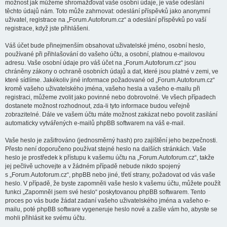
možnost jak můžeme shromažďovat vaše osobní údaje, je vaše odeslání
těchto údajů nám. Toto může zahrnovat: odeslání příspěvků jako anonymní
uživatel, registrace na „Forum.Autoforum.cz“ a odeslání příspěvků po vaší
registrace, když jste přihlášeni.
Váš účet bude přinejmenším obsahovat uživatelské jméno, osobní heslo,
používané při přihlašování do vašeho účtu, a osobní, platnou e-mailovou
adresu. Vaše osobní údaje pro váš účet na „Forum.Autoforum.cz“ jsou
chráněny zákony o ochraně osobních údajů a dat, které jsou platné v zemi, ve
které sídlíme. Jakékoliv jiné informace požadované od „Forum.Autoforum.cz“
kromě vašeho uživatelského jména, vašeho hesla a vašeho e-mailu při
registraci, můžeme zvolit jako povinné nebo dobrovolné. Ve všech případech
dostanete možnost rozhodnout, zda-li tyto informace budou veřejně
zobrazitelné. Dále ve vašem účtu máte možnost zakázat nebo povolit zasílání
automaticky vytvářených e-mailů phpBB softwarem na váš e-mail.
Vaše heslo je zašifrováno (jednosměrný hash) pro zajištění jeho bezpečnosti.
Přesto není doporučeno používat stejné heslo na dalších stránkách. Vaše
heslo je prostředek k přístupu k vašemu účtu na „Forum.Autoforum.cz“, takže
jej pečlivě uchovejte a v žádném případě nebude nikdo spojený
s „Forum.Autoforum.cz“, phpBB nebo jiné, třetí strany, požadovat od vás vaše
heslo. V případě, že byste zapomněli vaše heslo k vašemu účtu, můžete použít
funkci „Zapomněl jsem své heslo“ poskytovanou phpBB softwarem. Tento
proces po vás bude žádat zadaní vašeho uživatelského jména a vašeho e-
mailu, poté phpBB software vygeneruje heslo nové a zašle vám ho, abyste se
mohli přihlásit ke svému účtu.