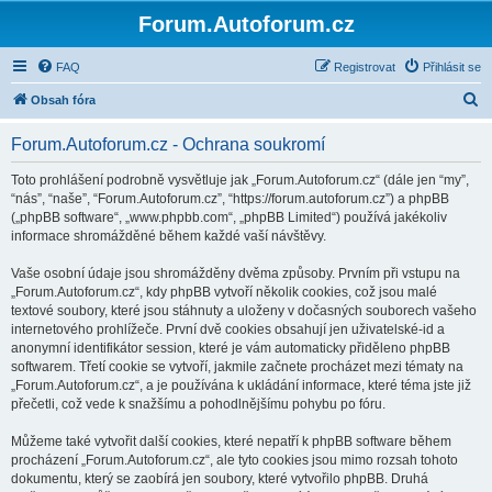
Forum.Autoforum.cz
FAQ
Registrovat
Přihlásit se
H
Obsah fóra
l
Forum.Autoforum.cz - Ochrana soukromí
e
d
Toto prohlášení podrobně vysvětluje jak „Forum.Autoforum.cz“ (dále jen “my”,
“nás”, “naše”, “Forum.Autoforum.cz”, “https://forum.autoforum.cz”) a phpBB
a
(„phpBB software“, „www.phpbb.com“, „phpBB Limited“) používá jakékoliv
t
informace shromážděné během každé vaší návštěvy.
Vaše osobní údaje jsou shromážděny dvěma způsoby. Prvním při vstupu na
„Forum.Autoforum.cz“, kdy phpBB vytvoří několik cookies, což jsou malé
textové soubory, které jsou stáhnuty a uloženy v dočasných souborech vašeho
internetového prohlížeče. První dvě cookies obsahují jen uživatelské-id a
anonymní identifikátor session, které je vám automaticky přiděleno phpBB
softwarem. Třetí cookie se vytvoří, jakmile začnete procházet mezi tématy na
„Forum.Autoforum.cz“, a je používána k ukládání informace, které téma jste již
přečetli, což vede k snažšímu a pohodlnějšímu pohybu po fóru.
Můžeme také vytvořit další cookies, které nepatří k phpBB software během
procházení „Forum.Autoforum.cz“, ale tyto cookies jsou mimo rozsah tohoto
dokumentu, který se zaobírá jen soubory, které vytvořilo phpBB. Druhá