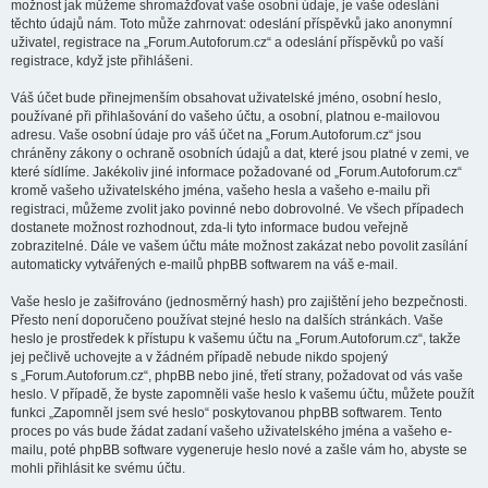
možnost jak můžeme shromažďovat vaše osobní údaje, je vaše odeslání
těchto údajů nám. Toto může zahrnovat: odeslání příspěvků jako anonymní
uživatel, registrace na „Forum.Autoforum.cz“ a odeslání příspěvků po vaší
registrace, když jste přihlášeni.
Váš účet bude přinejmenším obsahovat uživatelské jméno, osobní heslo,
používané při přihlašování do vašeho účtu, a osobní, platnou e-mailovou
adresu. Vaše osobní údaje pro váš účet na „Forum.Autoforum.cz“ jsou
chráněny zákony o ochraně osobních údajů a dat, které jsou platné v zemi, ve
které sídlíme. Jakékoliv jiné informace požadované od „Forum.Autoforum.cz“
kromě vašeho uživatelského jména, vašeho hesla a vašeho e-mailu při
registraci, můžeme zvolit jako povinné nebo dobrovolné. Ve všech případech
dostanete možnost rozhodnout, zda-li tyto informace budou veřejně
zobrazitelné. Dále ve vašem účtu máte možnost zakázat nebo povolit zasílání
automaticky vytvářených e-mailů phpBB softwarem na váš e-mail.
Vaše heslo je zašifrováno (jednosměrný hash) pro zajištění jeho bezpečnosti.
Přesto není doporučeno používat stejné heslo na dalších stránkách. Vaše
heslo je prostředek k přístupu k vašemu účtu na „Forum.Autoforum.cz“, takže
jej pečlivě uchovejte a v žádném případě nebude nikdo spojený
s „Forum.Autoforum.cz“, phpBB nebo jiné, třetí strany, požadovat od vás vaše
heslo. V případě, že byste zapomněli vaše heslo k vašemu účtu, můžete použít
funkci „Zapomněl jsem své heslo“ poskytovanou phpBB softwarem. Tento
proces po vás bude žádat zadaní vašeho uživatelského jména a vašeho e-
mailu, poté phpBB software vygeneruje heslo nové a zašle vám ho, abyste se
mohli přihlásit ke svému účtu.