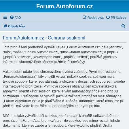
Forum.Autoforum.cz
FAQ
Registrovat
Přihlásit se
H
Obsah fóra
l
Forum.Autoforum.cz - Ochrana soukromí
e
d
Toto prohlášení podrobně vysvětluje jak „Forum.Autoforum.cz“ (dále jen “my”,
“nás”, “naše”, “Forum.Autoforum.cz”, “https://forum.autoforum.cz”) a phpBB
a
(„phpBB software“, „www.phpbb.com“, „phpBB Limited“) používá jakékoliv
t
informace shromážděné během každé vaší návštěvy.
Vaše osobní údaje jsou shromážděny dvěma způsoby. Prvním při vstupu na
„Forum.Autoforum.cz“, kdy phpBB vytvoří několik cookies, což jsou malé
textové soubory, které jsou stáhnuty a uloženy v dočasných souborech vašeho
internetového prohlížeče. První dvě cookies obsahují jen uživatelské-id a
anonymní identifikátor session, které je vám automaticky přiděleno phpBB
softwarem. Třetí cookie se vytvoří, jakmile začnete procházet mezi tématy na
„Forum.Autoforum.cz“, a je používána k ukládání informace, které téma jste již
přečetli, což vede k snažšímu a pohodlnějšímu pohybu po fóru.
Můžeme také vytvořit další cookies, které nepatří k phpBB software během
procházení „Forum.Autoforum.cz“, ale tyto cookies jsou mimo rozsah tohoto
dokumentu, který se zaobírá jen soubory, které vytvořilo phpBB. Druhá