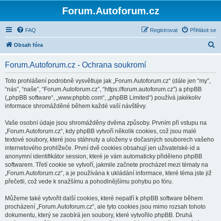
Forum.Autoforum.cz
FAQ
Registrovat
Přihlásit se
H
Obsah fóra
l
Forum.Autoforum.cz - Ochrana soukromí
e
d
Toto prohlášení podrobně vysvětluje jak „Forum.Autoforum.cz“ (dále jen “my”,
“nás”, “naše”, “Forum.Autoforum.cz”, “https://forum.autoforum.cz”) a phpBB
a
(„phpBB software“, „www.phpbb.com“, „phpBB Limited“) používá jakékoliv
t
informace shromážděné během každé vaší návštěvy.
Vaše osobní údaje jsou shromážděny dvěma způsoby. Prvním při vstupu na
„Forum.Autoforum.cz“, kdy phpBB vytvoří několik cookies, což jsou malé
textové soubory, které jsou stáhnuty a uloženy v dočasných souborech vašeho
internetového prohlížeče. První dvě cookies obsahují jen uživatelské-id a
anonymní identifikátor session, které je vám automaticky přiděleno phpBB
softwarem. Třetí cookie se vytvoří, jakmile začnete procházet mezi tématy na
„Forum.Autoforum.cz“, a je používána k ukládání informace, které téma jste již
přečetli, což vede k snažšímu a pohodlnějšímu pohybu po fóru.
Můžeme také vytvořit další cookies, které nepatří k phpBB software během
procházení „Forum.Autoforum.cz“, ale tyto cookies jsou mimo rozsah tohoto
dokumentu, který se zaobírá jen soubory, které vytvořilo phpBB. Druhá