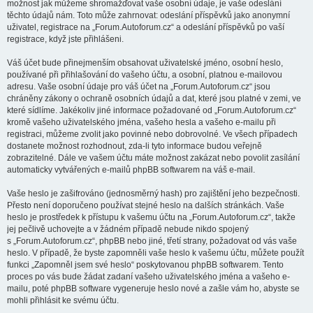
možnost jak můžeme shromažďovat vaše osobní údaje, je vaše odeslání
těchto údajů nám. Toto může zahrnovat: odeslání příspěvků jako anonymní
uživatel, registrace na „Forum.Autoforum.cz“ a odeslání příspěvků po vaší
registrace, když jste přihlášeni.
Váš účet bude přinejmenším obsahovat uživatelské jméno, osobní heslo,
používané při přihlašování do vašeho účtu, a osobní, platnou e-mailovou
adresu. Vaše osobní údaje pro váš účet na „Forum.Autoforum.cz“ jsou
chráněny zákony o ochraně osobních údajů a dat, které jsou platné v zemi, ve
které sídlíme. Jakékoliv jiné informace požadované od „Forum.Autoforum.cz“
kromě vašeho uživatelského jména, vašeho hesla a vašeho e-mailu při
registraci, můžeme zvolit jako povinné nebo dobrovolné. Ve všech případech
dostanete možnost rozhodnout, zda-li tyto informace budou veřejně
zobrazitelné. Dále ve vašem účtu máte možnost zakázat nebo povolit zasílání
automaticky vytvářených e-mailů phpBB softwarem na váš e-mail.
Vaše heslo je zašifrováno (jednosměrný hash) pro zajištění jeho bezpečnosti.
Přesto není doporučeno používat stejné heslo na dalších stránkách. Vaše
heslo je prostředek k přístupu k vašemu účtu na „Forum.Autoforum.cz“, takže
jej pečlivě uchovejte a v žádném případě nebude nikdo spojený
s „Forum.Autoforum.cz“, phpBB nebo jiné, třetí strany, požadovat od vás vaše
heslo. V případě, že byste zapomněli vaše heslo k vašemu účtu, můžete použít
funkci „Zapomněl jsem své heslo“ poskytovanou phpBB softwarem. Tento
proces po vás bude žádat zadaní vašeho uživatelského jména a vašeho e-
mailu, poté phpBB software vygeneruje heslo nové a zašle vám ho, abyste se
mohli přihlásit ke svému účtu.