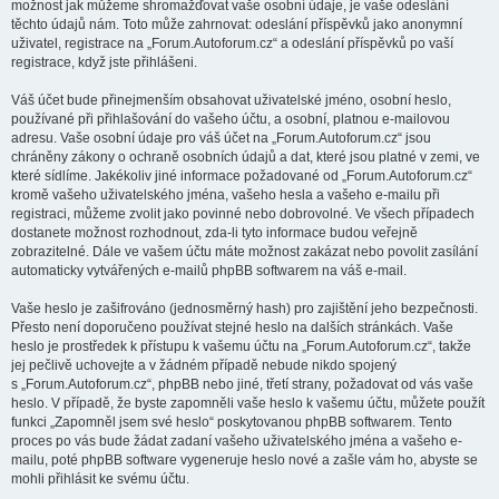
možnost jak můžeme shromažďovat vaše osobní údaje, je vaše odeslání
těchto údajů nám. Toto může zahrnovat: odeslání příspěvků jako anonymní
uživatel, registrace na „Forum.Autoforum.cz“ a odeslání příspěvků po vaší
registrace, když jste přihlášeni.
Váš účet bude přinejmenším obsahovat uživatelské jméno, osobní heslo,
používané při přihlašování do vašeho účtu, a osobní, platnou e-mailovou
adresu. Vaše osobní údaje pro váš účet na „Forum.Autoforum.cz“ jsou
chráněny zákony o ochraně osobních údajů a dat, které jsou platné v zemi, ve
které sídlíme. Jakékoliv jiné informace požadované od „Forum.Autoforum.cz“
kromě vašeho uživatelského jména, vašeho hesla a vašeho e-mailu při
registraci, můžeme zvolit jako povinné nebo dobrovolné. Ve všech případech
dostanete možnost rozhodnout, zda-li tyto informace budou veřejně
zobrazitelné. Dále ve vašem účtu máte možnost zakázat nebo povolit zasílání
automaticky vytvářených e-mailů phpBB softwarem na váš e-mail.
Vaše heslo je zašifrováno (jednosměrný hash) pro zajištění jeho bezpečnosti.
Přesto není doporučeno používat stejné heslo na dalších stránkách. Vaše
heslo je prostředek k přístupu k vašemu účtu na „Forum.Autoforum.cz“, takže
jej pečlivě uchovejte a v žádném případě nebude nikdo spojený
s „Forum.Autoforum.cz“, phpBB nebo jiné, třetí strany, požadovat od vás vaše
heslo. V případě, že byste zapomněli vaše heslo k vašemu účtu, můžete použít
funkci „Zapomněl jsem své heslo“ poskytovanou phpBB softwarem. Tento
proces po vás bude žádat zadaní vašeho uživatelského jména a vašeho e-
mailu, poté phpBB software vygeneruje heslo nové a zašle vám ho, abyste se
mohli přihlásit ke svému účtu.