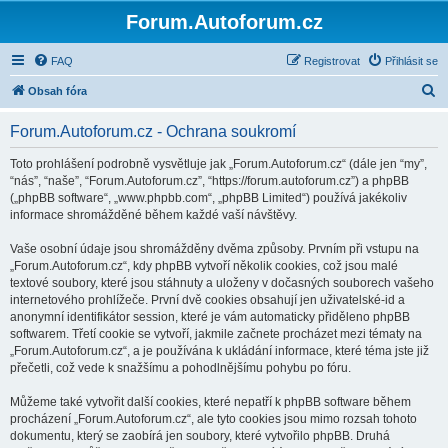
Forum.Autoforum.cz
FAQ
Registrovat
Přihlásit se
H
Obsah fóra
l
Forum.Autoforum.cz - Ochrana soukromí
e
d
Toto prohlášení podrobně vysvětluje jak „Forum.Autoforum.cz“ (dále jen “my”,
“nás”, “naše”, “Forum.Autoforum.cz”, “https://forum.autoforum.cz”) a phpBB
a
(„phpBB software“, „www.phpbb.com“, „phpBB Limited“) používá jakékoliv
t
informace shromážděné během každé vaší návštěvy.
Vaše osobní údaje jsou shromážděny dvěma způsoby. Prvním při vstupu na
„Forum.Autoforum.cz“, kdy phpBB vytvoří několik cookies, což jsou malé
textové soubory, které jsou stáhnuty a uloženy v dočasných souborech vašeho
internetového prohlížeče. První dvě cookies obsahují jen uživatelské-id a
anonymní identifikátor session, které je vám automaticky přiděleno phpBB
softwarem. Třetí cookie se vytvoří, jakmile začnete procházet mezi tématy na
„Forum.Autoforum.cz“, a je používána k ukládání informace, které téma jste již
přečetli, což vede k snažšímu a pohodlnějšímu pohybu po fóru.
Můžeme také vytvořit další cookies, které nepatří k phpBB software během
procházení „Forum.Autoforum.cz“, ale tyto cookies jsou mimo rozsah tohoto
dokumentu, který se zaobírá jen soubory, které vytvořilo phpBB. Druhá